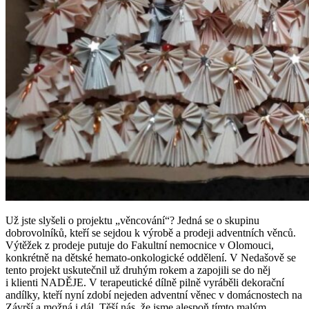
Už jste slyšeli o projektu „věncování“? Jedná se o skupinu
dobrovolníků, kteří se sejdou k výrobě a prodeji adventních věnců.
Výtěžek z prodeje putuje do Fakultní nemocnice v Olomouci,
konkrétně na dětské hemato-onkologické oddělení. V Nedašově se
tento projekt uskutečnil už druhým rokem a zapojili se do něj
i klienti NADĚJE. V terapeutické dílně pilně vyráběli dekorační
andílky, kteří nyní zdobí nejeden adventní věnec v domácnostech na
Závrší a možná i dál. Těší nás, že jsme alespoň tímto malým