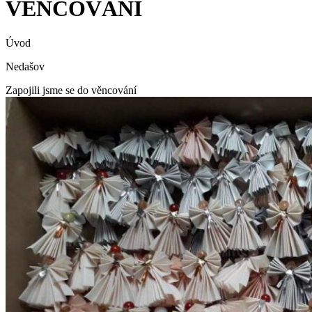
VĚNCOVÁNÍ
Úvod
Nedašov
Zapojili jsme se do věncování