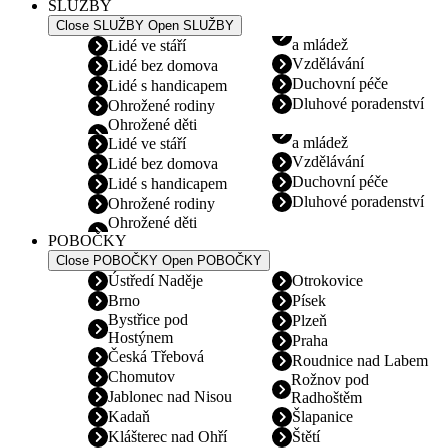
SLUŽBY
Close SLUŽBY
Open SLUŽBY
a mládež
Lidé ve stáří
Vzdělávání
Lidé bez domova
Duchovní péče
Lidé s handicapem
Dluhové poradenství
Ohrožené rodiny
Ohrožené děti
a mládež
Lidé ve stáří
Vzdělávání
Lidé bez domova
Duchovní péče
Lidé s handicapem
Dluhové poradenství
Ohrožené rodiny
Ohrožené děti
POBOČKY
Close POBOČKY
Open POBOČKY
Ústředí Naděje
Otrokovice
Brno
Písek
Bystřice pod
Plzeň
Hostýnem
Praha
Česká Třebová
Roudnice nad Labem
Chomutov
Rožnov pod
Jablonec nad Nisou
Radhoštěm
Kadaň
Šlapanice
Klášterec nad Ohří
Štětí