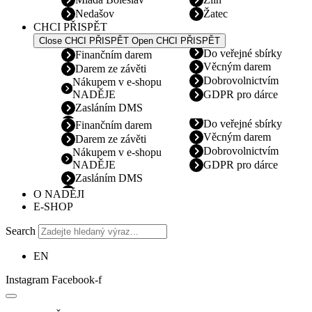
Nedašov
Žatec
CHCI PŘISPĚT
Close CHCI PŘISPĚT
Open CHCI PŘISPĚT
Do veřejné sbírky
Finančním darem
Věcným darem
Darem ze závěti
Dobrovolnictvím
Nákupem v e-shopu
NADĚJE
GDPR pro dárce
Zasláním DMS
Do veřejné sbírky
Finančním darem
Věcným darem
Darem ze závěti
Dobrovolnictvím
Nákupem v e-shopu
NADĚJE
GDPR pro dárce
Zasláním DMS
O NADĚJI
E-SHOP
Search
EN
Instagram
Facebook-f