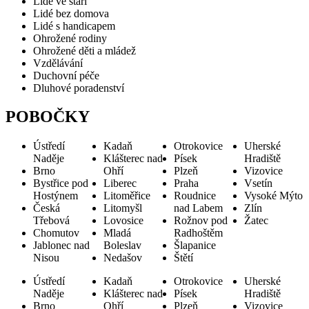
Lidé ve stáří
Lidé bez domova
Lidé s handicapem
Ohrožené rodiny
Ohrožené děti a mládež
Vzdělávání
Duchovní péče
Dluhové poradenství
POBOČKY
Ústředí
Kadaň
Otrokovice
Uherské
Naděje
Klášterec nad
Písek
Hradiště
Brno
Ohří
Plzeň
Vizovice
Bystřice pod
Liberec
Praha
Vsetín
Hostýnem
Litoměřice
Roudnice
Vysoké Mýto
Česká
Litomyšl
nad Labem
Zlín
Třebová
Lovosice
Rožnov pod
Žatec
Chomutov
Mladá
Radhoštěm
Jablonec nad
Boleslav
Šlapanice
Nisou
Nedašov
Štětí
Ústředí
Kadaň
Otrokovice
Uherské
Naděje
Klášterec nad
Písek
Hradiště
Brno
Ohří
Plzeň
Vizovice