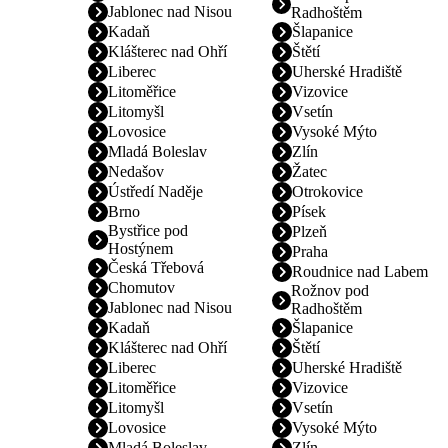
Jablonec nad Nisou
Radhoštěm
Kadaň
Šlapanice
Klášterec nad Ohří
Štětí
Liberec
Uherské Hradiště
Litoměřice
Vizovice
Litomyšl
Vsetín
Lovosice
Vysoké Mýto
Mladá Boleslav
Zlín
Nedašov
Žatec
Ústředí Naděje
Otrokovice
Brno
Písek
Bystřice pod
Plzeň
Hostýnem
Praha
Česká Třebová
Roudnice nad Labem
Chomutov
Rožnov pod
Jablonec nad Nisou
Radhoštěm
Kadaň
Šlapanice
Klášterec nad Ohří
Štětí
Liberec
Uherské Hradiště
Litoměřice
Vizovice
Litomyšl
Vsetín
Lovosice
Vysoké Mýto
Mladá Boleslav
Zlín