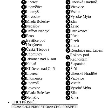
Liberec
Uherské Hradiště
Litoměřice
Vizovice
Litomyšl
Vsetín
Lovosice
Vysoké Mýto
Mladá Boleslav
Zlín
Nedašov
Žatec
Ústředí Naděje
Otrokovice
Brno
Písek
Bystřice pod
Plzeň
Hostýnem
Praha
Česká Třebová
Roudnice nad Labem
Chomutov
Rožnov pod
Jablonec nad Nisou
Radhoštěm
Kadaň
Šlapanice
Klášterec nad Ohří
Štětí
Liberec
Uherské Hradiště
Litoměřice
Vizovice
Litomyšl
Vsetín
Lovosice
Vysoké Mýto
Mladá Boleslav
Zlín
Nedašov
Žatec
CHCI PŘISPĚT
Close CHCI PŘISPĚT
Open CHCI PŘISPĚT