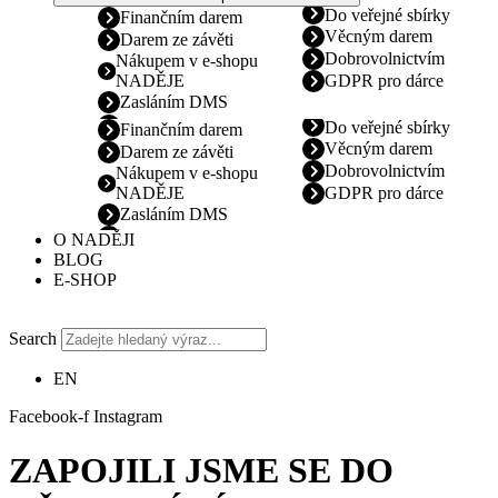
Do veřejné sbírky
Finančním darem
Věcným darem
Darem ze závěti
Dobrovolnictvím
Nákupem v e-shopu
NADĚJE
GDPR pro dárce
Zasláním DMS
Do veřejné sbírky
Finančním darem
Věcným darem
Darem ze závěti
Dobrovolnictvím
Nákupem v e-shopu
NADĚJE
GDPR pro dárce
Zasláním DMS
O NADĚJI
BLOG
E-SHOP
Search
EN
Facebook-f
Instagram
ZAPOJILI JSME SE DO