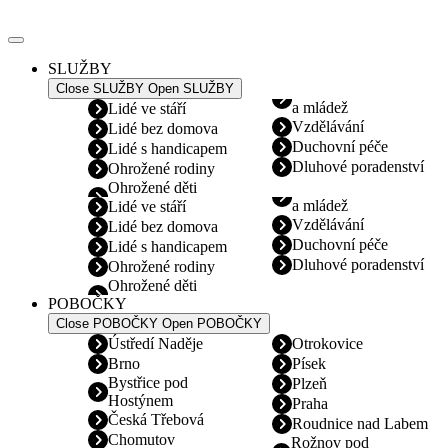
Přejít
k
obsahu
SLUŽBY
Close SLUŽBY
Open SLUŽBY
a mládež
Lidé ve stáří
Vzdělávání
Lidé bez domova
Duchovní péče
Lidé s handicapem
Dluhové poradenství
Ohrožené rodiny
Ohrožené děti
a mládež
Lidé ve stáří
Vzdělávání
Lidé bez domova
Duchovní péče
Lidé s handicapem
Dluhové poradenství
Ohrožené rodiny
Ohrožené děti
POBOČKY
Close POBOČKY
Open POBOČKY
Ústředí Naděje
Otrokovice
Brno
Písek
Bystřice pod
Plzeň
Hostýnem
Praha
Česká Třebová
Roudnice nad Labem
Chomutov
Rožnov pod