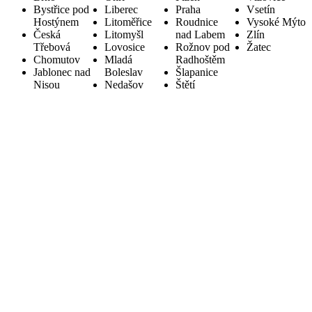
Bystřice pod
Liberec
Praha
Vsetín
Hostýnem
Litoměřice
Roudnice
Vysoké Mýto
Česká
Litomyšl
nad Labem
Zlín
Třebová
Lovosice
Rožnov pod
Žatec
Chomutov
Mladá
Radhoštěm
Jablonec nad
Boleslav
Šlapanice
Nisou
Nedašov
Štětí