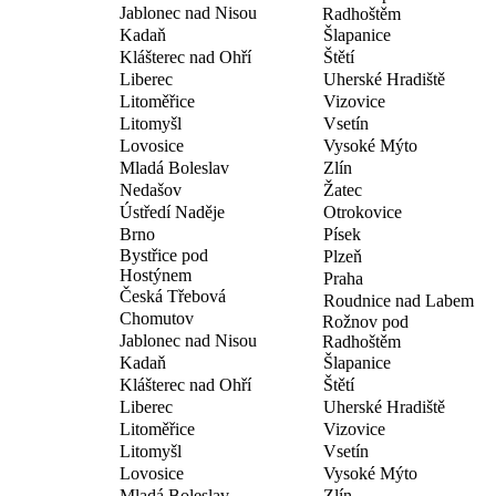
Jablonec nad Nisou
Radhoštěm
Kadaň
Šlapanice
Klášterec nad Ohří
Štětí
Liberec
Uherské Hradiště
Litoměřice
Vizovice
Litomyšl
Vsetín
Lovosice
Vysoké Mýto
Mladá Boleslav
Zlín
Nedašov
Žatec
Ústředí Naděje
Otrokovice
Brno
Písek
Bystřice pod
Plzeň
Hostýnem
Praha
Česká Třebová
Roudnice nad Labem
Chomutov
Rožnov pod
Jablonec nad Nisou
Radhoštěm
Kadaň
Šlapanice
Klášterec nad Ohří
Štětí
Liberec
Uherské Hradiště
Litoměřice
Vizovice
Litomyšl
Vsetín
Lovosice
Vysoké Mýto
Mladá Boleslav
Zlín