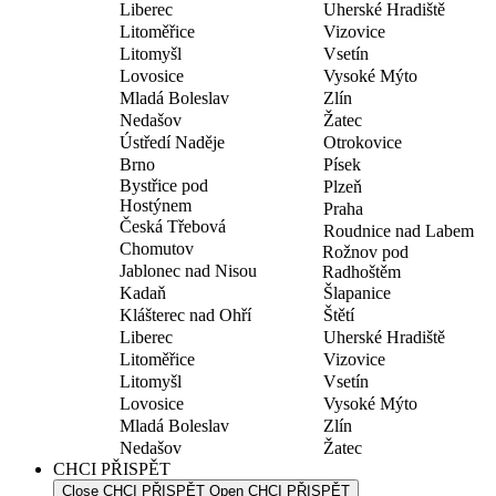
Liberec
Uherské Hradiště
Litoměřice
Vizovice
Litomyšl
Vsetín
Lovosice
Vysoké Mýto
Mladá Boleslav
Zlín
Nedašov
Žatec
Ústředí Naděje
Otrokovice
Brno
Písek
Bystřice pod
Plzeň
Hostýnem
Praha
Česká Třebová
Roudnice nad Labem
Chomutov
Rožnov pod
Jablonec nad Nisou
Radhoštěm
Kadaň
Šlapanice
Klášterec nad Ohří
Štětí
Liberec
Uherské Hradiště
Litoměřice
Vizovice
Litomyšl
Vsetín
Lovosice
Vysoké Mýto
Mladá Boleslav
Zlín
Nedašov
Žatec
CHCI PŘISPĚT
Close CHCI PŘISPĚT
Open CHCI PŘISPĚT