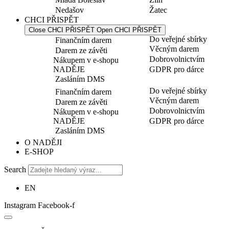
Nedašov
Žatec
CHCI PŘISPĚT
Close CHCI PŘISPĚT
Open CHCI PŘISPĚT
Do veřejné sbírky
Finančním darem
Věcným darem
Darem ze závěti
Dobrovolnictvím
Nákupem v e-shopu
NADĚJE
GDPR pro dárce
Zasláním DMS
Do veřejné sbírky
Finančním darem
Věcným darem
Darem ze závěti
Dobrovolnictvím
Nákupem v e-shopu
NADĚJE
GDPR pro dárce
Zasláním DMS
O NADĚJI
E-SHOP
Search
EN
Instagram
Facebook-f