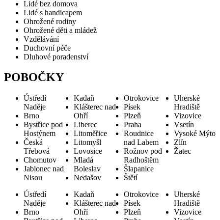
Lidé bez domova
Lidé s handicapem
Ohrožené rodiny
Ohrožené děti a mládež
Vzdělávání
Duchovní péče
Dluhové poradenství
POBOČKY
Ústředí
Kadaň
Otrokovice
Uherské
Naděje
Klášterec nad
Písek
Hradiště
Brno
Ohří
Plzeň
Vizovice
Bystřice pod
Liberec
Praha
Vsetín
Hostýnem
Litoměřice
Roudnice
Vysoké Mýto
Česká
Litomyšl
nad Labem
Zlín
Třebová
Lovosice
Rožnov pod
Žatec
Chomutov
Mladá
Radhoštěm
Jablonec nad
Boleslav
Šlapanice
Nisou
Nedašov
Štětí
Ústředí
Kadaň
Otrokovice
Uherské
Naděje
Klášterec nad
Písek
Hradiště
Brno
Ohří
Plzeň
Vizovice