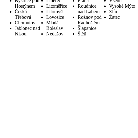
Bystřice pod
Liberec
Praha
Vsetín
Hostýnem
Litoměřice
Roudnice
Vysoké Mýto
Česká
Litomyšl
nad Labem
Zlín
Třebová
Lovosice
Rožnov pod
Žatec
Chomutov
Mladá
Radhoštěm
Jablonec nad
Boleslav
Šlapanice
Nisou
Nedašov
Štětí