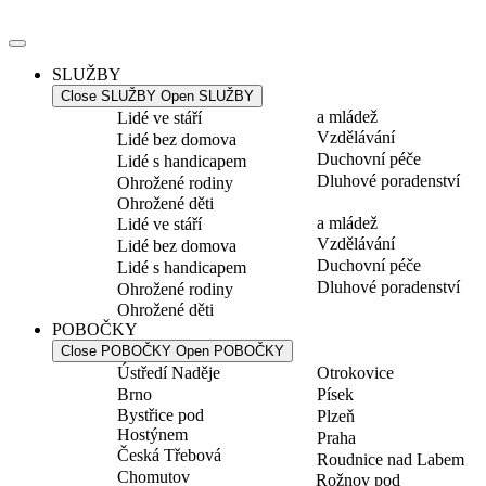
Přejít
k
obsahu
SLUŽBY
Close SLUŽBY
Open SLUŽBY
a mládež
Lidé ve stáří
Vzdělávání
Lidé bez domova
Duchovní péče
Lidé s handicapem
Dluhové poradenství
Ohrožené rodiny
Ohrožené děti
a mládež
Lidé ve stáří
Vzdělávání
Lidé bez domova
Duchovní péče
Lidé s handicapem
Dluhové poradenství
Ohrožené rodiny
Ohrožené děti
POBOČKY
Close POBOČKY
Open POBOČKY
Ústředí Naděje
Otrokovice
Brno
Písek
Bystřice pod
Plzeň
Hostýnem
Praha
Česká Třebová
Roudnice nad Labem
Chomutov
Rožnov pod