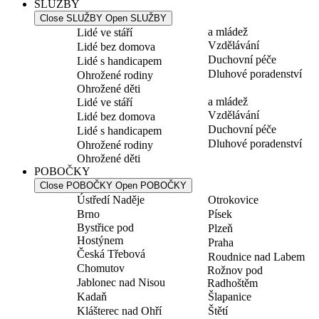
SLUŽBY
Close SLUŽBY
Open SLUŽBY
a mládež
Lidé ve stáří
Vzdělávání
Lidé bez domova
Duchovní péče
Lidé s handicapem
Dluhové poradenství
Ohrožené rodiny
Ohrožené děti
a mládež
Lidé ve stáří
Vzdělávání
Lidé bez domova
Duchovní péče
Lidé s handicapem
Dluhové poradenství
Ohrožené rodiny
Ohrožené děti
POBOČKY
Close POBOČKY
Open POBOČKY
Ústředí Naděje
Otrokovice
Brno
Písek
Bystřice pod
Plzeň
Hostýnem
Praha
Česká Třebová
Roudnice nad Labem
Chomutov
Rožnov pod
Jablonec nad Nisou
Radhoštěm
Kadaň
Šlapanice
Klášterec nad Ohří
Štětí