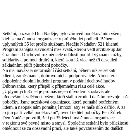
Setkání, nazvané Den Naděje, bylo zároveň poděkováním všem,
kteří se na činnosti organizace v průběhu let podíleli. Během
uplynulých 35 let prošlo službami Naděje Nedašov 521 klientů.
Program zahájila slavnostní mše svatá, kterou vedl arcibiskup Jan
Graubner. Duchovní rozměr celé události podtrhl význam služby,
solidarity a pomoci druhým, které jsou již více než tři desetiletí
základními pilíři působení pobočky.
Na mši navázala neformální část setkání, během níž se setkali
klienti, zaměstnanci, dobrovolníci a podporovatelé. Atmosféru
odpoledne doplnil hudební program v podání dechové hudby
Dúbravanka, který přispěl k příjemnému rázu celé akce.
„Uplynulých 35 let je pro nás nejen důvodem k oslavě, ale
především k vděčnosti všem, kteří stáli u zrodu i dalšího rozvoje naší
pobočky. Jsme nezisková organizace, která pomáhá potřebným
lidem, a naopak nám pomáhají mnozí, aby se naše dílo dařilo. A za
to jim patří velké poděkování“, uvedl ředitel pobočky Petr Žůrek.
Den Naděje potvrdil, že i po 35 letech má činnost organizace
v regionu své pevné místo a smysl. Společné setkání bylo příležitostí
ohlédnout se za dosavadní prací, ale také povzbuzením do dalších