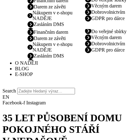
Finančním darem
Věcným darem
Darem ze závěti
Dobrovolnictvím
Nákupem v e-shopu
NADĚJE
GDPR pro dárce
Zasláním DMS
Do veřejné sbírky
Finančním darem
Věcným darem
Darem ze závěti
Dobrovolnictvím
Nákupem v e-shopu
NADĚJE
GDPR pro dárce
Zasláním DMS
O NADĚJI
BLOG
E-SHOP
Search
EN
Facebook-f
Instagram
35 LET PŮSOBENÍ DOMU
POKOJNÉHO STÁŘÍ