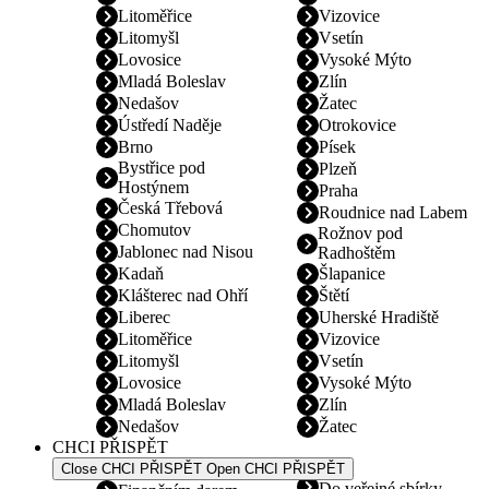
Litoměřice
Vizovice
Litomyšl
Vsetín
Lovosice
Vysoké Mýto
Mladá Boleslav
Zlín
Nedašov
Žatec
Ústředí Naděje
Otrokovice
Brno
Písek
Bystřice pod
Plzeň
Hostýnem
Praha
Česká Třebová
Roudnice nad Labem
Chomutov
Rožnov pod
Jablonec nad Nisou
Radhoštěm
Kadaň
Šlapanice
Klášterec nad Ohří
Štětí
Liberec
Uherské Hradiště
Litoměřice
Vizovice
Litomyšl
Vsetín
Lovosice
Vysoké Mýto
Mladá Boleslav
Zlín
Nedašov
Žatec
CHCI PŘISPĚT
Close CHCI PŘISPĚT
Open CHCI PŘISPĚT
Do veřejné sbírky