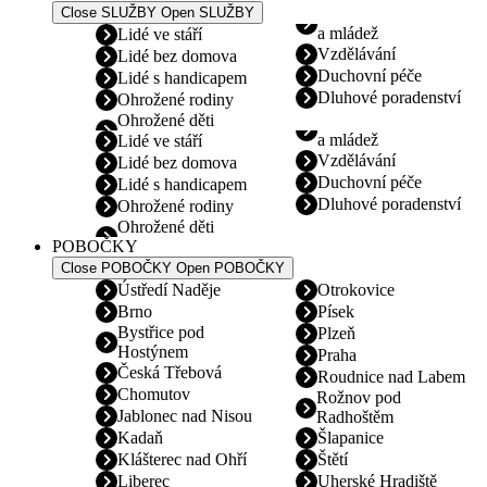
Close SLUŽBY
Open SLUŽBY
a mládež
Lidé ve stáří
Vzdělávání
Lidé bez domova
Duchovní péče
Lidé s handicapem
Dluhové poradenství
Ohrožené rodiny
Ohrožené děti
a mládež
Lidé ve stáří
Vzdělávání
Lidé bez domova
Duchovní péče
Lidé s handicapem
Dluhové poradenství
Ohrožené rodiny
Ohrožené děti
POBOČKY
Close POBOČKY
Open POBOČKY
Ústředí Naděje
Otrokovice
Brno
Písek
Bystřice pod
Plzeň
Hostýnem
Praha
Česká Třebová
Roudnice nad Labem
Chomutov
Rožnov pod
Jablonec nad Nisou
Radhoštěm
Kadaň
Šlapanice
Klášterec nad Ohří
Štětí
Liberec
Uherské Hradiště