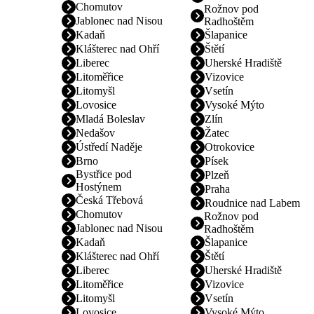
Chomutov
Rožnov pod
Jablonec nad Nisou
Radhoštěm
Kadaň
Šlapanice
Klášterec nad Ohří
Štětí
Liberec
Uherské Hradiště
Litoměřice
Vizovice
Litomyšl
Vsetín
Lovosice
Vysoké Mýto
Mladá Boleslav
Zlín
Nedašov
Žatec
Ústředí Naděje
Otrokovice
Brno
Písek
Bystřice pod
Plzeň
Hostýnem
Praha
Česká Třebová
Roudnice nad Labem
Chomutov
Rožnov pod
Jablonec nad Nisou
Radhoštěm
Kadaň
Šlapanice
Klášterec nad Ohří
Štětí
Liberec
Uherské Hradiště
Litoměřice
Vizovice
Litomyšl
Vsetín
Lovosice
Vysoké Mýto