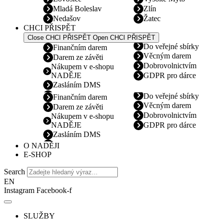
Mladá Boleslav
Zlín
Nedašov
Žatec
CHCI PŘISPĚT
Close CHCI PŘISPĚT
Open CHCI PŘISPĚT
Do veřejné sbírky
Finančním darem
Věcným darem
Darem ze závěti
Dobrovolnictvím
Nákupem v e-shopu
NADĚJE
GDPR pro dárce
Zasláním DMS
Do veřejné sbírky
Finančním darem
Věcným darem
Darem ze závěti
Dobrovolnictvím
Nákupem v e-shopu
NADĚJE
GDPR pro dárce
Zasláním DMS
O NADĚJI
E-SHOP
Search
EN
Instagram
Facebook-f
SLUŽBY