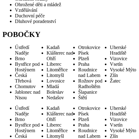
Ohrožené děti a mládež
Vzdělávání
Duchovní péče
Dluhové poradenství
POBOČKY
Ústředí
Kadaň
Otrokovice
Uherské
Naděje
Klášterec nad
Písek
Hradiště
Brno
Ohří
Plzeň
Vizovice
Bystřice pod
Liberec
Praha
Vsetín
Hostýnem
Litoměřice
Roudnice
Vysoké Mýto
Česká
Litomyšl
nad Labem
Zlín
Třebová
Lovosice
Rožnov pod
Žatec
Chomutov
Mladá
Radhoštěm
Jablonec nad
Boleslav
Šlapanice
Nisou
Nedašov
Štětí
Ústředí
Kadaň
Otrokovice
Uherské
Naděje
Klášterec nad
Písek
Hradiště
Brno
Ohří
Plzeň
Vizovice
Bystřice pod
Liberec
Praha
Vsetín
Hostýnem
Litoměřice
Roudnice
Vysoké Mýto
Česká
Litomyšl
nad Labem
Zlín