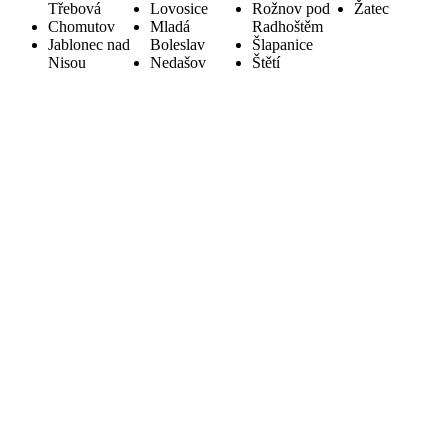
Třebová
Lovosice
Rožnov pod
Žatec
Chomutov
Mladá
Radhoštěm
Jablonec nad
Boleslav
Šlapanice
Nisou
Nedašov
Štětí