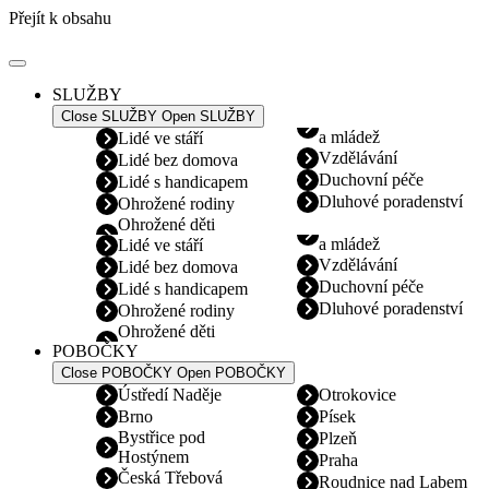
Přejít k obsahu
SLUŽBY
Close SLUŽBY
Open SLUŽBY
a mládež
Lidé ve stáří
Vzdělávání
Lidé bez domova
Duchovní péče
Lidé s handicapem
Dluhové poradenství
Ohrožené rodiny
Ohrožené děti
a mládež
Lidé ve stáří
Vzdělávání
Lidé bez domova
Duchovní péče
Lidé s handicapem
Dluhové poradenství
Ohrožené rodiny
Ohrožené děti
POBOČKY
Close POBOČKY
Open POBOČKY
Ústředí Naděje
Otrokovice
Brno
Písek
Bystřice pod
Plzeň
Hostýnem
Praha
Česká Třebová
Roudnice nad Labem