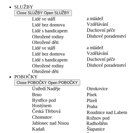
SLUŽBY
Close SLUŽBY
Open SLUŽBY
a mládež
Lidé ve stáří
Vzdělávání
Lidé bez domova
Duchovní péče
Lidé s handicapem
Dluhové poradenství
Ohrožené rodiny
Ohrožené děti
a mládež
Lidé ve stáří
Vzdělávání
Lidé bez domova
Duchovní péče
Lidé s handicapem
Dluhové poradenství
Ohrožené rodiny
Ohrožené děti
POBOČKY
Close POBOČKY
Open POBOČKY
Ústředí Naděje
Otrokovice
Brno
Písek
Bystřice pod
Plzeň
Hostýnem
Praha
Česká Třebová
Roudnice nad Labem
Chomutov
Rožnov pod
Jablonec nad Nisou
Radhoštěm
Kadaň
Šlapanice