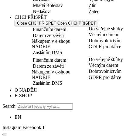
Mladá Boleslav
Zlín
Nedašov
Žatec
CHCI PŘISPĚT
Close CHCI PŘISPĚT
Open CHCI PŘISPĚT
Do veřejné sbírky
Finančním darem
Věcným darem
Darem ze závěti
Dobrovolnictvím
Nákupem v e-shopu
NADĚJE
GDPR pro dárce
Zasláním DMS
Do veřejné sbírky
Finančním darem
Věcným darem
Darem ze závěti
Dobrovolnictvím
Nákupem v e-shopu
NADĚJE
GDPR pro dárce
Zasláním DMS
O NADĚJI
E-SHOP
Search
EN
Instagram
Facebook-f