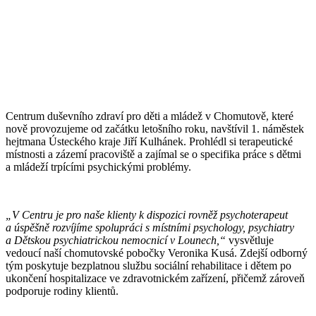
Centrum duševního zdraví pro děti a mládež v Chomutově, které
nově provozujeme od začátku letošního roku, navštívil 1. náměstek
hejtmana Ústeckého kraje Jiří Kulhánek. Prohlédl si terapeutické
místnosti a zázemí pracoviště a zajímal se o specifika práce s dětmi
a mládeží trpícími psychickými problémy.
„V Centru je pro naše klienty k dispozici rovněž psychoterapeut
a úspěšně rozvíjíme spolupráci s místními psychology, psychiatry
a Dětskou psychiatrickou nemocnicí v Lounech,“
vysvětluje
vedoucí naší chomutovské pobočky Veronika Kusá. Zdejší odborný
tým poskytuje bezplatnou službu sociální rehabilitace i dětem po
ukončení hospitalizace ve zdravotnickém zařízení, přičemž zároveň
podporuje rodiny klientů.