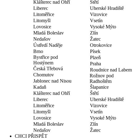
Klášterec nad Ohří
Štětí
Liberec
Uherské Hradiště
Litoměřice
Vizovice
Litomyšl
Vsetín
Lovosice
Vysoké Mýto
Mladá Boleslav
Zlín
Nedašov
Žatec
Ústředí Naděje
Otrokovice
Brno
Písek
Bystřice pod
Plzeň
Hostýnem
Praha
Česká Třebová
Roudnice nad Labem
Chomutov
Rožnov pod
Jablonec nad Nisou
Radhoštěm
Kadaň
Šlapanice
Klášterec nad Ohří
Štětí
Liberec
Uherské Hradiště
Litoměřice
Vizovice
Litomyšl
Vsetín
Lovosice
Vysoké Mýto
Mladá Boleslav
Zlín
Nedašov
Žatec
CHCI PŘISPĚT