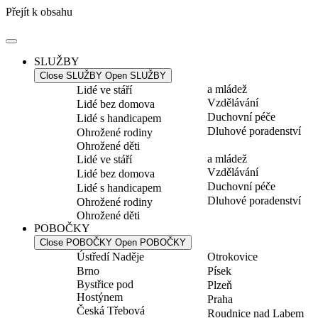
Přejít k obsahu
SLUŽBY
Close SLUŽBY
Open SLUŽBY
a mládež
Lidé ve stáří
Vzdělávání
Lidé bez domova
Duchovní péče
Lidé s handicapem
Dluhové poradenství
Ohrožené rodiny
Ohrožené děti
a mládež
Lidé ve stáří
Vzdělávání
Lidé bez domova
Duchovní péče
Lidé s handicapem
Dluhové poradenství
Ohrožené rodiny
Ohrožené děti
POBOČKY
Close POBOČKY
Open POBOČKY
Ústředí Naděje
Otrokovice
Brno
Písek
Bystřice pod
Plzeň
Hostýnem
Praha
Česká Třebová
Roudnice nad Labem