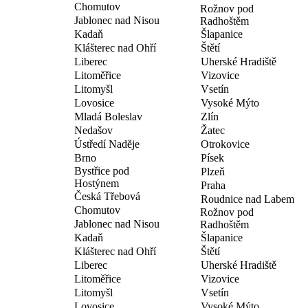
Chomutov
Rožnov pod
Jablonec nad Nisou
Radhoštěm
Kadaň
Šlapanice
Klášterec nad Ohří
Štětí
Liberec
Uherské Hradiště
Litoměřice
Vizovice
Litomyšl
Vsetín
Lovosice
Vysoké Mýto
Mladá Boleslav
Zlín
Nedašov
Žatec
Ústředí Naděje
Otrokovice
Brno
Písek
Bystřice pod
Plzeň
Hostýnem
Praha
Česká Třebová
Roudnice nad Labem
Chomutov
Rožnov pod
Jablonec nad Nisou
Radhoštěm
Kadaň
Šlapanice
Klášterec nad Ohří
Štětí
Liberec
Uherské Hradiště
Litoměřice
Vizovice
Litomyšl
Vsetín
Lovosice
Vysoké Mýto