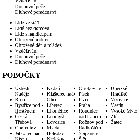
Vzdělávání
Duchovní péče
Dluhové poradenství
Lidé ve stáří
Lidé bez domova
Lidé s handicapem
Ohrožené rodiny
Ohrožené děti a mládež
Vzdělávání
Duchovní péče
Dluhové poradenství
POBOČKY
Ústředí
Kadaň
Otrokovice
Uherské
Naděje
Klášterec nad
Písek
Hradiště
Brno
Ohří
Plzeň
Vizovice
Bystřice pod
Liberec
Praha
Vsetín
Hostýnem
Litoměřice
Roudnice
Vysoké Mýto
Česká
Litomyšl
nad Labem
Zlín
Třebová
Lovosice
Rožnov pod
Žatec
Chomutov
Mladá
Radhoštěm
Jablonec nad
Boleslav
Šlapanice
Nisou
Nedašov
Štětí