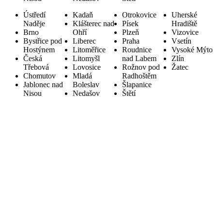
Ústředí
Kadaň
Otrokovice
Uherské
Naděje
Klášterec nad
Písek
Hradiště
Brno
Ohří
Plzeň
Vizovice
Bystřice pod
Liberec
Praha
Vsetín
Hostýnem
Litoměřice
Roudnice
Vysoké Mýto
Česká
Litomyšl
nad Labem
Zlín
Třebová
Lovosice
Rožnov pod
Žatec
Chomutov
Mladá
Radhoštěm
Jablonec nad
Boleslav
Šlapanice
Nisou
Nedašov
Štětí