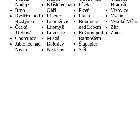
Naděje
Klášterec nad
Písek
Hradiště
Brno
Ohří
Plzeň
Vizovice
Bystřice pod
Liberec
Praha
Vsetín
Hostýnem
Litoměřice
Roudnice
Vysoké Mýto
Česká
Litomyšl
nad Labem
Zlín
Třebová
Lovosice
Rožnov pod
Žatec
Chomutov
Mladá
Radhoštěm
Jablonec nad
Boleslav
Šlapanice
Nisou
Nedašov
Štětí