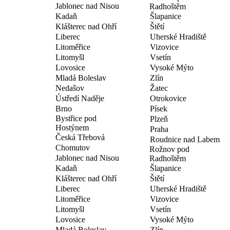
Jablonec nad Nisou
Radhoštěm
Kadaň
Šlapanice
Klášterec nad Ohří
Štětí
Liberec
Uherské Hradiště
Litoměřice
Vizovice
Litomyšl
Vsetín
Lovosice
Vysoké Mýto
Mladá Boleslav
Zlín
Nedašov
Žatec
Ústředí Naděje
Otrokovice
Brno
Písek
Bystřice pod
Plzeň
Hostýnem
Praha
Česká Třebová
Roudnice nad Labem
Chomutov
Rožnov pod
Jablonec nad Nisou
Radhoštěm
Kadaň
Šlapanice
Klášterec nad Ohří
Štětí
Liberec
Uherské Hradiště
Litoměřice
Vizovice
Litomyšl
Vsetín
Lovosice
Vysoké Mýto
Mladá Boleslav
Zlín