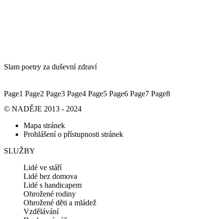
Slam poetry za duševní zdraví
Page
1
Page
2
Page
3
Page
4
Page
5
Page
6
Page
7
Page
8
© NADĚJE 2013 - 2024
Mapa stránek
Prohlášení o přístupnosti stránek
SLUŽBY
Lidé ve stáří
Lidé bez domova
Lidé s handicapem
Ohrožené rodiny
Ohrožené děti a mládež
Vzdělávání