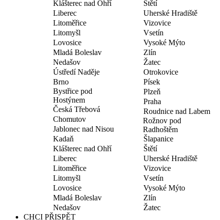
Klášterec nad Ohří
Štětí
Liberec
Uherské Hradiště
Litoměřice
Vizovice
Litomyšl
Vsetín
Lovosice
Vysoké Mýto
Mladá Boleslav
Zlín
Nedašov
Žatec
Ústředí Naděje
Otrokovice
Brno
Písek
Bystřice pod
Plzeň
Hostýnem
Praha
Česká Třebová
Roudnice nad Labem
Chomutov
Rožnov pod
Jablonec nad Nisou
Radhoštěm
Kadaň
Šlapanice
Klášterec nad Ohří
Štětí
Liberec
Uherské Hradiště
Litoměřice
Vizovice
Litomyšl
Vsetín
Lovosice
Vysoké Mýto
Mladá Boleslav
Zlín
Nedašov
Žatec
CHCI PŘISPĚT