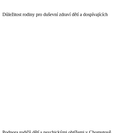
Důležitost rodiny pro duševní zdraví dětí a dospívajících
Podpora rodičů dětí s psychickými obtížemi v Chomutově