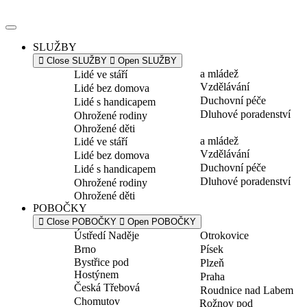
Přejít
k
obsahu
SLUŽBY
Close SLUŽBY
Open SLUŽBY
a mládež
Lidé ve stáří
Vzdělávání
Lidé bez domova
Duchovní péče
Lidé s handicapem
Dluhové poradenství
Ohrožené rodiny
Ohrožené děti
a mládež
Lidé ve stáří
Vzdělávání
Lidé bez domova
Duchovní péče
Lidé s handicapem
Dluhové poradenství
Ohrožené rodiny
Ohrožené děti
POBOČKY
Close POBOČKY
Open POBOČKY
Ústředí Naděje
Otrokovice
Brno
Písek
Bystřice pod
Plzeň
Hostýnem
Praha
Česká Třebová
Roudnice nad Labem
Chomutov
Rožnov pod