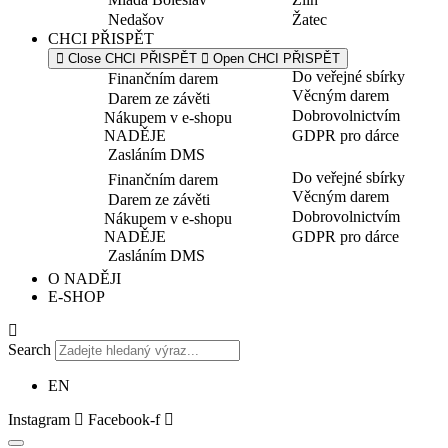
Nedašov
Žatec
CHCI PŘISPĚT
Close CHCI PŘISPĚT
Open CHCI PŘISPĚT
Do veřejné sbírky
Finančním darem
Věcným darem
Darem ze závěti
Dobrovolnictvím
Nákupem v e-shopu
NADĚJE
GDPR pro dárce
Zasláním DMS
Do veřejné sbírky
Finančním darem
Věcným darem
Darem ze závěti
Dobrovolnictvím
Nákupem v e-shopu
NADĚJE
GDPR pro dárce
Zasláním DMS
O NADĚJI
E-SHOP
Search
EN
Instagram
Facebook-f