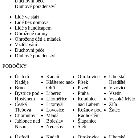
Duchovní péče
Dluhové poradenství
Lidé ve stáří
Lidé bez domova
Lidé s handicapem
Ohrožené rodiny
Ohrožené děti a mládež
Vzdělávání
Duchovní péče
Dluhové poradenství
POBOČKY
Ústředí
Kadaň
Otrokovice
Uherské
Naděje
Klášterec nad
Písek
Hradiště
Brno
Ohří
Plzeň
Vizovice
Bystřice pod
Liberec
Praha
Vsetín
Hostýnem
Litoměřice
Roudnice
Vysoké Mýto
Česká
Litomyšl
nad Labem
Zlín
Třebová
Lovosice
Rožnov pod
Žatec
Chomutov
Mladá
Radhoštěm
Jablonec nad
Boleslav
Šlapanice
Nisou
Nedašov
Štětí
Ústředí
Kadaň
Otrokovice
Uherské