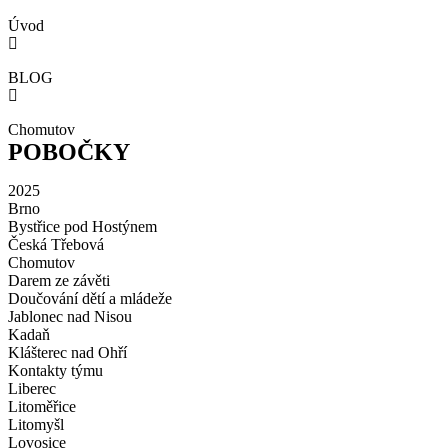
Úvod
BLOG
Chomutov
POBOČKY
2025
Brno
Bystřice pod Hostýnem
Česká Třebová
Chomutov
Darem ze závěti
Doučování dětí a mládeže
Jablonec nad Nisou
Kadaň
Klášterec nad Ohří
Kontakty týmu
Liberec
Litoměřice
Litomyšl
Lovosice