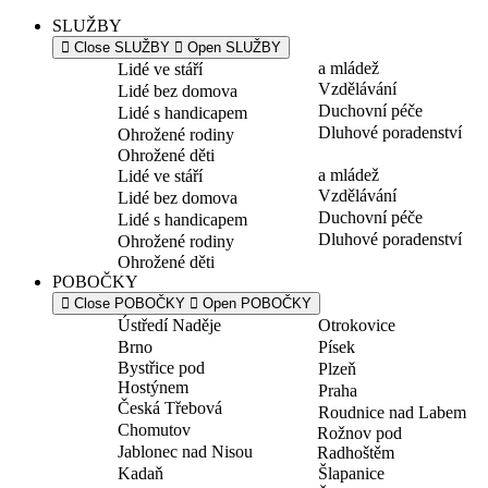
SLUŽBY
Close SLUŽBY
Open SLUŽBY
a mládež
Lidé ve stáří
Vzdělávání
Lidé bez domova
Duchovní péče
Lidé s handicapem
Dluhové poradenství
Ohrožené rodiny
Ohrožené děti
a mládež
Lidé ve stáří
Vzdělávání
Lidé bez domova
Duchovní péče
Lidé s handicapem
Dluhové poradenství
Ohrožené rodiny
Ohrožené děti
POBOČKY
Close POBOČKY
Open POBOČKY
Ústředí Naděje
Otrokovice
Brno
Písek
Bystřice pod
Plzeň
Hostýnem
Praha
Česká Třebová
Roudnice nad Labem
Chomutov
Rožnov pod
Jablonec nad Nisou
Radhoštěm
Kadaň
Šlapanice