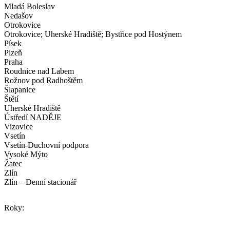
Mladá Boleslav
Nedašov
Otrokovice
Otrokovice; Uherské Hradiště; Bystřice pod Hostýnem
Písek
Plzeň
Praha
Roudnice nad Labem
Rožnov pod Radhoštěm
Šlapanice
Štětí
Uherské Hradiště
Ústředí NADĚJE
Vizovice
Vsetín
Vsetín-Duchovní podpora
Vysoké Mýto
Žatec
Zlín
Zlín – Denní stacionář
Roky: