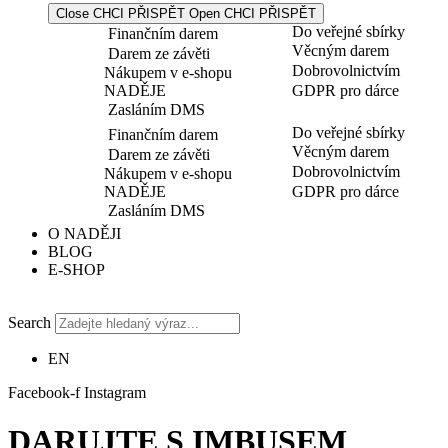
Close CHCI PŘISPĚT
Open CHCI PŘISPĚT
Do veřejné sbírky
Finančním darem
Věcným darem
Darem ze závěti
Dobrovolnictvím
Nákupem v e-shopu
NADĚJE
GDPR pro dárce
Zasláním DMS
Do veřejné sbírky
Finančním darem
Věcným darem
Darem ze závěti
Dobrovolnictvím
Nákupem v e-shopu
NADĚJE
GDPR pro dárce
Zasláním DMS
O NADĚJI
BLOG
E-SHOP
Search
EN
Facebook-f
Instagram
DARUJTE S IMBUSEM