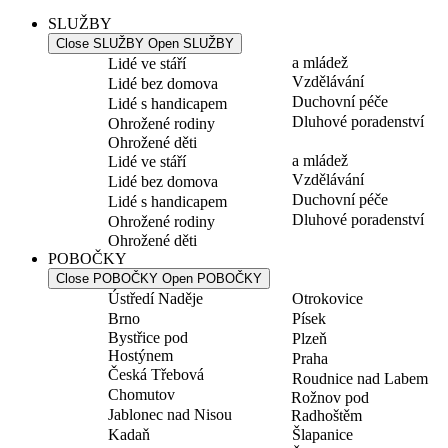
SLUŽBY
Close SLUŽBY
Open SLUŽBY
a mládež
Lidé ve stáří
Vzdělávání
Lidé bez domova
Duchovní péče
Lidé s handicapem
Dluhové poradenství
Ohrožené rodiny
Ohrožené děti
a mládež
Lidé ve stáří
Vzdělávání
Lidé bez domova
Duchovní péče
Lidé s handicapem
Dluhové poradenství
Ohrožené rodiny
Ohrožené děti
POBOČKY
Close POBOČKY
Open POBOČKY
Ústředí Naděje
Otrokovice
Brno
Písek
Bystřice pod
Plzeň
Hostýnem
Praha
Česká Třebová
Roudnice nad Labem
Chomutov
Rožnov pod
Jablonec nad Nisou
Radhoštěm
Kadaň
Šlapanice