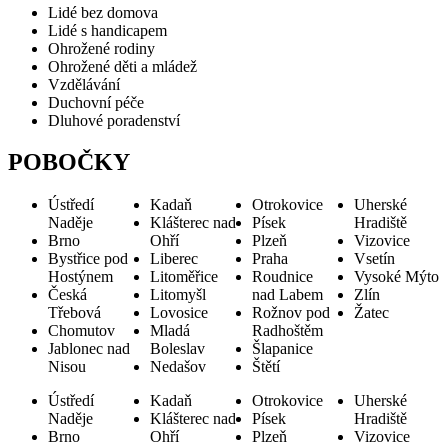
Lidé bez domova
Lidé s handicapem
Ohrožené rodiny
Ohrožené děti a mládež
Vzdělávání
Duchovní péče
Dluhové poradenství
POBOČKY
Ústředí
Kadaň
Otrokovice
Uherské
Naděje
Klášterec nad
Písek
Hradiště
Brno
Ohří
Plzeň
Vizovice
Bystřice pod
Liberec
Praha
Vsetín
Hostýnem
Litoměřice
Roudnice
Vysoké Mýto
Česká
Litomyšl
nad Labem
Zlín
Třebová
Lovosice
Rožnov pod
Žatec
Chomutov
Mladá
Radhoštěm
Jablonec nad
Boleslav
Šlapanice
Nisou
Nedašov
Štětí
Ústředí
Kadaň
Otrokovice
Uherské
Naděje
Klášterec nad
Písek
Hradiště
Brno
Ohří
Plzeň
Vizovice