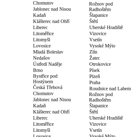
Chomutov
Rožnov pod
Jablonec nad Nisou
Radhoštěm
Kadaň
Šlapanice
Klášterec nad Ohří
Štětí
Liberec
Uherské Hradiště
Litoměřice
Vizovice
Litomyšl
Vsetín
Lovosice
Vysoké Mýto
Mladá Boleslav
Zlín
Nedašov
Žatec
Ústředí Naděje
Otrokovice
Brno
Písek
Bystřice pod
Plzeň
Hostýnem
Praha
Česká Třebová
Roudnice nad Labem
Chomutov
Rožnov pod
Jablonec nad Nisou
Radhoštěm
Kadaň
Šlapanice
Klášterec nad Ohří
Štětí
Liberec
Uherské Hradiště
Litoměřice
Vizovice
Litomyšl
Vsetín
Lovosice
Vysoké Mýto