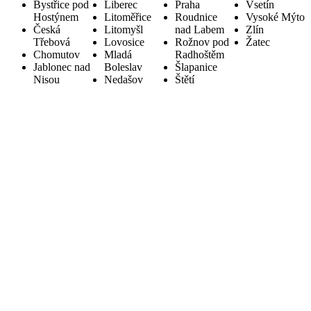
Bystřice pod
Liberec
Praha
Vsetín
Hostýnem
Litoměřice
Roudnice
Vysoké Mýto
Česká
Litomyšl
nad Labem
Zlín
Třebová
Lovosice
Rožnov pod
Žatec
Chomutov
Mladá
Radhoštěm
Jablonec nad
Boleslav
Šlapanice
Nisou
Nedašov
Štětí