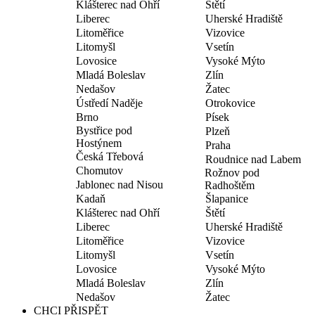
Klášterec nad Ohří
Štětí
Liberec
Uherské Hradiště
Litoměřice
Vizovice
Litomyšl
Vsetín
Lovosice
Vysoké Mýto
Mladá Boleslav
Zlín
Nedašov
Žatec
Ústředí Naděje
Otrokovice
Brno
Písek
Bystřice pod
Plzeň
Hostýnem
Praha
Česká Třebová
Roudnice nad Labem
Chomutov
Rožnov pod
Jablonec nad Nisou
Radhoštěm
Kadaň
Šlapanice
Klášterec nad Ohří
Štětí
Liberec
Uherské Hradiště
Litoměřice
Vizovice
Litomyšl
Vsetín
Lovosice
Vysoké Mýto
Mladá Boleslav
Zlín
Nedašov
Žatec
CHCI PŘISPĚT