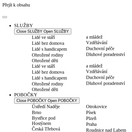
Přejít k obsahu
SLUŽBY
Close SLUŽBY
Open SLUŽBY
a mládež
Lidé ve stáří
Vzdělávání
Lidé bez domova
Duchovní péče
Lidé s handicapem
Dluhové poradenství
Ohrožené rodiny
Ohrožené děti
a mládež
Lidé ve stáří
Vzdělávání
Lidé bez domova
Duchovní péče
Lidé s handicapem
Dluhové poradenství
Ohrožené rodiny
Ohrožené děti
POBOČKY
Close POBOČKY
Open POBOČKY
Ústředí Naděje
Otrokovice
Brno
Písek
Bystřice pod
Plzeň
Hostýnem
Praha
Česká Třebová
Roudnice nad Labem