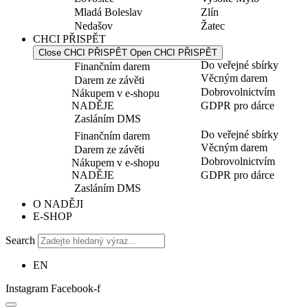
Mladá Boleslav
Zlín
Nedašov
Žatec
CHCI PŘISPĚT
Close CHCI PŘISPĚT
Open CHCI PŘISPĚT
Do veřejné sbírky
Finančním darem
Věcným darem
Darem ze závěti
Dobrovolnictvím
Nákupem v e-shopu
NADĚJE
GDPR pro dárce
Zasláním DMS
Do veřejné sbírky
Finančním darem
Věcným darem
Darem ze závěti
Dobrovolnictvím
Nákupem v e-shopu
NADĚJE
GDPR pro dárce
Zasláním DMS
O NADĚJI
E-SHOP
Search
EN
Instagram
Facebook-f