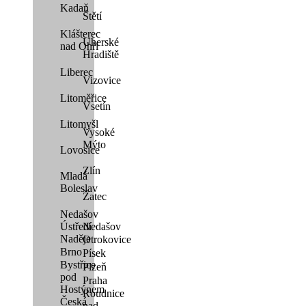
Kadaň
Štětí
Klášterec
Uherské
nad Ohří
Hradiště
Liberec
Vizovice
Litoměřice
Vsetín
Litomyšl
Vysoké
Mýto
Lovosice
Zlín
Mladá
Boleslav
Žatec
Nedašov
Ústředí
Nedašov
Naděje
Otrokovice
Brno
Písek
Bystřice
Plzeň
pod
Praha
Hostýnem
Roudnice
Česká
nad