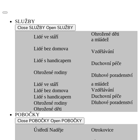
Přejít
k
obsahu
SLUŽBY
Close SLUŽBY
Open SLUŽBY
Ohrožené děti
Lidé ve stáří
a mládež
Lidé bez domova
Vzdělávání
Lidé s handicapem
Duchovní péče
Ohrožené rodiny
Dluhové poradenství
a mládež
Lidé ve stáří
Vzdělávání
Lidé bez domova
Duchovní péče
Lidé s handicapem
Dluhové poradenství
Ohrožené rodiny
Ohrožené děti
POBOČKY
Close POBOČKY
Open POBOČKY
Ústředí Naděje
Otrokovice