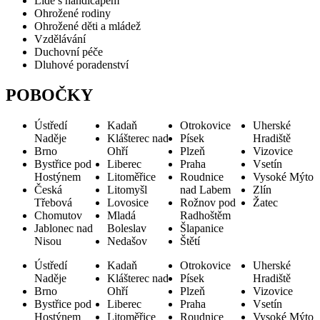
Lidé s handicapem
Ohrožené rodiny
Ohrožené děti a mládež
Vzdělávání
Duchovní péče
Dluhové poradenství
POBOČKY
Ústředí
Kadaň
Otrokovice
Uherské
Naděje
Klášterec nad
Písek
Hradiště
Brno
Ohří
Plzeň
Vizovice
Bystřice pod
Liberec
Praha
Vsetín
Hostýnem
Litoměřice
Roudnice
Vysoké Mýto
Česká
Litomyšl
nad Labem
Zlín
Třebová
Lovosice
Rožnov pod
Žatec
Chomutov
Mladá
Radhoštěm
Jablonec nad
Boleslav
Šlapanice
Nisou
Nedašov
Štětí
Ústředí
Kadaň
Otrokovice
Uherské
Naděje
Klášterec nad
Písek
Hradiště
Brno
Ohří
Plzeň
Vizovice
Bystřice pod
Liberec
Praha
Vsetín
Hostýnem
Litoměřice
Roudnice
Vysoké Mýto