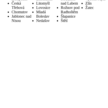
Česká
Litomyšl
nad Labem
Zlín
Třebová
Lovosice
Rožnov pod
Žatec
Chomutov
Mladá
Radhoštěm
Jablonec nad
Boleslav
Šlapanice
Nisou
Nedašov
Štětí