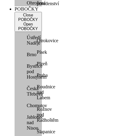
Ohrožené
poradenství
POBOČKY
Close
POBOČKY
Open
POBOČKY
Ústředí
Otrokovice
Naděje
Písek
Brno
Plzeň
Bystřice
pod
Praha
Hostýnem
Roudnice
Česká
nad
Třebová
Labem
Chomutov
Rožnov
pod
Jablonec
Radhoštěm
nad
Nisou
Šlapanice