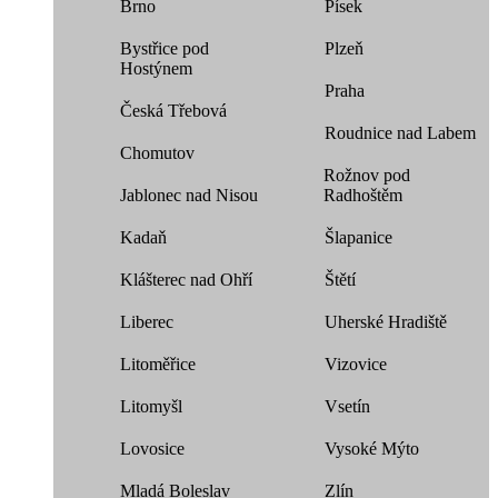
Brno
Písek
Bystřice pod
Plzeň
Hostýnem
Praha
Česká Třebová
Roudnice nad Labem
Chomutov
Rožnov pod
Jablonec nad Nisou
Radhoštěm
Kadaň
Šlapanice
Klášterec nad Ohří
Štětí
Liberec
Uherské Hradiště
Litoměřice
Vizovice
Litomyšl
Vsetín
Lovosice
Vysoké Mýto
Mladá Boleslav
Zlín