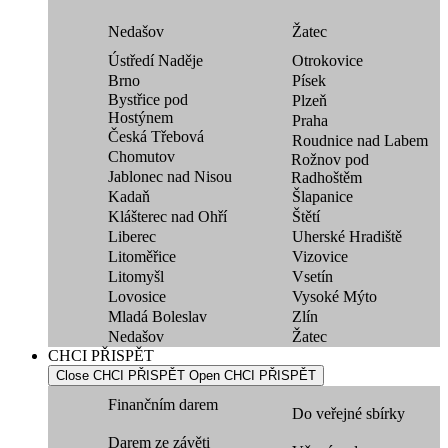
Nedašov
Žatec
Ústředí Naděje
Otrokovice
Brno
Písek
Bystřice pod
Plzeň
Hostýnem
Praha
Česká Třebová
Roudnice nad Labem
Chomutov
Rožnov pod
Jablonec nad Nisou
Radhoštěm
Kadaň
Šlapanice
Klášterec nad Ohří
Štětí
Liberec
Uherské Hradiště
Litoměřice
Vizovice
Litomyšl
Vsetín
Lovosice
Vysoké Mýto
Mladá Boleslav
Zlín
Nedašov
Žatec
CHCI PŘISPĚT
Close CHCI PŘISPĚT
Open CHCI PŘISPĚT
Finančním darem
Do veřejné sbírky
Darem ze závěti