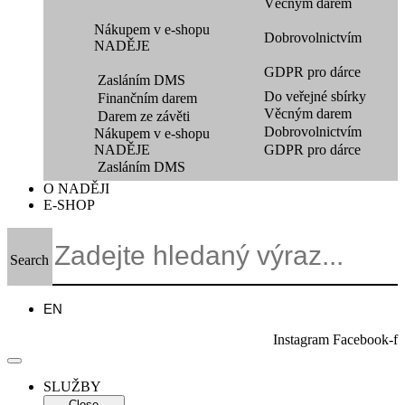
Věcným darem
Nákupem v e-shopu
Dobrovolnictvím
NADĚJE
GDPR pro dárce
Zasláním DMS
Do veřejné sbírky
Finančním darem
Věcným darem
Darem ze závěti
Dobrovolnictvím
Nákupem v e-shopu
NADĚJE
GDPR pro dárce
Zasláním DMS
O NADĚJI
E-SHOP
Search
EN
Instagram
Facebook-f
SLUŽBY
Close