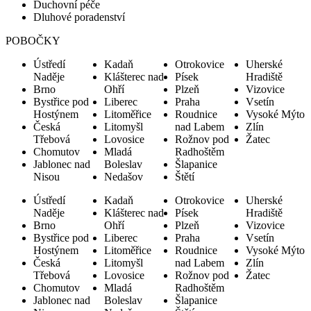
Duchovní péče
Dluhové poradenství
POBOČKY
Ústředí
Kadaň
Otrokovice
Uherské
Naděje
Klášterec nad
Písek
Hradiště
Brno
Ohří
Plzeň
Vizovice
Bystřice pod
Liberec
Praha
Vsetín
Hostýnem
Litoměřice
Roudnice
Vysoké Mýto
Česká
Litomyšl
nad Labem
Zlín
Třebová
Lovosice
Rožnov pod
Žatec
Chomutov
Mladá
Radhoštěm
Jablonec nad
Boleslav
Šlapanice
Nisou
Nedašov
Štětí
Ústředí
Kadaň
Otrokovice
Uherské
Naděje
Klášterec nad
Písek
Hradiště
Brno
Ohří
Plzeň
Vizovice
Bystřice pod
Liberec
Praha
Vsetín
Hostýnem
Litoměřice
Roudnice
Vysoké Mýto
Česká
Litomyšl
nad Labem
Zlín
Třebová
Lovosice
Rožnov pod
Žatec
Chomutov
Mladá
Radhoštěm
Jablonec nad
Boleslav
Šlapanice