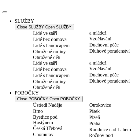
Přejít
k
obsahu
SLUŽBY
Close SLUŽBY
Open SLUŽBY
a mládež
Lidé ve stáří
Vzdělávání
Lidé bez domova
Duchovní péče
Lidé s handicapem
Dluhové poradenství
Ohrožené rodiny
Ohrožené děti
a mládež
Lidé ve stáří
Vzdělávání
Lidé bez domova
Duchovní péče
Lidé s handicapem
Dluhové poradenství
Ohrožené rodiny
Ohrožené děti
POBOČKY
Close POBOČKY
Open POBOČKY
Ústředí Naděje
Otrokovice
Brno
Písek
Bystřice pod
Plzeň
Hostýnem
Praha
Česká Třebová
Roudnice nad Labem
Chomutov
Rožnov pod