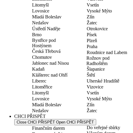
Litomyšl
Vsetín
Lovosice
Vysoké Mýto
Mladá Boleslav
Zlín
Nedašov
Žatec
Ústředí Naděje
Otrokovice
Brno
Písek
Bystřice pod
Plzeň
Hostýnem
Praha
Česká Třebová
Roudnice nad Labem
Chomutov
Rožnov pod
Jablonec nad Nisou
Radhoštěm
Kadaň
Šlapanice
Klášterec nad Ohří
Štětí
Liberec
Uherské Hradiště
Litoměřice
Vizovice
Litomyšl
Vsetín
Lovosice
Vysoké Mýto
Mladá Boleslav
Zlín
Nedašov
Žatec
CHCI PŘISPĚT
Close CHCI PŘISPĚT
Open CHCI PŘISPĚT
Do veřejné sbírky
Finančním darem