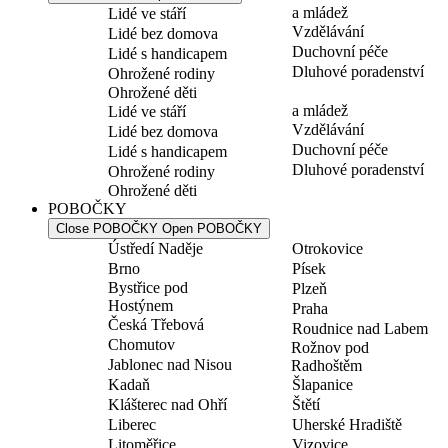
a mládež
Lidé ve stáří
Vzdělávání
Lidé bez domova
Duchovní péče
Lidé s handicapem
Dluhové poradenství
Ohrožené rodiny
Ohrožené děti
a mládež
Lidé ve stáří
Vzdělávání
Lidé bez domova
Duchovní péče
Lidé s handicapem
Dluhové poradenství
Ohrožené rodiny
Ohrožené děti
POBOČKY
Close POBOČKY
Open POBOČKY
Ústředí Naděje
Otrokovice
Brno
Písek
Bystřice pod
Plzeň
Hostýnem
Praha
Česká Třebová
Roudnice nad Labem
Chomutov
Rožnov pod
Jablonec nad Nisou
Radhoštěm
Kadaň
Šlapanice
Klášterec nad Ohří
Štětí
Liberec
Uherské Hradiště
Litoměřice
Vizovice