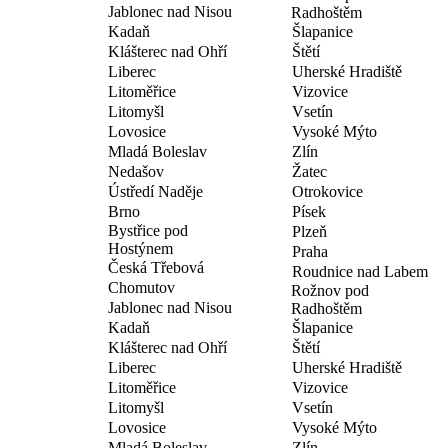
Jablonec nad Nisou
Radhoštěm
Kadaň
Šlapanice
Klášterec nad Ohří
Štětí
Liberec
Uherské Hradiště
Litoměřice
Vizovice
Litomyšl
Vsetín
Lovosice
Vysoké Mýto
Mladá Boleslav
Zlín
Nedašov
Žatec
Ústředí Naděje
Otrokovice
Brno
Písek
Bystřice pod
Plzeň
Hostýnem
Praha
Česká Třebová
Roudnice nad Labem
Chomutov
Rožnov pod
Jablonec nad Nisou
Radhoštěm
Kadaň
Šlapanice
Klášterec nad Ohří
Štětí
Liberec
Uherské Hradiště
Litoměřice
Vizovice
Litomyšl
Vsetín
Lovosice
Vysoké Mýto
Mladá Boleslav
Zlín