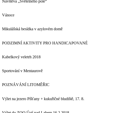
Návštěva „Světelného pole“
Vánoce
Mikulášská besídka v azylovém domě
PODZIMNÍ AKTIVITY PRO HANDICAPOVANÉ
Kabelkový veletrh 2018
Sportování v Mentaurově
POZNÁVÁNÍ LITOMĚŘIC
Výlet na jezero Píšťany + kukuřičné bludiště, 17. 8.
Výlet do ZOO Ústí nad Labem 16.2.2018