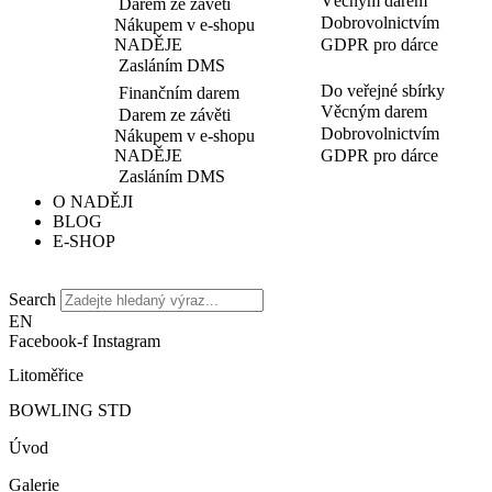
Věcným darem
Darem ze závěti
Dobrovolnictvím
Nákupem v e-shopu
NADĚJE
GDPR pro dárce
Zasláním DMS
Do veřejné sbírky
Finančním darem
Věcným darem
Darem ze závěti
Dobrovolnictvím
Nákupem v e-shopu
NADĚJE
GDPR pro dárce
Zasláním DMS
O NADĚJI
BLOG
E-SHOP
Search
EN
Facebook-f
Instagram
Litoměřice
BOWLING STD
Úvod
Galerie