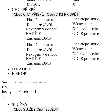
Nedašov
Žatec
CHCI PŘISPĚT
Close CHCI PŘISPĚT
Open CHCI PŘISPĚT
Do veřejné sbírky
Finančním darem
Věcným darem
Darem ze závěti
Dobrovolnictvím
Nákupem v e-shopu
NADĚJE
GDPR pro dárce
Zasláním DMS
Do veřejné sbírky
Finančním darem
Věcným darem
Darem ze závěti
Dobrovolnictvím
Nákupem v e-shopu
NADĚJE
GDPR pro dárce
Zasláním DMS
O NADĚJI
E-SHOP
Search
EN
Instagram
Facebook-f
SLUŽBY
Close SLUŽBY
Open SLUŽBY