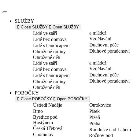
Přejít
k
obsahu
SLUŽBY
Close SLUŽBY
Open SLUŽBY
a mládež
Lidé ve stáří
Vzdělávání
Lidé bez domova
Duchovní péče
Lidé s handicapem
Dluhové poradenství
Ohrožené rodiny
Ohrožené děti
a mládež
Lidé ve stáří
Vzdělávání
Lidé bez domova
Duchovní péče
Lidé s handicapem
Dluhové poradenství
Ohrožené rodiny
Ohrožené děti
POBOČKY
Close POBOČKY
Open POBOČKY
Ústředí Naděje
Otrokovice
Brno
Písek
Bystřice pod
Plzeň
Hostýnem
Praha
Česká Třebová
Roudnice nad Labem
Chomutov
Rožnov pod