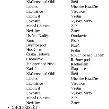
Klášterec nad Ohří
Štětí
Liberec
Uherské Hradiště
Litoměřice
Vizovice
Litomyšl
Vsetín
Lovosice
Vysoké Mýto
Mladá Boleslav
Zlín
Nedašov
Žatec
Ústředí Naděje
Otrokovice
Brno
Písek
Bystřice pod
Plzeň
Hostýnem
Praha
Česká Třebová
Roudnice nad Labem
Chomutov
Rožnov pod
Jablonec nad Nisou
Radhoštěm
Kadaň
Šlapanice
Klášterec nad Ohří
Štětí
Liberec
Uherské Hradiště
Litoměřice
Vizovice
Litomyšl
Vsetín
Lovosice
Vysoké Mýto
Mladá Boleslav
Zlín
Nedašov
Žatec
CHCI PŘISPĚT