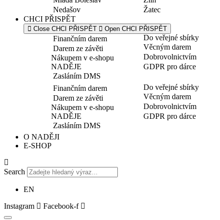
Nedašov
Žatec
CHCI PŘISPĚT
Close CHCI PŘISPĚT
Open CHCI PŘISPĚT
Do veřejné sbírky
Finančním darem
Věcným darem
Darem ze závěti
Dobrovolnictvím
Nákupem v e-shopu
NADĚJE
GDPR pro dárce
Zasláním DMS
Do veřejné sbírky
Finančním darem
Věcným darem
Darem ze závěti
Dobrovolnictvím
Nákupem v e-shopu
NADĚJE
GDPR pro dárce
Zasláním DMS
O NADĚJI
E-SHOP
Search
EN
Instagram
Facebook-f