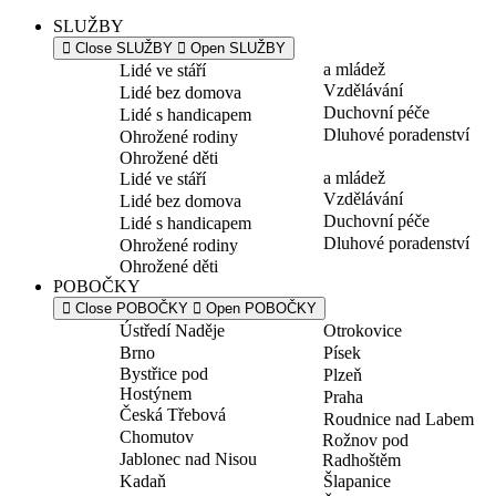
SLUŽBY
Close SLUŽBY
Open SLUŽBY
a mládež
Lidé ve stáří
Vzdělávání
Lidé bez domova
Duchovní péče
Lidé s handicapem
Dluhové poradenství
Ohrožené rodiny
Ohrožené děti
a mládež
Lidé ve stáří
Vzdělávání
Lidé bez domova
Duchovní péče
Lidé s handicapem
Dluhové poradenství
Ohrožené rodiny
Ohrožené děti
POBOČKY
Close POBOČKY
Open POBOČKY
Ústředí Naděje
Otrokovice
Brno
Písek
Bystřice pod
Plzeň
Hostýnem
Praha
Česká Třebová
Roudnice nad Labem
Chomutov
Rožnov pod
Jablonec nad Nisou
Radhoštěm
Kadaň
Šlapanice