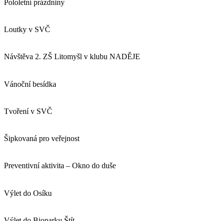
Pololetní prázdniny
Loutky v SVČ
Návštěva 2. ZŠ Litomyšl v klubu NADĚJE
Vánoční besídka
Tvoření v SVČ
Šipkovaná pro veřejnost
Preventivní aktivita – Okno do duše
Výlet do Osíku
Výlet do Bioparku Štít