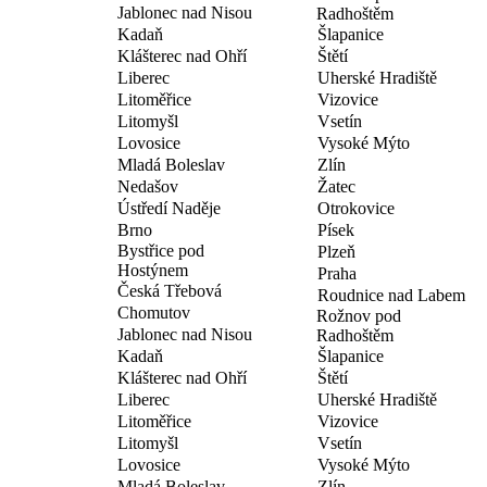
Jablonec nad Nisou
Radhoštěm
Kadaň
Šlapanice
Klášterec nad Ohří
Štětí
Liberec
Uherské Hradiště
Litoměřice
Vizovice
Litomyšl
Vsetín
Lovosice
Vysoké Mýto
Mladá Boleslav
Zlín
Nedašov
Žatec
Ústředí Naděje
Otrokovice
Brno
Písek
Bystřice pod
Plzeň
Hostýnem
Praha
Česká Třebová
Roudnice nad Labem
Chomutov
Rožnov pod
Jablonec nad Nisou
Radhoštěm
Kadaň
Šlapanice
Klášterec nad Ohří
Štětí
Liberec
Uherské Hradiště
Litoměřice
Vizovice
Litomyšl
Vsetín
Lovosice
Vysoké Mýto
Mladá Boleslav
Zlín