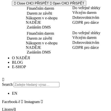
Close CHCI PŘISPĚT
Open CHCI PŘISPĚT
Do veřejné sbírky
Finančním darem
Věcným darem
Darem ze závěti
Dobrovolnictvím
Nákupem v e-shopu
NADĚJE
GDPR pro dárce
Zasláním DMS
Do veřejné sbírky
Finančním darem
Věcným darem
Darem ze závěti
Dobrovolnictvím
Nákupem v e-shopu
NADĚJE
GDPR pro dárce
Zasláním DMS
O NADĚJI
BLOG
E-SHOP
Search
EN
Facebook-f
Instagram
Litomyšl