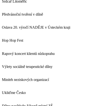
Srdcař Litoměřic
Předvánoční tvoření v dílně
Oslava 20. výročí NADĚJE v Ústeckém kraji
Hop Hop Fest
Rapový koncert klientů nízkoprahu
Výlety sociálně terapeutické dílny
Minitrh neziskových organizací
Ukliďme Česko
Dílnu navštívily žákyně místní ZŠ