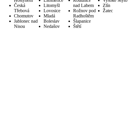
Hostýnem
Litoměřice
Roudnice
Vysoké Mýto
Česká
Litomyšl
nad Labem
Zlín
Třebová
Lovosice
Rožnov pod
Žatec
Chomutov
Mladá
Radhoštěm
Jablonec nad
Boleslav
Šlapanice
Nisou
Nedašov
Štětí