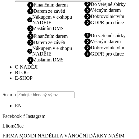
Do veřejné sbírky
Finančním darem
Věcným darem
Darem ze závěti
Dobrovolnictvím
Nákupem v e-shopu
NADĚJE
GDPR pro dárce
Zasláním DMS
Do veřejné sbírky
Finančním darem
Věcným darem
Darem ze závěti
Dobrovolnictvím
Nákupem v e-shopu
NADĚJE
GDPR pro dárce
Zasláním DMS
O NADĚJI
BLOG
E-SHOP
Search
EN
Facebook-f
Instagram
Litoměřice
FIRMA MONDI NADĚLILA VÁNOČNÍ DÁRKY NAŠIM