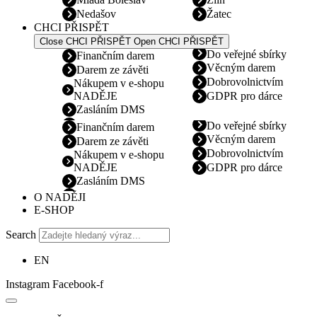
Nedašov
Žatec
CHCI PŘISPĚT
Close CHCI PŘISPĚT
Open CHCI PŘISPĚT
Do veřejné sbírky
Finančním darem
Věcným darem
Darem ze závěti
Dobrovolnictvím
Nákupem v e-shopu
NADĚJE
GDPR pro dárce
Zasláním DMS
Do veřejné sbírky
Finančním darem
Věcným darem
Darem ze závěti
Dobrovolnictvím
Nákupem v e-shopu
NADĚJE
GDPR pro dárce
Zasláním DMS
O NADĚJI
E-SHOP
Search
EN
Instagram
Facebook-f