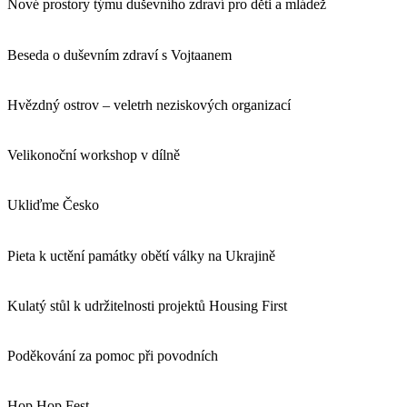
Nové prostory týmu duševního zdraví pro děti a mládež
Beseda o duševním zdraví s Vojtaanem
Hvězdný ostrov – veletrh neziskových organizací
Velikonoční workshop v dílně
Ukliďme Česko
Pieta k uctění památky obětí války na Ukrajině
Kulatý stůl k udržitelnosti projektů Housing First
Poděkování za pomoc při povodních
Hop Hop Fest