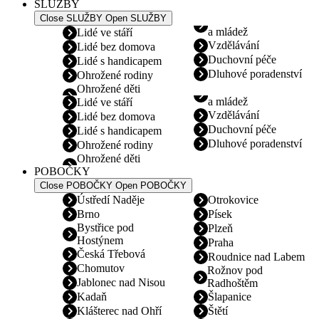
SLUŽBY
Close SLUŽBY
Open SLUŽBY
a mládež
Lidé ve stáří
Vzdělávání
Lidé bez domova
Duchovní péče
Lidé s handicapem
Dluhové poradenství
Ohrožené rodiny
Ohrožené děti
a mládež
Lidé ve stáří
Vzdělávání
Lidé bez domova
Duchovní péče
Lidé s handicapem
Dluhové poradenství
Ohrožené rodiny
Ohrožené děti
POBOČKY
Close POBOČKY
Open POBOČKY
Ústředí Naděje
Otrokovice
Brno
Písek
Bystřice pod
Plzeň
Hostýnem
Praha
Česká Třebová
Roudnice nad Labem
Chomutov
Rožnov pod
Jablonec nad Nisou
Radhoštěm
Kadaň
Šlapanice
Klášterec nad Ohří
Štětí