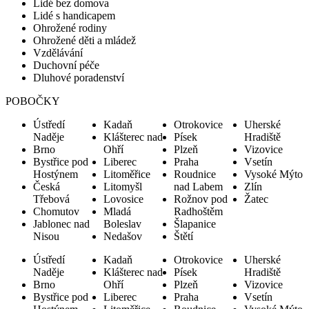
Lidé bez domova
Lidé s handicapem
Ohrožené rodiny
Ohrožené děti a mládež
Vzdělávání
Duchovní péče
Dluhové poradenství
POBOČKY
Ústředí
Kadaň
Otrokovice
Uherské
Naděje
Klášterec nad
Písek
Hradiště
Brno
Ohří
Plzeň
Vizovice
Bystřice pod
Liberec
Praha
Vsetín
Hostýnem
Litoměřice
Roudnice
Vysoké Mýto
Česká
Litomyšl
nad Labem
Zlín
Třebová
Lovosice
Rožnov pod
Žatec
Chomutov
Mladá
Radhoštěm
Jablonec nad
Boleslav
Šlapanice
Nisou
Nedašov
Štětí
Ústředí
Kadaň
Otrokovice
Uherské
Naděje
Klášterec nad
Písek
Hradiště
Brno
Ohří
Plzeň
Vizovice
Bystřice pod
Liberec
Praha
Vsetín