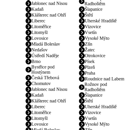
Jablonec nad Nisou
Radhoštěm
Kadaň
Šlapanice
Klášterec nad Ohří
Štětí
Liberec
Uherské Hradiště
Litoměřice
Vizovice
Litomyšl
Vsetín
Lovosice
Vysoké Mýto
Mladá Boleslav
Zlín
Nedašov
Žatec
Ústředí Naděje
Otrokovice
Brno
Písek
Bystřice pod
Plzeň
Hostýnem
Praha
Česká Třebová
Roudnice nad Labem
Chomutov
Rožnov pod
Jablonec nad Nisou
Radhoštěm
Kadaň
Šlapanice
Klášterec nad Ohří
Štětí
Liberec
Uherské Hradiště
Litoměřice
Vizovice
Litomyšl
Vsetín
Lovosice
Vysoké Mýto
Mladá Boleslav
Zlín