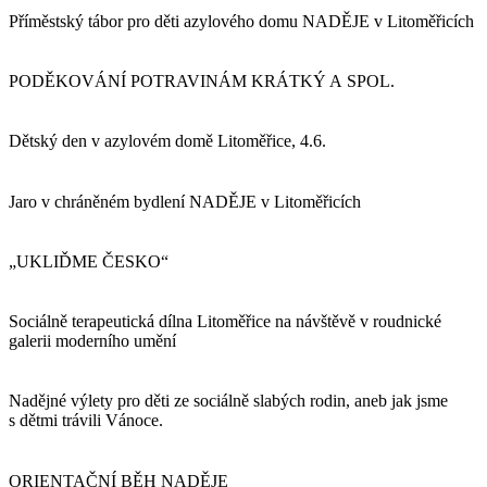
Příměstský tábor pro děti azylového domu NADĚJE v Litoměřicích
PODĚKOVÁNÍ POTRAVINÁM KRÁTKÝ A SPOL.
Dětský den v azylovém domě Litoměřice, 4.6.
Jaro v chráněném bydlení NADĚJE v Litoměřicích
„UKLIĎME ČESKO“
Sociálně terapeutická dílna Litoměřice na návštěvě v roudnické
galerii moderního umění
Nadějné výlety pro děti ze sociálně slabých rodin, aneb jak jsme
s dětmi trávili Vánoce.
ORIENTAČNÍ BĚH NADĚJE