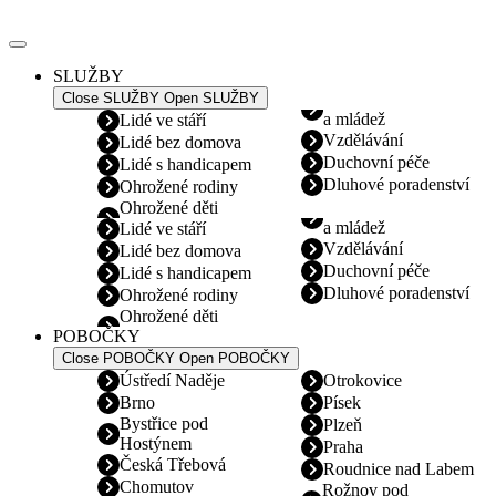
Přejít
k
obsahu
SLUŽBY
Close SLUŽBY
Open SLUŽBY
a mládež
Lidé ve stáří
Vzdělávání
Lidé bez domova
Duchovní péče
Lidé s handicapem
Dluhové poradenství
Ohrožené rodiny
Ohrožené děti
a mládež
Lidé ve stáří
Vzdělávání
Lidé bez domova
Duchovní péče
Lidé s handicapem
Dluhové poradenství
Ohrožené rodiny
Ohrožené děti
POBOČKY
Close POBOČKY
Open POBOČKY
Ústředí Naděje
Otrokovice
Brno
Písek
Bystřice pod
Plzeň
Hostýnem
Praha
Česká Třebová
Roudnice nad Labem
Chomutov
Rožnov pod