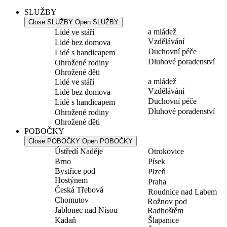
SLUŽBY
Close SLUŽBY
Open SLUŽBY
a mládež
Lidé ve stáří
Vzdělávání
Lidé bez domova
Duchovní péče
Lidé s handicapem
Dluhové poradenství
Ohrožené rodiny
Ohrožené děti
a mládež
Lidé ve stáří
Vzdělávání
Lidé bez domova
Duchovní péče
Lidé s handicapem
Dluhové poradenství
Ohrožené rodiny
Ohrožené děti
POBOČKY
Close POBOČKY
Open POBOČKY
Ústředí Naděje
Otrokovice
Brno
Písek
Bystřice pod
Plzeň
Hostýnem
Praha
Česká Třebová
Roudnice nad Labem
Chomutov
Rožnov pod
Jablonec nad Nisou
Radhoštěm
Kadaň
Šlapanice