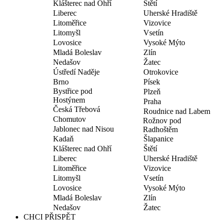
Klášterec nad Ohří
Štětí
Liberec
Uherské Hradiště
Litoměřice
Vizovice
Litomyšl
Vsetín
Lovosice
Vysoké Mýto
Mladá Boleslav
Zlín
Nedašov
Žatec
Ústředí Naděje
Otrokovice
Brno
Písek
Bystřice pod
Plzeň
Hostýnem
Praha
Česká Třebová
Roudnice nad Labem
Chomutov
Rožnov pod
Jablonec nad Nisou
Radhoštěm
Kadaň
Šlapanice
Klášterec nad Ohří
Štětí
Liberec
Uherské Hradiště
Litoměřice
Vizovice
Litomyšl
Vsetín
Lovosice
Vysoké Mýto
Mladá Boleslav
Zlín
Nedašov
Žatec
CHCI PŘISPĚT