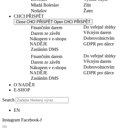
Mladá Boleslav
Zlín
Nedašov
Žatec
CHCI PŘISPĚT
Close CHCI PŘISPĚT
Open CHCI PŘISPĚT
Do veřejné sbírky
Finančním darem
Věcným darem
Darem ze závěti
Dobrovolnictvím
Nákupem v e-shopu
NADĚJE
GDPR pro dárce
Zasláním DMS
Do veřejné sbírky
Finančním darem
Věcným darem
Darem ze závěti
Dobrovolnictvím
Nákupem v e-shopu
NADĚJE
GDPR pro dárce
Zasláním DMS
O NADĚJI
E-SHOP
Search
EN
Instagram
Facebook-f