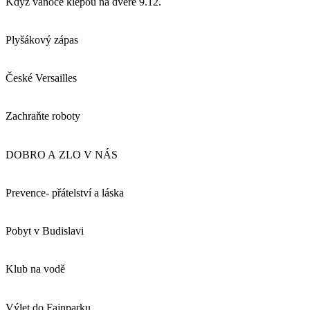
Když vánoce klepou na dveře 9.12.
Plyšákový zápas
České Versailles
Zachraňte roboty
DOBRO A ZLO V NÁS
Prevence- přátelství a láska
Pobyt v Budislavi
Klub na vodě
Výlet do Fajnparku