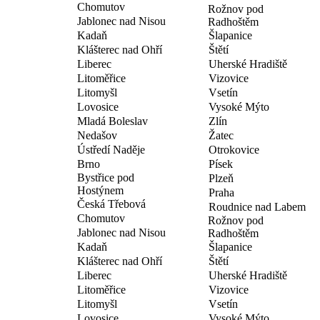
Chomutov
Rožnov pod
Jablonec nad Nisou
Radhoštěm
Kadaň
Šlapanice
Klášterec nad Ohří
Štětí
Liberec
Uherské Hradiště
Litoměřice
Vizovice
Litomyšl
Vsetín
Lovosice
Vysoké Mýto
Mladá Boleslav
Zlín
Nedašov
Žatec
Ústředí Naděje
Otrokovice
Brno
Písek
Bystřice pod
Plzeň
Hostýnem
Praha
Česká Třebová
Roudnice nad Labem
Chomutov
Rožnov pod
Jablonec nad Nisou
Radhoštěm
Kadaň
Šlapanice
Klášterec nad Ohří
Štětí
Liberec
Uherské Hradiště
Litoměřice
Vizovice
Litomyšl
Vsetín
Lovosice
Vysoké Mýto