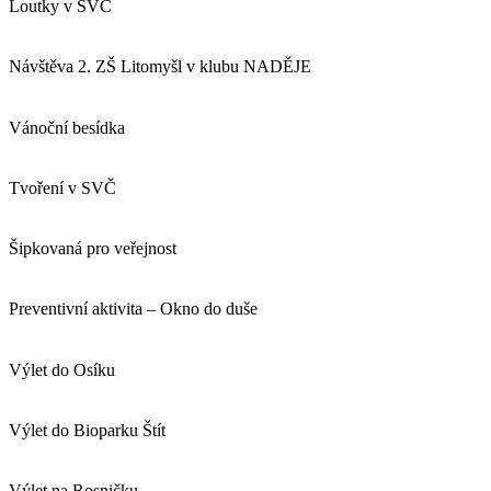
Loutky v SVČ
Návštěva 2. ZŠ Litomyšl v klubu NADĚJE
Vánoční besídka
Tvoření v SVČ
Šipkovaná pro veřejnost
Preventivní aktivita – Okno do duše
Výlet do Osíku
Výlet do Bioparku Štít
Výlet na Rosničku