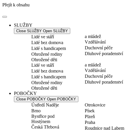
Přejít k obsahu
SLUŽBY
Close SLUŽBY
Open SLUŽBY
a mládež
Lidé ve stáří
Vzdělávání
Lidé bez domova
Duchovní péče
Lidé s handicapem
Dluhové poradenství
Ohrožené rodiny
Ohrožené děti
a mládež
Lidé ve stáří
Vzdělávání
Lidé bez domova
Duchovní péče
Lidé s handicapem
Dluhové poradenství
Ohrožené rodiny
Ohrožené děti
POBOČKY
Close POBOČKY
Open POBOČKY
Ústředí Naděje
Otrokovice
Brno
Písek
Bystřice pod
Plzeň
Hostýnem
Praha
Česká Třebová
Roudnice nad Labem