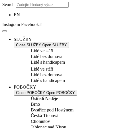
Search
EN
Instagram
Facebook-f
SLUŽBY
Close SLUŽBY
Open SLUŽBY
Lidé ve stáří
Lidé bez domova
Lidé s handicapem
Lidé ve stáří
Lidé bez domova
Lidé s handicapem
POBOČKY
Close POBOČKY
Open POBOČKY
Ústředí Naděje
Brno
Bystřice pod Hostýnem
Česká Třebová
Chomutov
Jablonec nad Nisou