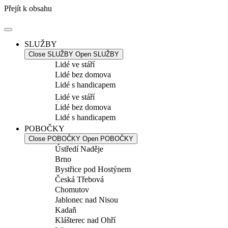
Přejít k obsahu
SLUŽBY
Close SLUŽBY
Open SLUŽBY
Lidé ve stáří
Lidé bez domova
Lidé s handicapem
Lidé ve stáří
Lidé bez domova
Lidé s handicapem
POBOČKY
Close POBOČKY
Open POBOČKY
Ústředí Naděje
Brno
Bystřice pod Hostýnem
Česká Třebová
Chomutov
Jablonec nad Nisou
Kadaň
Klášterec nad Ohří