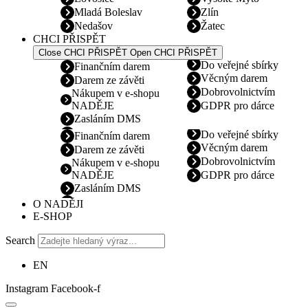
Mladá Boleslav
Zlín
Nedašov
Žatec
CHCI PŘISPĚT
Close CHCI PŘISPĚT
Open CHCI PŘISPĚT
Do veřejné sbírky
Finančním darem
Věcným darem
Darem ze závěti
Dobrovolnictvím
Nákupem v e-shopu
NADĚJE
GDPR pro dárce
Zasláním DMS
Do veřejné sbírky
Finančním darem
Věcným darem
Darem ze závěti
Dobrovolnictvím
Nákupem v e-shopu
NADĚJE
GDPR pro dárce
Zasláním DMS
O NADĚJI
E-SHOP
Search
EN
Instagram
Facebook-f