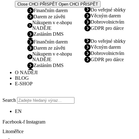
Close CHCI PŘISPĚT
Open CHCI PŘISPĚT
Do veřejné sbírky
Finančním darem
Věcným darem
Darem ze závěti
Dobrovolnictvím
Nákupem v e-shopu
NADĚJE
GDPR pro dárce
Zasláním DMS
Do veřejné sbírky
Finančním darem
Věcným darem
Darem ze závěti
Dobrovolnictvím
Nákupem v e-shopu
NADĚJE
GDPR pro dárce
Zasláním DMS
O NADĚJI
BLOG
E-SHOP
Search
EN
Facebook-f
Instagram
Litoměřice