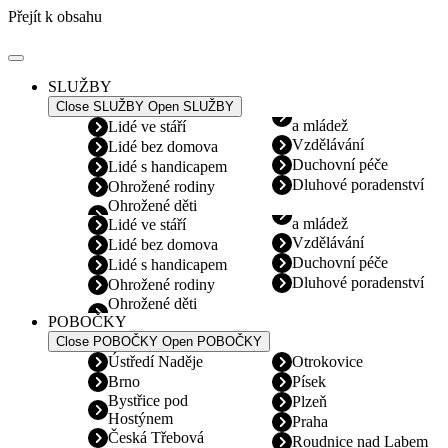
Přejít k obsahu
SLUŽBY
Close SLUŽBY
Open SLUŽBY
a mládež
Lidé ve stáří
Vzdělávání
Lidé bez domova
Duchovní péče
Lidé s handicapem
Dluhové poradenství
Ohrožené rodiny
Ohrožené děti
a mládež
Lidé ve stáří
Vzdělávání
Lidé bez domova
Duchovní péče
Lidé s handicapem
Dluhové poradenství
Ohrožené rodiny
Ohrožené děti
POBOČKY
Close POBOČKY
Open POBOČKY
Ústředí Naděje
Otrokovice
Brno
Písek
Bystřice pod
Plzeň
Hostýnem
Praha
Česká Třebová
Roudnice nad Labem