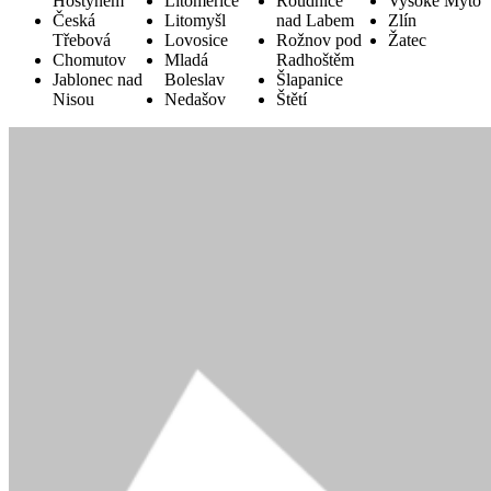
Hostýnem
Litoměřice
Roudnice
Vysoké Mýto
Česká
Litomyšl
nad Labem
Zlín
Třebová
Lovosice
Rožnov pod
Žatec
Chomutov
Mladá
Radhoštěm
Jablonec nad
Boleslav
Šlapanice
Nisou
Nedašov
Štětí