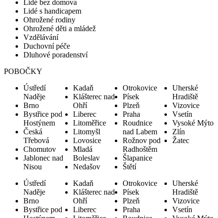
Lidé bez domova
Lidé s handicapem
Ohrožené rodiny
Ohrožené děti a mládež
Vzdělávání
Duchovní péče
Dluhové poradenství
POBOČKY
Ústředí
Kadaň
Otrokovice
Uherské
Naděje
Klášterec nad
Písek
Hradiště
Brno
Ohří
Plzeň
Vizovice
Bystřice pod
Liberec
Praha
Vsetín
Hostýnem
Litoměřice
Roudnice
Vysoké Mýto
Česká
Litomyšl
nad Labem
Zlín
Třebová
Lovosice
Rožnov pod
Žatec
Chomutov
Mladá
Radhoštěm
Jablonec nad
Boleslav
Šlapanice
Nisou
Nedašov
Štětí
Ústředí
Kadaň
Otrokovice
Uherské
Naděje
Klášterec nad
Písek
Hradiště
Brno
Ohří
Plzeň
Vizovice
Bystřice pod
Liberec
Praha
Vsetín