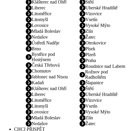
Klášterec nad Ohří
Štětí
Liberec
Uherské Hradiště
Litoměřice
Vizovice
Litomyšl
Vsetín
Lovosice
Vysoké Mýto
Mladá Boleslav
Zlín
Nedašov
Žatec
Ústředí Naděje
Otrokovice
Brno
Písek
Bystřice pod
Plzeň
Hostýnem
Praha
Česká Třebová
Roudnice nad Labem
Chomutov
Rožnov pod
Jablonec nad Nisou
Radhoštěm
Kadaň
Šlapanice
Klášterec nad Ohří
Štětí
Liberec
Uherské Hradiště
Litoměřice
Vizovice
Litomyšl
Vsetín
Lovosice
Vysoké Mýto
Mladá Boleslav
Zlín
Nedašov
Žatec
CHCI PŘISPĚT