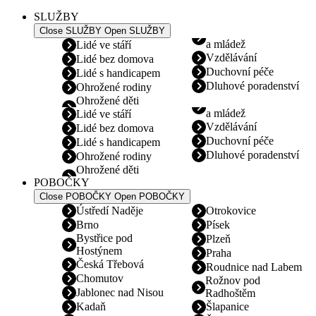
SLUŽBY
Close SLUŽBY
Open SLUŽBY
a mládež
Lidé ve stáří
Vzdělávání
Lidé bez domova
Duchovní péče
Lidé s handicapem
Dluhové poradenství
Ohrožené rodiny
Ohrožené děti
a mládež
Lidé ve stáří
Vzdělávání
Lidé bez domova
Duchovní péče
Lidé s handicapem
Dluhové poradenství
Ohrožené rodiny
Ohrožené děti
POBOČKY
Close POBOČKY
Open POBOČKY
Ústředí Naděje
Otrokovice
Brno
Písek
Bystřice pod
Plzeň
Hostýnem
Praha
Česká Třebová
Roudnice nad Labem
Chomutov
Rožnov pod
Jablonec nad Nisou
Radhoštěm
Kadaň
Šlapanice