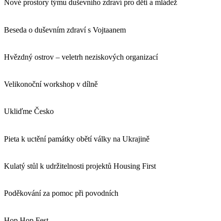
Nové prostory týmu duševního zdraví pro děti a mládež
Beseda o duševním zdraví s Vojtaanem
Hvězdný ostrov – veletrh neziskových organizací
Velikonoční workshop v dílně
Ukliďme Česko
Pieta k uctění památky obětí války na Ukrajině
Kulatý stůl k udržitelnosti projektů Housing First
Poděkování za pomoc při povodních
Hop Hop Fest