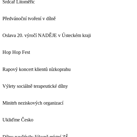
Srdcař Litoměřic
Předvánoční tvoření v dílně
Oslava 20. výročí NADĚJE v Ústeckém kraji
Hop Hop Fest
Rapový koncert klientů nízkoprahu
Výlety sociálně terapeutické dílny
Minitrh neziskových organizací
Ukliďme Česko
Dílnu navštívily žákyně místní ZŠ