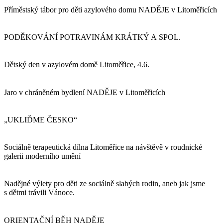
Příměstský tábor pro děti azylového domu NADĚJE v Litoměřicích
PODĚKOVÁNÍ POTRAVINÁM KRÁTKÝ A SPOL.
Dětský den v azylovém domě Litoměřice, 4.6.
Jaro v chráněném bydlení NADĚJE v Litoměřicích
„UKLIĎME ČESKO“
Sociálně terapeutická dílna Litoměřice na návštěvě v roudnické
galerii moderního umění
Nadějné výlety pro děti ze sociálně slabých rodin, aneb jak jsme
s dětmi trávili Vánoce.
ORIENTAČNÍ BĚH NADĚJE