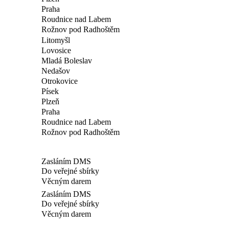
Praha
Roudnice nad Labem
Rožnov pod Radhoštěm
Litomyšl
Lovosice
Mladá Boleslav
Nedašov
Otrokovice
Písek
Plzeň
Praha
Roudnice nad Labem
Rožnov pod Radhoštěm
Zasláním DMS
Do veřejné sbírky
Věcným darem
Zasláním DMS
Do veřejné sbírky
Věcným darem