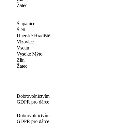
Žatec
Šlapanice
Štětí
Uherské Hradiště
Vizovice
Vsetín
Vysoké Mýto
Zlín
Žatec
Dobrovolnictvím
GDPR pro dárce
Dobrovolnictvím
GDPR pro dárce