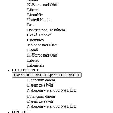
Klášterec nad Ohří
Liberec
Litoměřice
Ústředí Naděje
Brno
Bystřice pod Hostýnem
Česká Třebová
Chomutov
Jablonec nad Nisou
Kadaň
Klášterec nad Ohří
Liberec
Litoměřice
CHCI PŘISPĚT
Close CHCI PŘISPĚT
Open CHCI PŘISPĚT
Finančním darem
Darem ze závěti
Nákupem v e-shopu NADĚJE
Finančním darem
Darem ze závěti
Nákupem v e-shopu NADĚJE
O NADĚJI