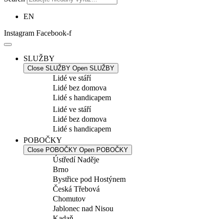
EN
Instagram
Facebook-f
SLUŽBY
Close SLUŽBY
Open SLUŽBY
Lidé ve stáří
Lidé bez domova
Lidé s handicapem
Lidé ve stáří
Lidé bez domova
Lidé s handicapem
POBOČKY
Close POBOČKY
Open POBOČKY
Ústředí Naděje
Brno
Bystřice pod Hostýnem
Česká Třebová
Chomutov
Jablonec nad Nisou
Kadaň