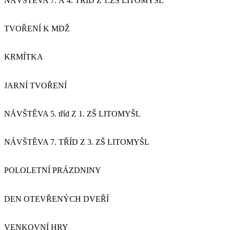
NÁVŠTĚVA 7. A 4. TŘÍD Z 1.ZŠ LITOMYŠL
TVOŘENÍ K MDŽ
KRMÍTKA
JARNÍ TVOŘENÍ
NÁVŠTĚVA 5. tříd Z 1. ZŠ LITOMYŠL
NÁVŠTĚVA 7. TŘÍD Z 3. ZŠ LITOMYŠL
POLOLETNÍ PRÁZDNINY
DEN OTEVŘENÝCH DVEŘÍ
VENKOVNÍ HRY