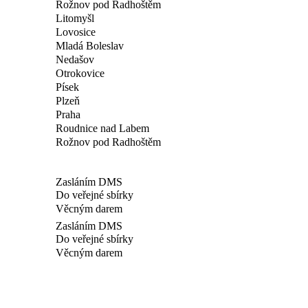
Rožnov pod Radhoštěm
Litomyšl
Lovosice
Mladá Boleslav
Nedašov
Otrokovice
Písek
Plzeň
Praha
Roudnice nad Labem
Rožnov pod Radhoštěm
Zasláním DMS
Do veřejné sbírky
Věcným darem
Zasláním DMS
Do veřejné sbírky
Věcným darem