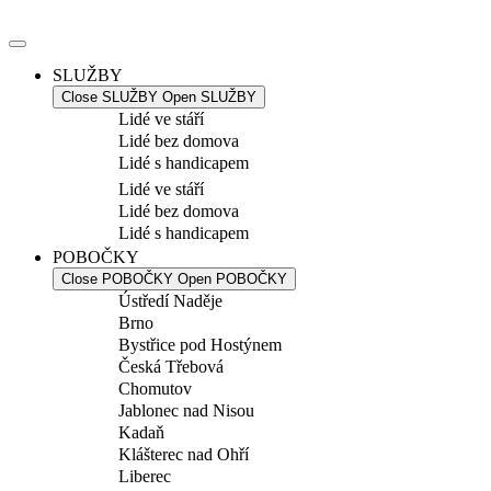
Přejít
k
obsahu
SLUŽBY
Close SLUŽBY
Open SLUŽBY
Lidé ve stáří
Lidé bez domova
Lidé s handicapem
Lidé ve stáří
Lidé bez domova
Lidé s handicapem
POBOČKY
Close POBOČKY
Open POBOČKY
Ústředí Naděje
Brno
Bystřice pod Hostýnem
Česká Třebová
Chomutov
Jablonec nad Nisou
Kadaň
Klášterec nad Ohří
Liberec