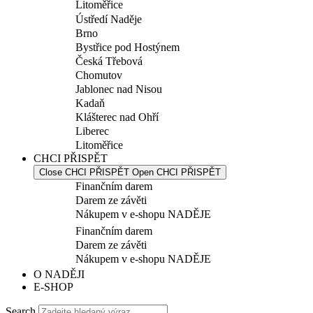
Litoměřice
Ústředí Naděje
Brno
Bystřice pod Hostýnem
Česká Třebová
Chomutov
Jablonec nad Nisou
Kadaň
Klášterec nad Ohří
Liberec
Litoměřice
CHCI PŘISPĚT
Close CHCI PŘISPĚT
Open CHCI PŘISPĚT
Finančním darem
Darem ze závěti
Nákupem v e-shopu NADĚJE
Finančním darem
Darem ze závěti
Nákupem v e-shopu NADĚJE
O NADĚJI
E-SHOP
Search