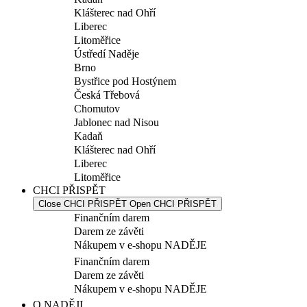
Klášterec nad Ohří
Liberec
Litoměřice
Ústředí Naděje
Brno
Bystřice pod Hostýnem
Česká Třebová
Chomutov
Jablonec nad Nisou
Kadaň
Klášterec nad Ohří
Liberec
Litoměřice
CHCI PŘISPĚT
Close CHCI PŘISPĚT
Open CHCI PŘISPĚT
Finančním darem
Darem ze závěti
Nákupem v e-shopu NADĚJE
Finančním darem
Darem ze závěti
Nákupem v e-shopu NADĚJE
O NADĚJI