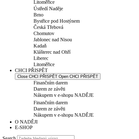
Litoměřice
Ústředí Naděje
Brno
Bystřice pod Hostýnem
Česká Třebová
Chomutov
Jablonec nad Nisou
Kadaň
Klášterec nad Ohří
Liberec
Litoměřice
CHCI PŘISPĚT
Close CHCI PŘISPĚT
Open CHCI PŘISPĚT
Finančním darem
Darem ze závěti
Nákupem v e-shopu NADĚJE
Finančním darem
Darem ze závěti
Nákupem v e-shopu NADĚJE
O NADĚJI
E-SHOP
Search