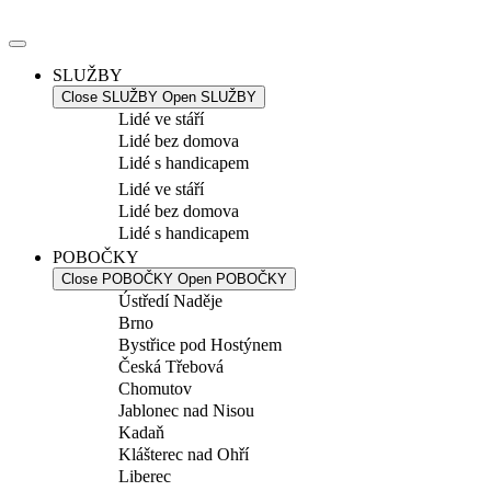
Přejít
k
obsahu
SLUŽBY
Close SLUŽBY
Open SLUŽBY
Lidé ve stáří
Lidé bez domova
Lidé s handicapem
Lidé ve stáří
Lidé bez domova
Lidé s handicapem
POBOČKY
Close POBOČKY
Open POBOČKY
Ústředí Naděje
Brno
Bystřice pod Hostýnem
Česká Třebová
Chomutov
Jablonec nad Nisou
Kadaň
Klášterec nad Ohří
Liberec