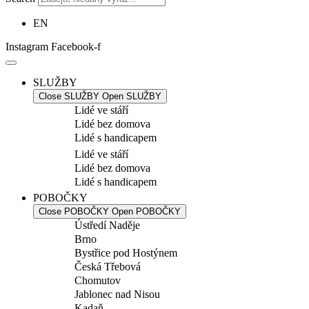
EN
Instagram
Facebook-f
SLUŽBY
Close SLUŽBY
Open SLUŽBY
Lidé ve stáří
Lidé bez domova
Lidé s handicapem
Lidé ve stáří
Lidé bez domova
Lidé s handicapem
POBOČKY
Close POBOČKY
Open POBOČKY
Ústředí Naděje
Brno
Bystřice pod Hostýnem
Česká Třebová
Chomutov
Jablonec nad Nisou
Kadaň