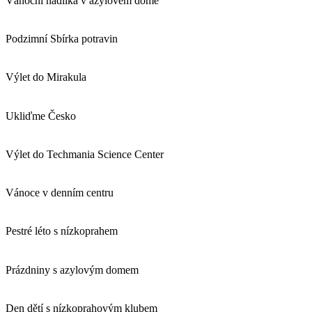
Vánoční nadílka v azylovém domě
Podzimní Sbírka potravin
Výlet do Mirakula
Ukliďme Česko
Výlet do Techmania Science Center
Vánoce v denním centru
Pestré léto s nízkoprahem
Prázdniny s azylovým domem
Den dětí s nízkoprahovým klubem