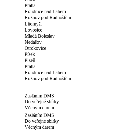
Praha
Roudnice nad Labem
Rožnov pod Radhoštěm
Litomyšl
Lovosice
Mladá Boleslav
Nedašov
Otrokovice
Písek
Plzeň
Praha
Roudnice nad Labem
Rožnov pod Radhoštěm
Zasláním DMS
Do veřejné sbírky
Věcným darem
Zasláním DMS
Do veřejné sbírky
Věcným darem