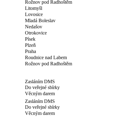
Rožnov pod Radhoštěm
Litomyšl
Lovosice
Mladá Boleslav
Nedašov
Otrokovice
Písek
Plzeň
Praha
Roudnice nad Labem
Rožnov pod Radhoštěm
Zasláním DMS
Do veřejné sbírky
Věcným darem
Zasláním DMS
Do veřejné sbírky
Věcným darem