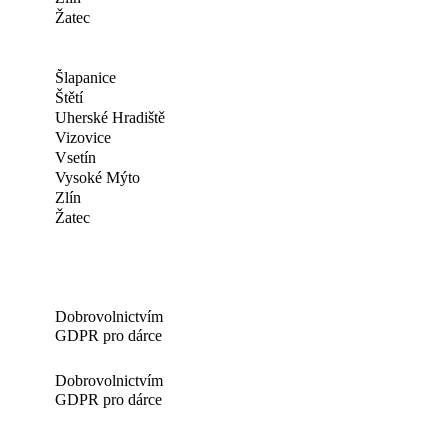
Žatec
Šlapanice
Štětí
Uherské Hradiště
Vizovice
Vsetín
Vysoké Mýto
Zlín
Žatec
Dobrovolnictvím
GDPR pro dárce
Dobrovolnictvím
GDPR pro dárce