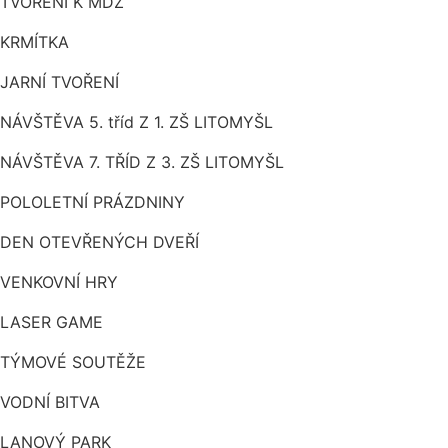
TVOŘENÍ K MDŽ
KRMÍTKA
JARNÍ TVOŘENÍ
NÁVŠTĚVA 5. tříd Z 1. ZŠ LITOMYŠL
NÁVŠTĚVA 7. TŘÍD Z 3. ZŠ LITOMYŠL
POLOLETNÍ PRÁZDNINY
DEN OTEVŘENÝCH DVEŘÍ
VENKOVNÍ HRY
LASER GAME
TÝMOVÉ SOUTĚŽE
VODNÍ BITVA
LANOVÝ PARK