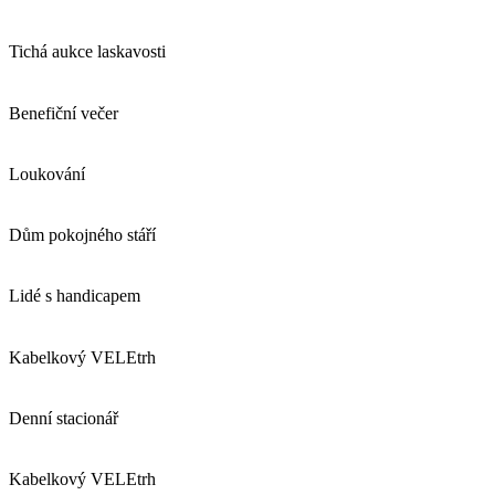
Tichá aukce laskavosti
Benefiční večer
Loukování
Dům pokojného stáří
Lidé s handicapem
Kabelkový VELEtrh
Denní stacionář
Kabelkový VELEtrh