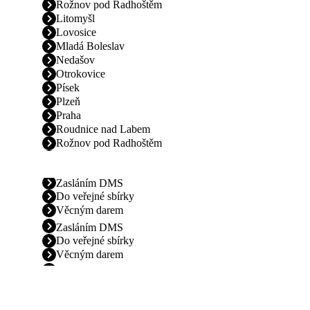
Rožnov pod Radhoštěm
Litomyšl
Lovosice
Mladá Boleslav
Nedašov
Otrokovice
Písek
Plzeň
Praha
Roudnice nad Labem
Rožnov pod Radhoštěm
Zasláním DMS
Do veřejné sbírky
Věcným darem
Zasláním DMS
Do veřejné sbírky
Věcným darem