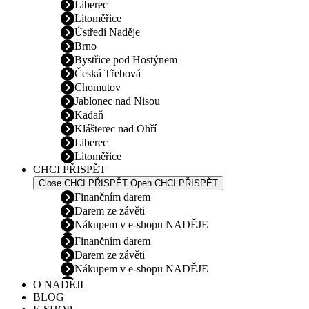
Liberec
Litoměřice
Ústředí Naděje
Brno
Bystřice pod Hostýnem
Česká Třebová
Chomutov
Jablonec nad Nisou
Kadaň
Klášterec nad Ohří
Liberec
Litoměřice
CHCI PŘISPĚT
Close CHCI PŘISPĚT
Open CHCI PŘISPĚT
Finančním darem
Darem ze závěti
Nákupem v e-shopu NADĚJE
Finančním darem
Darem ze závěti
Nákupem v e-shopu NADĚJE
O NADĚJI
BLOG