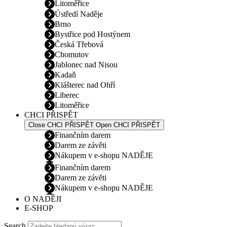
Litoměřice
Ústředí Naděje
Brno
Bystřice pod Hostýnem
Česká Třebová
Chomutov
Jablonec nad Nisou
Kadaň
Klášterec nad Ohří
Liberec
Litoměřice
CHCI PŘISPĚT
Close CHCI PŘISPĚT
Open CHCI PŘISPĚT
Finančním darem
Darem ze závěti
Nákupem v e-shopu NADĚJE
Finančním darem
Darem ze závěti
Nákupem v e-shopu NADĚJE
O NADĚJI
E-SHOP
Search