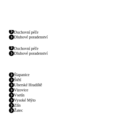
Duchovní péče
Dluhové poradenství
Duchovní péče
Dluhové poradenství
Šlapanice
Štětí
Uherské Hradiště
Vizovice
Vsetín
Vysoké Mýto
Zlín
Žatec