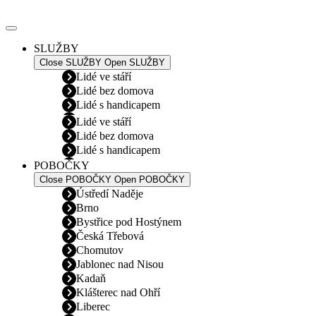
Přejít
k
obsahu
SLUŽBY
Close SLUŽBY
Open SLUŽBY
Lidé ve stáří
Lidé bez domova
Lidé s handicapem
Lidé ve stáří
Lidé bez domova
Lidé s handicapem
POBOČKY
Close POBOČKY
Open POBOČKY
Ústředí Naděje
Brno
Bystřice pod Hostýnem
Česká Třebová
Chomutov
Jablonec nad Nisou
Kadaň
Klášterec nad Ohří
Liberec