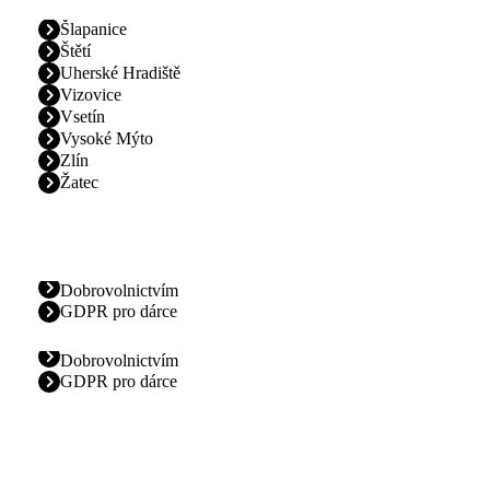
Šlapanice
Štětí
Uherské Hradiště
Vizovice
Vsetín
Vysoké Mýto
Zlín
Žatec
Dobrovolnictvím
GDPR pro dárce
Dobrovolnictvím
GDPR pro dárce