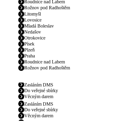
Roudnice nad Labem
Rožnov pod Radhoštěm
Litomyšl
Lovosice
Mladá Boleslav
Nedašov
Otrokovice
Písek
Plzeň
Praha
Roudnice nad Labem
Rožnov pod Radhoštěm
Zasláním DMS
Do veřejné sbírky
Věcným darem
Zasláním DMS
Do veřejné sbírky
Věcným darem