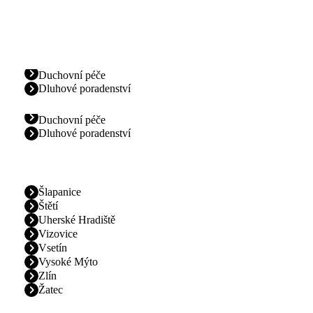
Duchovní péče
Dluhové poradenství
Duchovní péče
Dluhové poradenství
Šlapanice
Štětí
Uherské Hradiště
Vizovice
Vsetín
Vysoké Mýto
Zlín
Žatec