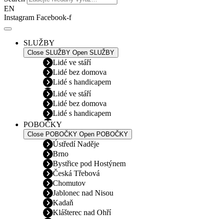
EN
Instagram
Facebook-f
SLUŽBY
Close SLUŽBY
Open SLUŽBY
Lidé ve stáří
Lidé bez domova
Lidé s handicapem
Lidé ve stáří
Lidé bez domova
Lidé s handicapem
POBOČKY
Close POBOČKY
Open POBOČKY
Ústředí Naděje
Brno
Bystřice pod Hostýnem
Česká Třebová
Chomutov
Jablonec nad Nisou
Kadaň
Klášterec nad Ohří