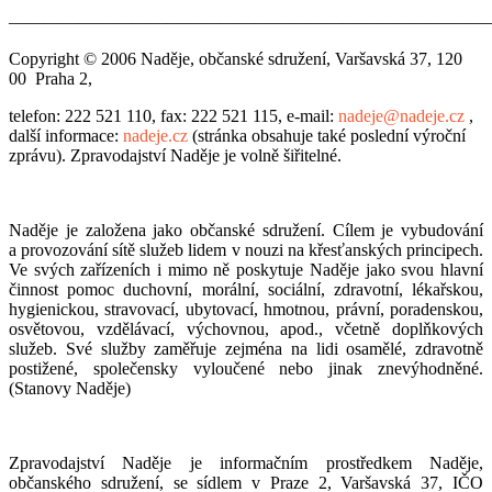
———————————————————————————
Copyright © 2006 Naděje, občanské sdružení, Varšavská 37, 120
00 Praha 2,
telefon: 222 521 110, fax: 222 521 115, e-mail:
nadeje@nadeje.cz
,
další informace:
nadeje.cz
(stránka obsahuje také poslední výroční
zprávu). Zpravodajství Naděje je volně šiřitelné.
Naděje je založena jako občanské sdružení. Cílem je vybudování
a provozování sítě služeb lidem v nouzi na křesťanských principech.
Ve svých zařízeních i mimo ně poskytuje Naděje jako svou hlavní
činnost pomoc duchovní, morální, sociální, zdravotní, lékařskou,
hygienickou, stravovací, ubytovací, hmotnou, právní, poradenskou,
osvětovou, vzdělávací, výchovnou, apod., včetně doplňkových
služeb. Své služby zaměřuje zejména na lidi osamělé, zdravotně
postižené, společensky vyloučené nebo jinak znevýhodněné.
(Stanovy Naděje)
Zpravodajství Naděje je informačním prostředkem Naděje,
občanského sdružení, se sídlem v Praze 2, Varšavská 37, IČO