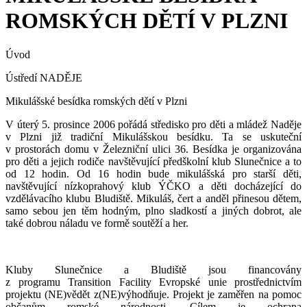
ROMSKÝCH DĚTÍ V PLZNI
Úvod
Ústředí NADĚJE
Mikulášské besídka romských dětí v Plzni
V úterý 5. prosince 2006 pořádá středisko pro děti a mládež Naděje
v Plzni již tradiční Mikulášskou besídku. Ta se uskuteční
v prostorách domu v Železniční ulici 36. Besídka je organizována
pro děti a jejich rodiče navštěvující předškolní klub Slunečnice a to
od 12 hodin. Od 16 hodin bude mikulášská pro starší děti,
navštěvující nízkoprahový klub ÝČKO a děti docházející do
vzdělávacího klubu Bludiště. Mikuláš, čert a anděl přinesou dětem,
samo sebou jen těm hodným, plno sladkostí a jiných dobrot, ale
také dobrou náladu ve formě soutěží a her.
Kluby Slunečnice a Bludiště jsou financovány
z programu Transition Facility Evropské unie prostřednictvím
projektu (NE)vědět z(NE)výhodňuje. Projekt je zaměřen na pomoc
občanům romské národnosti. Cílem je ochrana