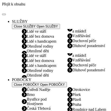
Přejít k obsahu
SLUŽBY
Close SLUŽBY
Open SLUŽBY
a mládež
Lidé ve stáří
Vzdělávání
Lidé bez domova
Duchovní péče
Lidé s handicapem
Dluhové poradenství
Ohrožené rodiny
Ohrožené děti
a mládež
Lidé ve stáří
Vzdělávání
Lidé bez domova
Duchovní péče
Lidé s handicapem
Dluhové poradenství
Ohrožené rodiny
Ohrožené děti
POBOČKY
Close POBOČKY
Open POBOČKY
Ústředí Naděje
Otrokovice
Brno
Písek
Bystřice pod
Plzeň
Hostýnem
Praha
Česká Třebová
Roudnice nad Labem