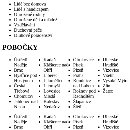
Lidé bez domova
Lidé s handicapem
Ohrožené rodiny
Ohrožené děti a mládež
Vzdělávání
Duchovní péče
Dluhové poradenství
POBOČKY
Ústředí
Kadaň
Otrokovice
Uherské
Naděje
Klášterec nad
Písek
Hradiště
Brno
Ohří
Plzeň
Vizovice
Bystřice pod
Liberec
Praha
Vsetín
Hostýnem
Litoměřice
Roudnice
Vysoké Mýto
Česká
Litomyšl
nad Labem
Zlín
Třebová
Lovosice
Rožnov pod
Žatec
Chomutov
Mladá
Radhoštěm
Jablonec nad
Boleslav
Šlapanice
Nisou
Nedašov
Štětí
Ústředí
Kadaň
Otrokovice
Uherské
Naděje
Klášterec nad
Písek
Hradiště
Brno
Ohří
Plzeň
Vizovice