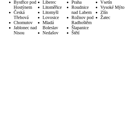
Bystřice pod
Liberec
Praha
Vsetín
Hostýnem
Litoměřice
Roudnice
Vysoké Mýto
Česká
Litomyšl
nad Labem
Zlín
Třebová
Lovosice
Rožnov pod
Žatec
Chomutov
Mladá
Radhoštěm
Jablonec nad
Boleslav
Šlapanice
Nisou
Nedašov
Štětí