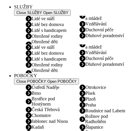
SLUŽBY
Close SLUŽBY
Open SLUŽBY
a mládež
Lidé ve stáří
Vzdělávání
Lidé bez domova
Duchovní péče
Lidé s handicapem
Dluhové poradenství
Ohrožené rodiny
Ohrožené děti
a mládež
Lidé ve stáří
Vzdělávání
Lidé bez domova
Duchovní péče
Lidé s handicapem
Dluhové poradenství
Ohrožené rodiny
Ohrožené děti
POBOČKY
Close POBOČKY
Open POBOČKY
Ústředí Naděje
Otrokovice
Brno
Písek
Bystřice pod
Plzeň
Hostýnem
Praha
Česká Třebová
Roudnice nad Labem
Chomutov
Rožnov pod
Jablonec nad Nisou
Radhoštěm
Kadaň
Šlapanice