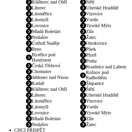
Klášterec nad Ohří
Štětí
Liberec
Uherské Hradiště
Litoměřice
Vizovice
Litomyšl
Vsetín
Lovosice
Vysoké Mýto
Mladá Boleslav
Zlín
Nedašov
Žatec
Ústředí Naděje
Otrokovice
Brno
Písek
Bystřice pod
Plzeň
Hostýnem
Praha
Česká Třebová
Roudnice nad Labem
Chomutov
Rožnov pod
Jablonec nad Nisou
Radhoštěm
Kadaň
Šlapanice
Klášterec nad Ohří
Štětí
Liberec
Uherské Hradiště
Litoměřice
Vizovice
Litomyšl
Vsetín
Lovosice
Vysoké Mýto
Mladá Boleslav
Zlín
Nedašov
Žatec
CHCI PŘISPĚT