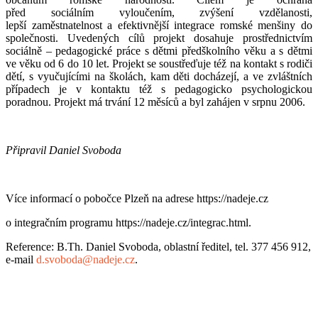
před sociálním vyloučením, zvýšení vzdělanosti,
lepší zaměstnatelnost a efektivnější integrace romské menšiny do
společnosti. Uvedených cílů projekt dosahuje prostřednictvím
sociálně – pedagogické práce s dětmi předškolního věku a s dětmi
ve věku od 6 do 10 let. Projekt se soustřeďuje též na kontakt s rodiči
dětí, s vyučujícími na školách, kam děti docházejí, a ve zvláštních
případech je v kontaktu též s pedagogicko psychologickou
poradnou. Projekt má trvání 12 měsíců a byl zahájen v srpnu 2006.
Připravil Daniel Svoboda
Více informací o pobočce Plzeň na adrese https://nadeje.cz
o integračním programu https://nadeje.cz/integrac.html.
Reference: B.Th. Daniel Svoboda, oblastní ředitel, tel. 377 456 912,
e-mail
d.svoboda@nadeje.cz
.