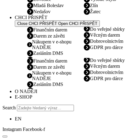
Mladá Boleslav
Zlín
Nedašov
Žatec
CHCI PŘISPĚT
Close CHCI PŘISPĚT
Open CHCI PŘISPĚT
Do veřejné sbírky
Finančním darem
Věcným darem
Darem ze závěti
Dobrovolnictvím
Nákupem v e-shopu
NADĚJE
GDPR pro dárce
Zasláním DMS
Do veřejné sbírky
Finančním darem
Věcným darem
Darem ze závěti
Dobrovolnictvím
Nákupem v e-shopu
NADĚJE
GDPR pro dárce
Zasláním DMS
O NADĚJI
E-SHOP
Search
EN
Instagram
Facebook-f