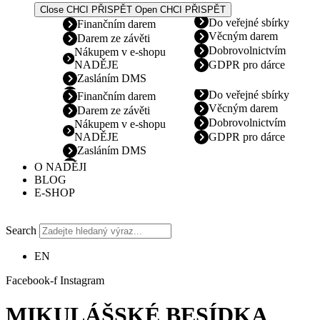
Close CHCI PŘISPĚT
Open CHCI PŘISPĚT
Do veřejné sbírky
Finančním darem
Věcným darem
Darem ze závěti
Dobrovolnictvím
Nákupem v e-shopu
NADĚJE
GDPR pro dárce
Zasláním DMS
Do veřejné sbírky
Finančním darem
Věcným darem
Darem ze závěti
Dobrovolnictvím
Nákupem v e-shopu
NADĚJE
GDPR pro dárce
Zasláním DMS
O NADĚJI
BLOG
E-SHOP
Search
EN
Facebook-f
Instagram
MIKULÁŠSKÉ BESÍDKA