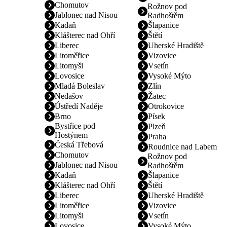
Chomutov
Rožnov pod
Jablonec nad Nisou
Radhoštěm
Kadaň
Šlapanice
Klášterec nad Ohří
Štětí
Liberec
Uherské Hradiště
Litoměřice
Vizovice
Litomyšl
Vsetín
Lovosice
Vysoké Mýto
Mladá Boleslav
Zlín
Nedašov
Žatec
Ústředí Naděje
Otrokovice
Brno
Písek
Bystřice pod
Plzeň
Hostýnem
Praha
Česká Třebová
Roudnice nad Labem
Chomutov
Rožnov pod
Jablonec nad Nisou
Radhoštěm
Kadaň
Šlapanice
Klášterec nad Ohří
Štětí
Liberec
Uherské Hradiště
Litoměřice
Vizovice
Litomyšl
Vsetín
Lovosice
Vysoké Mýto