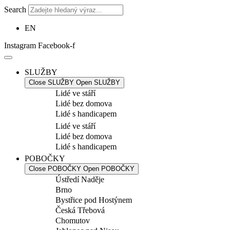
Search
EN
Instagram
Facebook-f
SLUŽBY
Close SLUŽBY
Open SLUŽBY
Lidé ve stáří
Lidé bez domova
Lidé s handicapem
Lidé ve stáří
Lidé bez domova
Lidé s handicapem
POBOČKY
Close POBOČKY
Open POBOČKY
Ústředí Naděje
Brno
Bystřice pod Hostýnem
Česká Třebová
Chomutov