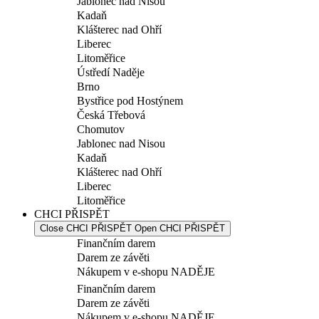
Jablonec nad Nisou
Kadaň
Klášterec nad Ohří
Liberec
Litoměřice
Ústředí Naděje
Brno
Bystřice pod Hostýnem
Česká Třebová
Chomutov
Jablonec nad Nisou
Kadaň
Klášterec nad Ohří
Liberec
Litoměřice
CHCI PŘISPĚT
Close CHCI PŘISPĚT
Open CHCI PŘISPĚT
Finančním darem
Darem ze závěti
Nákupem v e-shopu NADĚJE
Finančním darem
Darem ze závěti
Nákupem v e-shopu NADĚJE