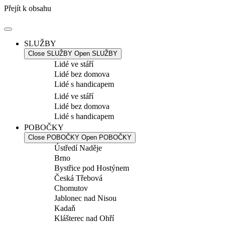
Přejít k obsahu
SLUŽBY
Close SLUŽBY
Open SLUŽBY
Lidé ve stáří
Lidé bez domova
Lidé s handicapem
Lidé ve stáří
Lidé bez domova
Lidé s handicapem
POBOČKY
Close POBOČKY
Open POBOČKY
Ústředí Naděje
Brno
Bystřice pod Hostýnem
Česká Třebová
Chomutov
Jablonec nad Nisou
Kadaň
Klášterec nad Ohří