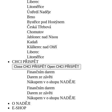
Liberec
Litoměřice
Ústředí Naděje
Brno
Bystřice pod Hostýnem
Česká Třebová
Chomutov
Jablonec nad Nisou
Kadaň
Klášterec nad Ohří
Liberec
Litoměřice
CHCI PŘISPĚT
Close CHCI PŘISPĚT
Open CHCI PŘISPĚT
Finančním darem
Darem ze závěti
Nákupem v e-shopu NADĚJE
Finančním darem
Darem ze závěti
Nákupem v e-shopu NADĚJE
O NADĚJI
E-SHOP