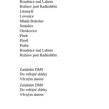
Roudnice nad Labem
Rožnov pod Radhoštěm
Litomyšl
Lovosice
Mladá Boleslav
Nedašov
Otrokovice
Písek
Plzeň
Praha
Roudnice nad Labem
Rožnov pod Radhoštěm
Zasláním DMS
Do veřejné sbírky
Věcným darem
Zasláním DMS
Do veřejné sbírky
Věcným darem