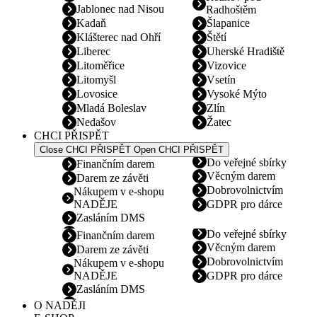
Jablonec nad Nisou
Radhoštěm
Kadaň
Šlapanice
Klášterec nad Ohří
Štětí
Liberec
Uherské Hradiště
Litoměřice
Vizovice
Litomyšl
Vsetín
Lovosice
Vysoké Mýto
Mladá Boleslav
Zlín
Nedašov
Žatec
CHCI PŘISPĚT
Close CHCI PŘISPĚT
Open CHCI PŘISPĚT
Do veřejné sbírky
Finančním darem
Věcným darem
Darem ze závěti
Dobrovolnictvím
Nákupem v e-shopu
NADĚJE
GDPR pro dárce
Zasláním DMS
Do veřejné sbírky
Finančním darem
Věcným darem
Darem ze závěti
Dobrovolnictvím
Nákupem v e-shopu
NADĚJE
GDPR pro dárce
Zasláním DMS
O NADĚJI