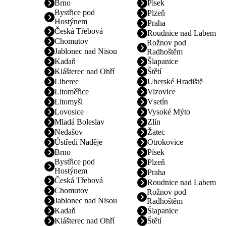
Brno
Písek
Bystřice pod
Plzeň
Hostýnem
Praha
Česká Třebová
Roudnice nad Labem
Chomutov
Rožnov pod
Jablonec nad Nisou
Radhoštěm
Kadaň
Šlapanice
Klášterec nad Ohří
Štětí
Liberec
Uherské Hradiště
Litoměřice
Vizovice
Litomyšl
Vsetín
Lovosice
Vysoké Mýto
Mladá Boleslav
Zlín
Nedašov
Žatec
Ústředí Naděje
Otrokovice
Brno
Písek
Bystřice pod
Plzeň
Hostýnem
Praha
Česká Třebová
Roudnice nad Labem
Chomutov
Rožnov pod
Jablonec nad Nisou
Radhoštěm
Kadaň
Šlapanice
Klášterec nad Ohří
Štětí