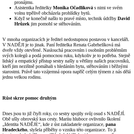
pronájmu.
Asistentka ředitelky
Monika Očadlíková
s nimi ve svém
volnu trpělivě obcházela prohlídky bytů.
Když se konečně našlo to pravé místo, technik údržby
David
Hrůzek
jim pomohl se stěhováním.
V mnoha organizacích je ředitel nedostupnou postavou v kanceláři.
V NADĚJI je to jinak. Paní ředitelka Renata Gabrhelíková má
dveře vždy otevřené. Naslouchá pracovním i osobním problémům
svých kolegů a podá pomocnou ruku, kdykoliv je to potřeba. Stejně
lidský a empatický přístup sestry našly u většiny našich pracovníků,
kteří jim nezištně pomáhali s hledáním bytu, stěhováním i běžnými
starostmi. Právě tato vzájemná opora napříč celým týmem z nás dělá
jednu velkou rodinu.
Růst skrze pomoc druhým
Dnes jsou to již čtyři roky, co sestry spojily svůj osud s NADĚJÍ.
Obě ušly obrovský kus cesty. Mariiu hluboce ovlivnilo školení
„Identita NADĚJE“, kde z úst zakladatele organizace,
pana
Hradeckého
, slyšela příběhy o vzniku této organizace. To ji