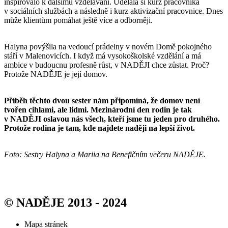
inspirovalo k dalšímu vzdělávání. Udělala si kurz pracovníka
v sociálních službách a následně i kurz aktivizační pracovnice. Dnes
může klientům pomáhat ještě více a odborněji.
Halyna povýšila na vedoucí prádelny v novém Domě pokojného
stáří v Malenovicích. I když má vysokoškolské vzdělání a má
ambice v budoucnu profesně růst, v NADĚJI chce zůstat. Proč?
Protože NADĚJE je její domov.
Příběh těchto dvou sester nám připomíná, že domov není
tvořen cihlami, ale lidmi. Mezinárodní den rodin je tak
v NADĚJI oslavou nás všech, kteří jsme tu jeden pro druhého.
Protože rodina je tam, kde najdete naději na lepší život.
Foto: Sestry Halyna a Mariia na Benefičním večeru NADĚJE.
© NADĚJE 2013 - 2024
Mapa stránek