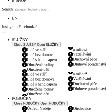
E-SHOP
Search
EN
Instagram
Facebook-f
SLUŽBY
Close SLUŽBY
Open SLUŽBY
a mládež
Lidé ve stáří
Vzdělávání
Lidé bez domova
Duchovní péče
Lidé s handicapem
Dluhové poradenství
Ohrožené rodiny
Ohrožené děti
a mládež
Lidé ve stáří
Vzdělávání
Lidé bez domova
Duchovní péče
Lidé s handicapem
Dluhové poradenství
Ohrožené rodiny
Ohrožené děti
POBOČKY
Close POBOČKY
Open POBOČKY
Ústředí Naděje
Otrokovice