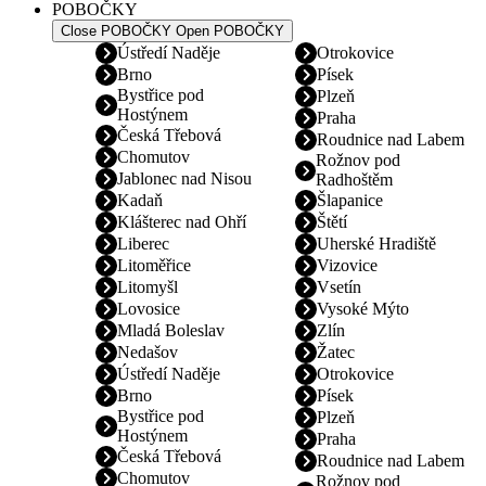
POBOČKY
Close POBOČKY
Open POBOČKY
Ústředí Naděje
Otrokovice
Brno
Písek
Bystřice pod
Plzeň
Hostýnem
Praha
Česká Třebová
Roudnice nad Labem
Chomutov
Rožnov pod
Jablonec nad Nisou
Radhoštěm
Kadaň
Šlapanice
Klášterec nad Ohří
Štětí
Liberec
Uherské Hradiště
Litoměřice
Vizovice
Litomyšl
Vsetín
Lovosice
Vysoké Mýto
Mladá Boleslav
Zlín
Nedašov
Žatec
Ústředí Naděje
Otrokovice
Brno
Písek
Bystřice pod
Plzeň
Hostýnem
Praha
Česká Třebová
Roudnice nad Labem
Chomutov
Rožnov pod