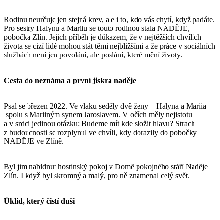
Rodinu neurčuje jen stejná krev, ale i to, kdo vás chytí, když padáte.
Pro sestry Halynu a Mariiu se touto rodinou stala NADĚJE,
pobočka Zlín. Jejich příběh je důkazem, že v nejtěžších chvílích
života se cizí lidé mohou stát těmi nejbližšími a že práce v sociálních
službách není jen povolání, ale poslání, které mění životy.
Cesta do neznáma a první jiskra naděje
Psal se březen 2022. Ve vlaku seděly dvě ženy – Halyna a Mariia –
spolu s Mariiným synem Jaroslavem. V očích měly nejistotu
a v srdci jedinou otázku: Budeme mít kde složit hlavu? Strach
z budoucnosti se rozplynul ve chvíli, kdy dorazily do pobočky
NADĚJE ve Zlíně.
Byl jim nabídnut hostinský pokoj v Domě pokojného stáří Naděje
Zlín. I když byl skromný a malý, pro ně znamenal celý svět.
Úklid, který čistí duši