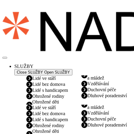
Přejít
k
obsahu
SLUŽBY
Close SLUŽBY
Open SLUŽBY
a mládež
Lidé ve stáří
Vzdělávání
Lidé bez domova
Duchovní péče
Lidé s handicapem
Dluhové poradenství
Ohrožené rodiny
Ohrožené děti
a mládež
Lidé ve stáří
Vzdělávání
Lidé bez domova
Duchovní péče
Lidé s handicapem
Dluhové poradenství
Ohrožené rodiny
Ohrožené děti