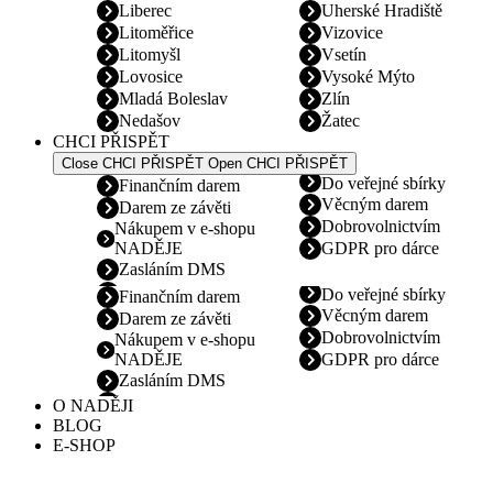
Liberec
Uherské Hradiště
Litoměřice
Vizovice
Litomyšl
Vsetín
Lovosice
Vysoké Mýto
Mladá Boleslav
Zlín
Nedašov
Žatec
CHCI PŘISPĚT
Close CHCI PŘISPĚT
Open CHCI PŘISPĚT
Do veřejné sbírky
Finančním darem
Věcným darem
Darem ze závěti
Dobrovolnictvím
Nákupem v e-shopu
NADĚJE
GDPR pro dárce
Zasláním DMS
Do veřejné sbírky
Finančním darem
Věcným darem
Darem ze závěti
Dobrovolnictvím
Nákupem v e-shopu
NADĚJE
GDPR pro dárce
Zasláním DMS
O NADĚJI
BLOG
E-SHOP