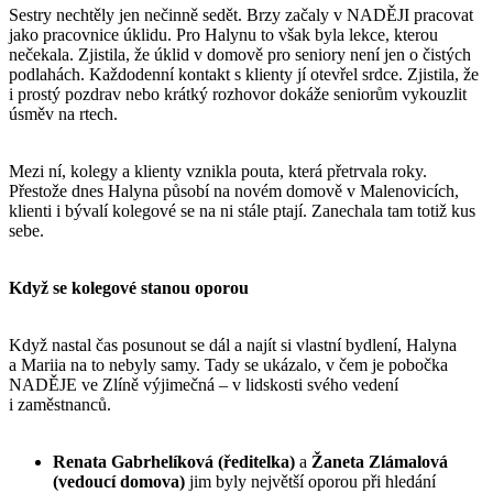
Sestry nechtěly jen nečinně sedět. Brzy začaly v NADĚJI pracovat
jako pracovnice úklidu. Pro Halynu to však byla lekce, kterou
nečekala. Zjistila, že úklid v domově pro seniory není jen o čistých
podlahách. Každodenní kontakt s klienty jí otevřel srdce. Zjistila, že
i prostý pozdrav nebo krátký rozhovor dokáže seniorům vykouzlit
úsměv na rtech.
Mezi ní, kolegy a klienty vznikla pouta, která přetrvala roky.
Přestože dnes Halyna působí na novém domově v Malenovicích,
klienti i bývalí kolegové se na ni stále ptají. Zanechala tam totiž kus
sebe.
Když se kolegové stanou oporou
Když nastal čas posunout se dál a najít si vlastní bydlení, Halyna
a Mariia na to nebyly samy. Tady se ukázalo, v čem je pobočka
NADĚJE ve Zlíně výjimečná – v lidskosti svého vedení
i zaměstnanců.
Renata Gabrhelíková (ředitelka)
a
Žaneta Zlámalová
(vedoucí domova)
jim byly největší oporou při hledání