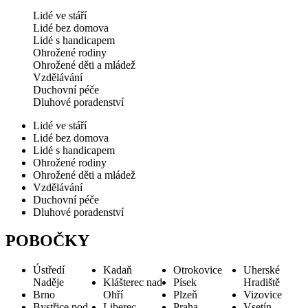
Lidé ve stáří
Lidé bez domova
Lidé s handicapem
Ohrožené rodiny
Ohrožené děti a mládež
Vzdělávání
Duchovní péče
Dluhové poradenství
Lidé ve stáří
Lidé bez domova
Lidé s handicapem
Ohrožené rodiny
Ohrožené děti a mládež
Vzdělávání
Duchovní péče
Dluhové poradenství
POBOČKY
Ústředí
Kadaň
Otrokovice
Uherské
Naděje
Klášterec nad
Písek
Hradiště
Brno
Ohří
Plzeň
Vizovice
Bystřice pod
Liberec
Praha
Vsetín