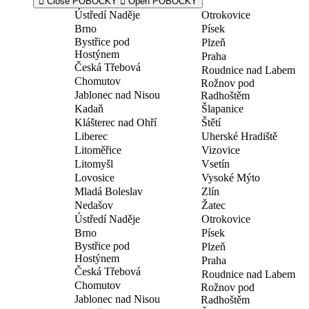
Close POBOČKY
Open POBOČKY
Ústředí Naděje
Otrokovice
Brno
Písek
Bystřice pod
Plzeň
Hostýnem
Praha
Česká Třebová
Roudnice nad Labem
Chomutov
Rožnov pod
Jablonec nad Nisou
Radhoštěm
Kadaň
Šlapanice
Klášterec nad Ohří
Štětí
Liberec
Uherské Hradiště
Litoměřice
Vizovice
Litomyšl
Vsetín
Lovosice
Vysoké Mýto
Mladá Boleslav
Zlín
Nedašov
Žatec
Ústředí Naděje
Otrokovice
Brno
Písek
Bystřice pod
Plzeň
Hostýnem
Praha
Česká Třebová
Roudnice nad Labem
Chomutov
Rožnov pod
Jablonec nad Nisou
Radhoštěm