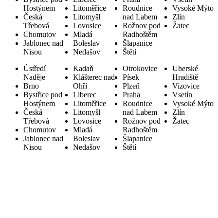
Hostýnem
Litoměřice
Roudnice
Vysoké Mýto
Česká
Litomyšl
nad Labem
Zlín
Třebová
Lovosice
Rožnov pod
Žatec
Chomutov
Mladá
Radhoštěm
Jablonec nad
Boleslav
Šlapanice
Nisou
Nedašov
Štětí
Ústředí
Kadaň
Otrokovice
Uherské
Naděje
Klášterec nad
Písek
Hradiště
Brno
Ohří
Plzeň
Vizovice
Bystřice pod
Liberec
Praha
Vsetín
Hostýnem
Litoměřice
Roudnice
Vysoké Mýto
Česká
Litomyšl
nad Labem
Zlín
Třebová
Lovosice
Rožnov pod
Žatec
Chomutov
Mladá
Radhoštěm
Jablonec nad
Boleslav
Šlapanice
Nisou
Nedašov
Štětí