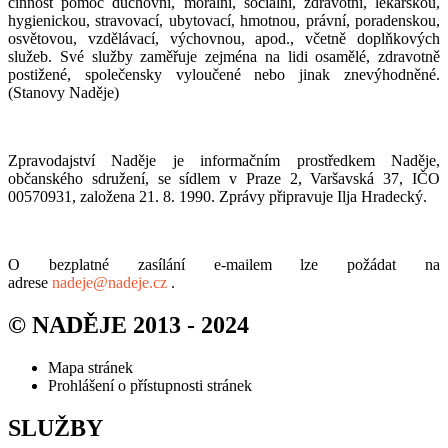
činnost pomoc duchovní, morální, sociální, zdravotní, lékařskou,
hygienickou, stravovací, ubytovací, hmotnou, právní, poradenskou,
osvětovou, vzdělávací, výchovnou, apod., včetně doplňkových
služeb. Své služby zaměřuje zejména na lidi osamělé, zdravotně
postižené, společensky vyloučené nebo jinak znevýhodněné.
(Stanovy Naděje)
Zpravodajství Naděje je informačním prostředkem Naděje,
občanského sdružení, se sídlem v Praze 2, Varšavská 37, IČO
00570931, založena 21. 8. 1990. Zprávy připravuje Ilja Hradecký.
O bezplatné zasílání e-mailem lze požádat na
adrese
nadeje@nadeje.cz
.
© NADĚJE 2013 - 2024
Mapa stránek
Prohlášení o přístupnosti stránek
SLUŽBY