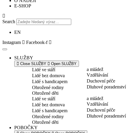
O NADĚJI
E-SHOP
Search
EN
Instagram
Facebook-f
SLUŽBY
Close SLUŽBY
Open SLUŽBY
a mládež
Lidé ve stáří
Vzdělávání
Lidé bez domova
Duchovní péče
Lidé s handicapem
Dluhové poradenství
Ohrožené rodiny
Ohrožené děti
a mládež
Lidé ve stáří
Vzdělávání
Lidé bez domova
Duchovní péče
Lidé s handicapem
Dluhové poradenství
Ohrožené rodiny
Ohrožené děti
POBOČKY