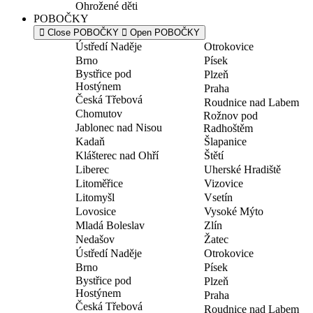
Ohrožené děti
POBOČKY
Close POBOČKY
Open POBOČKY
Ústředí Naděje
Otrokovice
Brno
Písek
Bystřice pod
Plzeň
Hostýnem
Praha
Česká Třebová
Roudnice nad Labem
Chomutov
Rožnov pod
Jablonec nad Nisou
Radhoštěm
Kadaň
Šlapanice
Klášterec nad Ohří
Štětí
Liberec
Uherské Hradiště
Litoměřice
Vizovice
Litomyšl
Vsetín
Lovosice
Vysoké Mýto
Mladá Boleslav
Zlín
Nedašov
Žatec
Ústředí Naděje
Otrokovice
Brno
Písek
Bystřice pod
Plzeň
Hostýnem
Praha
Česká Třebová
Roudnice nad Labem