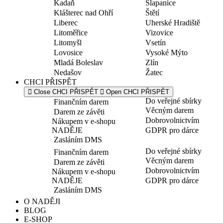
Kadaň
Šlapanice
Klášterec nad Ohří
Štětí
Liberec
Uherské Hradiště
Litoměřice
Vizovice
Litomyšl
Vsetín
Lovosice
Vysoké Mýto
Mladá Boleslav
Zlín
Nedašov
Žatec
CHCI PŘISPĚT
Close CHCI PŘISPĚT
Open CHCI PŘISPĚT
Do veřejné sbírky
Finančním darem
Věcným darem
Darem ze závěti
Dobrovolnictvím
Nákupem v e-shopu
NADĚJE
GDPR pro dárce
Zasláním DMS
Do veřejné sbírky
Finančním darem
Věcným darem
Darem ze závěti
Dobrovolnictvím
Nákupem v e-shopu
NADĚJE
GDPR pro dárce
Zasláním DMS
O NADĚJI
BLOG
E-SHOP