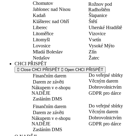
Chomutov
Rožnov pod
Jablonec nad Nisou
Radhoštěm
Kadaň
Šlapanice
Klášterec nad Ohří
Štětí
Liberec
Uherské Hradiště
Litoměřice
Vizovice
Litomyšl
Vsetín
Lovosice
Vysoké Mýto
Mladá Boleslav
Zlín
Nedašov
Žatec
CHCI PŘISPĚT
Close CHCI PŘISPĚT
Open CHCI PŘISPĚT
Do veřejné sbírky
Finančním darem
Věcným darem
Darem ze závěti
Dobrovolnictvím
Nákupem v e-shopu
NADĚJE
GDPR pro dárce
Zasláním DMS
Do veřejné sbírky
Finančním darem
Věcným darem
Darem ze závěti
Dobrovolnictvím
Nákupem v e-shopu
NADĚJE
GDPR pro dárce
Zasláním DMS