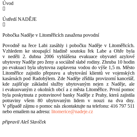
Úvod
Ústředí NADĚJE
Pobočka Naděje v Litoměřicích zasažena povodní
Povodně na řece Labi zasáhly i pobočku Naděje v Litoměřicích.
Vzhledem ke stoupající hladině soutoku řek Labe a Ohře byla
v neděli 2. dubna 2006 vyhlášena evakuace obyvatel azylové
ubytovny Naděje pro ženy a sociálně slabé rodiny. Zhruba 10 hodin
po evakuaci byla ubytovna zaplavena vodou do výše 1,5 m. Město
Litoměřice zajistilo přepravu a ubytování klientů ve vojenských
kasárnách pod Radobýlem. Zde Naděje zřídila provizorní kancelář,
kde zajišťuje základní služby ubytovaným nejen z Naděje, ale
i evakuovaným z okolních obcí a z města Litoměřice. První pomoc
byla poskytnuta z potravinové banky Naděje z Prahy, která zajistila
potraviny všem 80 ubytovaným lidem v nouzi na dva dny.
V případě zájmu o pomoc nás zkontaktujte na telefonu: 416 797 511
nebo emailem na adresu:
litomerice@nadeje.cz
připravil Aleš Slavíček