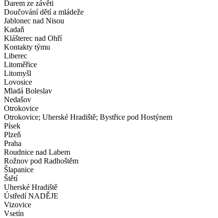
Darem ze závěti
Doučování dětí a mládeže
Jablonec nad Nisou
Kadaň
Klášterec nad Ohří
Kontakty týmu
Liberec
Litoměřice
Litomyšl
Lovosice
Mladá Boleslav
Nedašov
Otrokovice
Otrokovice; Uherské Hradiště; Bystřice pod Hostýnem
Písek
Plzeň
Praha
Roudnice nad Labem
Rožnov pod Radhoštěm
Šlapanice
Štětí
Uherské Hradiště
Ústředí NADĚJE
Vizovice
Vsetín