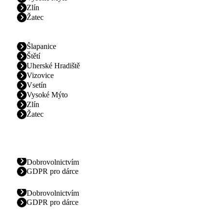
Zlín
Žatec
Šlapanice
Štětí
Uherské Hradiště
Vizovice
Vsetín
Vysoké Mýto
Zlín
Žatec
Dobrovolnictvím
GDPR pro dárce
Dobrovolnictvím
GDPR pro dárce