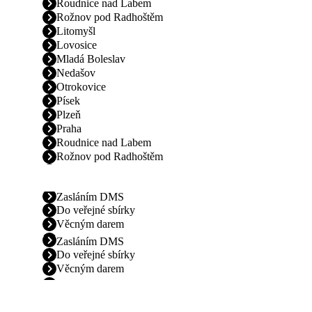
Roudnice nad Labem
Rožnov pod Radhoštěm
Litomyšl
Lovosice
Mladá Boleslav
Nedašov
Otrokovice
Písek
Plzeň
Praha
Roudnice nad Labem
Rožnov pod Radhoštěm
Zasláním DMS
Do veřejné sbírky
Věcným darem
Zasláním DMS
Do veřejné sbírky
Věcným darem