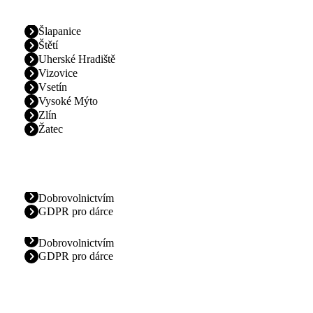
Šlapanice
Štětí
Uherské Hradiště
Vizovice
Vsetín
Vysoké Mýto
Zlín
Žatec
Dobrovolnictvím
GDPR pro dárce
Dobrovolnictvím
GDPR pro dárce