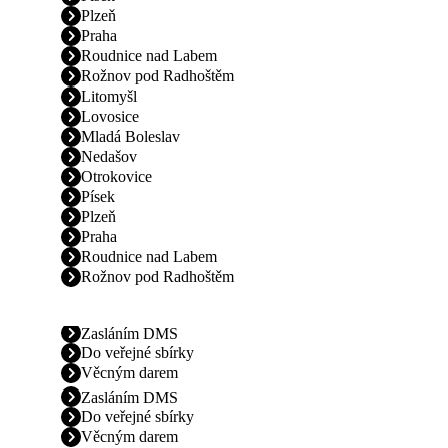
Plzeň
Praha
Roudnice nad Labem
Rožnov pod Radhoštěm
Litomyšl
Lovosice
Mladá Boleslav
Nedašov
Otrokovice
Písek
Plzeň
Praha
Roudnice nad Labem
Rožnov pod Radhoštěm
Zasláním DMS
Do veřejné sbírky
Věcným darem
Zasláním DMS
Do veřejné sbírky
Věcným darem