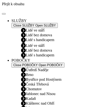
Přejít k obsahu
SLUŽBY
Close SLUŽBY
Open SLUŽBY
Lidé ve stáří
Lidé bez domova
Lidé s handicapem
Lidé ve stáří
Lidé bez domova
Lidé s handicapem
POBOČKY
Close POBOČKY
Open POBOČKY
Ústředí Naděje
Brno
Bystřice pod Hostýnem
Česká Třebová
Chomutov
Jablonec nad Nisou
Kadaň
Klášterec nad Ohří