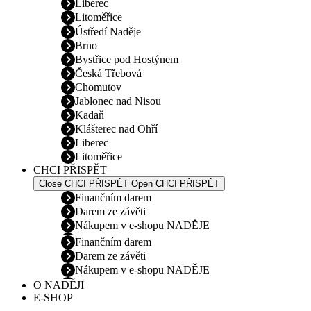
Liberec
Litoměřice
Ústředí Naděje
Brno
Bystřice pod Hostýnem
Česká Třebová
Chomutov
Jablonec nad Nisou
Kadaň
Klášterec nad Ohří
Liberec
Litoměřice
CHCI PŘISPĚT
Close CHCI PŘISPĚT
Open CHCI PŘISPĚT
Finančním darem
Darem ze závěti
Nákupem v e-shopu NADĚJE
Finančním darem
Darem ze závěti
Nákupem v e-shopu NADĚJE
O NADĚJI
E-SHOP