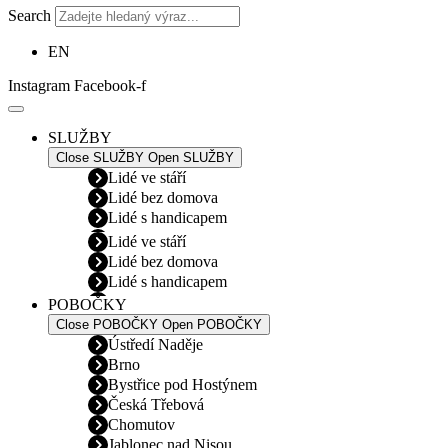
Search
EN
Instagram
Facebook-f
SLUŽBY
Close SLUŽBY
Open SLUŽBY
Lidé ve stáří
Lidé bez domova
Lidé s handicapem
Lidé ve stáří
Lidé bez domova
Lidé s handicapem
POBOČKY
Close POBOČKY
Open POBOČKY
Ústředí Naděje
Brno
Bystřice pod Hostýnem
Česká Třebová
Chomutov
Jablonec nad Nisou