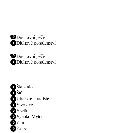
Duchovní péče
Dluhové poradenství
Duchovní péče
Dluhové poradenství
Šlapanice
Štětí
Uherské Hradiště
Vizovice
Vsetín
Vysoké Mýto
Zlín
Žatec