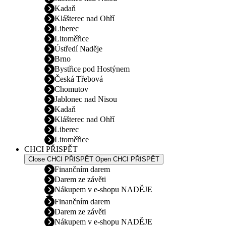
Kadaň
Klášterec nad Ohří
Liberec
Litoměřice
Ústředí Naděje
Brno
Bystřice pod Hostýnem
Česká Třebová
Chomutov
Jablonec nad Nisou
Kadaň
Klášterec nad Ohří
Liberec
Litoměřice
CHCI PŘISPĚT
Close CHCI PŘISPĚT
Open CHCI PŘISPĚT
Finančním darem
Darem ze závěti
Nákupem v e-shopu NADĚJE
Finančním darem
Darem ze závěti
Nákupem v e-shopu NADĚJE