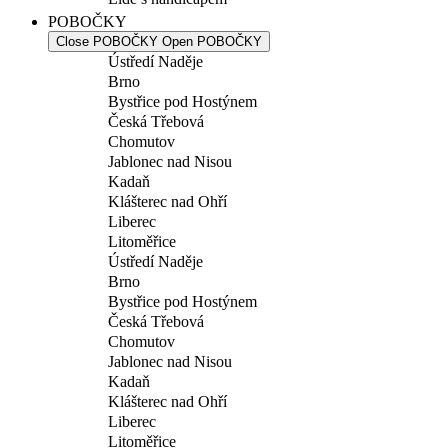
POBOČKY
Close POBOČKY
Open POBOČKY
Ústředí Naděje
Brno
Bystřice pod Hostýnem
Česká Třebová
Chomutov
Jablonec nad Nisou
Kadaň
Klášterec nad Ohří
Liberec
Litoměřice
Ústředí Naděje
Brno
Bystřice pod Hostýnem
Česká Třebová
Chomutov
Jablonec nad Nisou
Kadaň
Klášterec nad Ohří
Liberec
Litoměřice