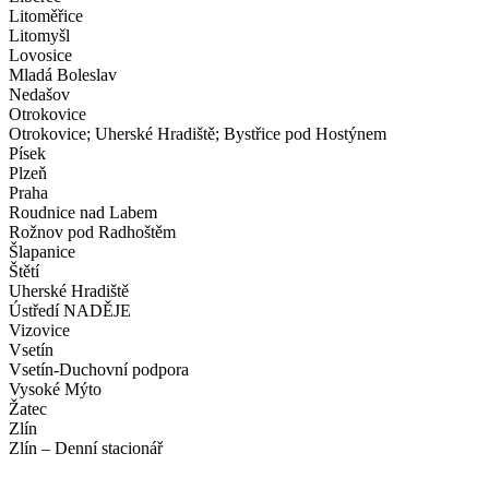
Litoměřice
Litomyšl
Lovosice
Mladá Boleslav
Nedašov
Otrokovice
Otrokovice; Uherské Hradiště; Bystřice pod Hostýnem
Písek
Plzeň
Praha
Roudnice nad Labem
Rožnov pod Radhoštěm
Šlapanice
Štětí
Uherské Hradiště
Ústředí NADĚJE
Vizovice
Vsetín
Vsetín-Duchovní podpora
Vysoké Mýto
Žatec
Zlín
Zlín – Denní stacionář