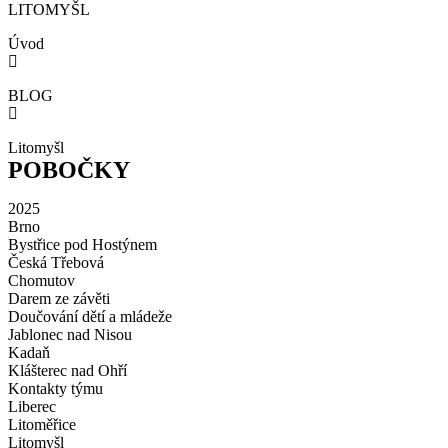
LITOMYŠL
Úvod
BLOG
Litomyšl
POBOČKY
2025
Brno
Bystřice pod Hostýnem
Česká Třebová
Chomutov
Darem ze závěti
Doučování dětí a mládeže
Jablonec nad Nisou
Kadaň
Klášterec nad Ohří
Kontakty týmu
Liberec
Litoměřice
Litomyšl