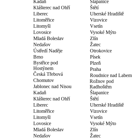
Kadaň
Šlapanice
Klášterec nad Ohří
Štětí
Liberec
Uherské Hradiště
Litoměřice
Vizovice
Litomyšl
Vsetín
Lovosice
Vysoké Mýto
Mladá Boleslav
Zlín
Nedašov
Žatec
Ústředí Naděje
Otrokovice
Brno
Písek
Bystřice pod
Plzeň
Hostýnem
Praha
Česká Třebová
Roudnice nad Labem
Chomutov
Rožnov pod
Jablonec nad Nisou
Radhoštěm
Kadaň
Šlapanice
Klášterec nad Ohří
Štětí
Liberec
Uherské Hradiště
Litoměřice
Vizovice
Litomyšl
Vsetín
Lovosice
Vysoké Mýto
Mladá Boleslav
Zlín
Nedašov
Žatec