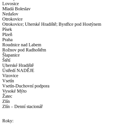
Lovosice
Mladá Boleslav
Nedašov
Otrokovice
Otrokovice; Uherské Hradiště; Bystřice pod Hostýnem
Písek
Plzeň
Praha
Roudnice nad Labem
Rožnov pod Radhoštěm
Šlapanice
Štětí
Uherské Hradiště
Ústředí NADĚJE
Vizovice
Vsetín
Vsetín-Duchovní podpora
Vysoké Mýto
Žatec
Zlín
Zlín – Denní stacionář
Roky: