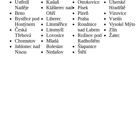
Ústředí
Kadaň
Otrokovice
Uherské
Naděje
Klášterec nad
Písek
Hradiště
Brno
Ohří
Plzeň
Vizovice
Bystřice pod
Liberec
Praha
Vsetín
Hostýnem
Litoměřice
Roudnice
Vysoké Mýto
Česká
Litomyšl
nad Labem
Zlín
Třebová
Lovosice
Rožnov pod
Žatec
Chomutov
Mladá
Radhoštěm
Jablonec nad
Boleslav
Šlapanice
Nisou
Nedašov
Štětí