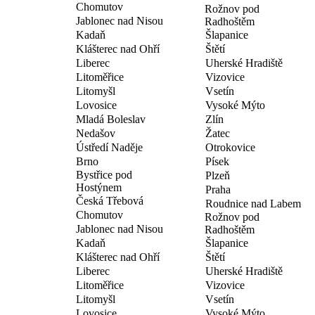
Chomutov
Rožnov pod
Jablonec nad Nisou
Radhoštěm
Kadaň
Šlapanice
Klášterec nad Ohří
Štětí
Liberec
Uherské Hradiště
Litoměřice
Vizovice
Litomyšl
Vsetín
Lovosice
Vysoké Mýto
Mladá Boleslav
Zlín
Nedašov
Žatec
Ústředí Naděje
Otrokovice
Brno
Písek
Bystřice pod
Plzeň
Hostýnem
Praha
Česká Třebová
Roudnice nad Labem
Chomutov
Rožnov pod
Jablonec nad Nisou
Radhoštěm
Kadaň
Šlapanice
Klášterec nad Ohří
Štětí
Liberec
Uherské Hradiště
Litoměřice
Vizovice
Litomyšl
Vsetín
Lovosice
Vysoké Mýto