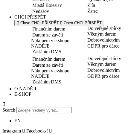
Mladá Boleslav
Zlín
Nedašov
Žatec
CHCI PŘISPĚT
Close CHCI PŘISPĚT
Open CHCI PŘISPĚT
Do veřejné sbírky
Finančním darem
Věcným darem
Darem ze závěti
Dobrovolnictvím
Nákupem v e-shopu
NADĚJE
GDPR pro dárce
Zasláním DMS
Do veřejné sbírky
Finančním darem
Věcným darem
Darem ze závěti
Dobrovolnictvím
Nákupem v e-shopu
NADĚJE
GDPR pro dárce
Zasláním DMS
O NADĚJI
E-SHOP
Search
EN
Instagram
Facebook-f