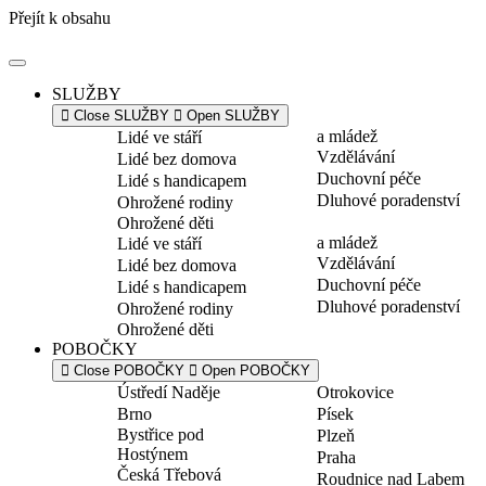
Přejít k obsahu
SLUŽBY
Close SLUŽBY
Open SLUŽBY
a mládež
Lidé ve stáří
Vzdělávání
Lidé bez domova
Duchovní péče
Lidé s handicapem
Dluhové poradenství
Ohrožené rodiny
Ohrožené děti
a mládež
Lidé ve stáří
Vzdělávání
Lidé bez domova
Duchovní péče
Lidé s handicapem
Dluhové poradenství
Ohrožené rodiny
Ohrožené děti
POBOČKY
Close POBOČKY
Open POBOČKY
Ústředí Naděje
Otrokovice
Brno
Písek
Bystřice pod
Plzeň
Hostýnem
Praha
Česká Třebová
Roudnice nad Labem