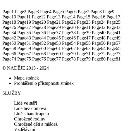
Page
1
Page
2
Page
3
Page
4
Page
5
Page
6
Page
7
Page
8
Page
9
Page
10
Page
11
Page
12
Page
13
Page
14
Page
15
Page
16
Page
17
Page
18
Page
19
Page
20
Page
21
Page
22
Page
23
Page
24
Page
25
Page
26
Page
27
Page
28
Page
29
Page
30
Page
31
Page
32
Page
33
Page
34
Page
35
Page
36
Page
37
Page
38
Page
39
Page
40
Page
41
Page
42
Page
43
Page
44
Page
45
Page
46
Page
47
Page
48
Page
49
Page
50
Page
51
Page
52
Page
53
Page
54
Page
55
Page
56
Page
57
Page
58
Page
59
Page
60
Page
61
Page
62
Page
63
Page
64
Page
65
Page
66
Page
67
Page
68
Page
69
Page
70
Page
71
Page
72
Page
73
Page
74
Page
75
Page
76
Page
77
Page
78
Page
79
Page
80
Page
81
© NADĚJE 2013 - 2024
Mapa stránek
Prohlášení o přístupnosti stránek
SLUŽBY
Lidé ve stáří
Lidé bez domova
Lidé s handicapem
Ohrožené rodiny
Ohrožené děti a mládež
Vzdělávání