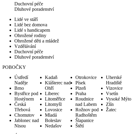
Duchovní péče
Dluhové poradenství
Lidé ve stáří
Lidé bez domova
Lidé s handicapem
Ohrožené rodiny
Ohrožené děti a mládež
Vzdělávání
Duchovní péče
Dluhové poradenství
POBOČKY
Ústředí
Kadaň
Otrokovice
Uherské
Naděje
Klášterec nad
Písek
Hradiště
Brno
Ohří
Plzeň
Vizovice
Bystřice pod
Liberec
Praha
Vsetín
Hostýnem
Litoměřice
Roudnice
Vysoké Mýto
Česká
Litomyšl
nad Labem
Zlín
Třebová
Lovosice
Rožnov pod
Žatec
Chomutov
Mladá
Radhoštěm
Jablonec nad
Boleslav
Šlapanice
Nisou
Nedašov
Štětí