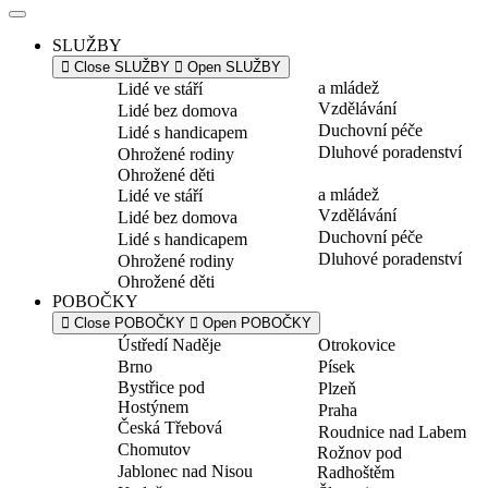
SLUŽBY
Close SLUŽBY
Open SLUŽBY
a mládež
Lidé ve stáří
Vzdělávání
Lidé bez domova
Duchovní péče
Lidé s handicapem
Dluhové poradenství
Ohrožené rodiny
Ohrožené děti
a mládež
Lidé ve stáří
Vzdělávání
Lidé bez domova
Duchovní péče
Lidé s handicapem
Dluhové poradenství
Ohrožené rodiny
Ohrožené děti
POBOČKY
Close POBOČKY
Open POBOČKY
Ústředí Naděje
Otrokovice
Brno
Písek
Bystřice pod
Plzeň
Hostýnem
Praha
Česká Třebová
Roudnice nad Labem
Chomutov
Rožnov pod
Jablonec nad Nisou
Radhoštěm