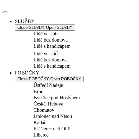
Přejít
k
obsahu
SLUŽBY
Close SLUŽBY
Open SLUŽBY
Lidé ve stáří
Lidé bez domova
Lidé s handicapem
Lidé ve stáří
Lidé bez domova
Lidé s handicapem
POBOČKY
Close POBOČKY
Open POBOČKY
Ústředí Naděje
Brno
Bystřice pod Hostýnem
Česká Třebová
Chomutov
Jablonec nad Nisou
Kadaň
Klášterec nad Ohří
Liberec