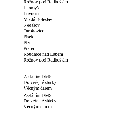
Rožnov pod Radhoštěm
Litomyšl
Lovosice
Mladá Boleslav
Nedašov
Otrokovice
Písek
Plzeň
Praha
Roudnice nad Labem
Rožnov pod Radhoštěm
Zasláním DMS
Do veřejné sbírky
Věcným darem
Zasláním DMS
Do veřejné sbírky
Věcným darem