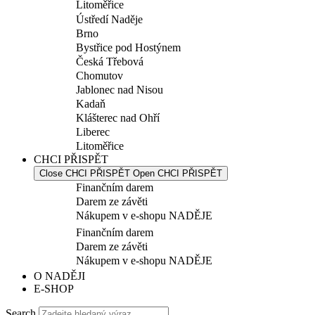
Litoměřice
Ústředí Naděje
Brno
Bystřice pod Hostýnem
Česká Třebová
Chomutov
Jablonec nad Nisou
Kadaň
Klášterec nad Ohří
Liberec
Litoměřice
CHCI PŘISPĚT
Close CHCI PŘISPĚT
Open CHCI PŘISPĚT
Finančním darem
Darem ze závěti
Nákupem v e-shopu NADĚJE
Finančním darem
Darem ze závěti
Nákupem v e-shopu NADĚJE
O NADĚJI
E-SHOP
Search