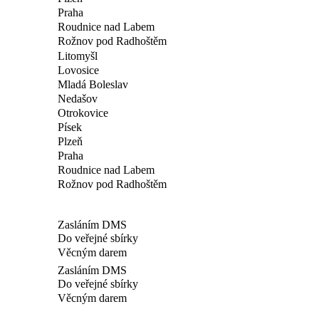
Praha
Roudnice nad Labem
Rožnov pod Radhoštěm
Litomyšl
Lovosice
Mladá Boleslav
Nedašov
Otrokovice
Písek
Plzeň
Praha
Roudnice nad Labem
Rožnov pod Radhoštěm
Zasláním DMS
Do veřejné sbírky
Věcným darem
Zasláním DMS
Do veřejné sbírky
Věcným darem