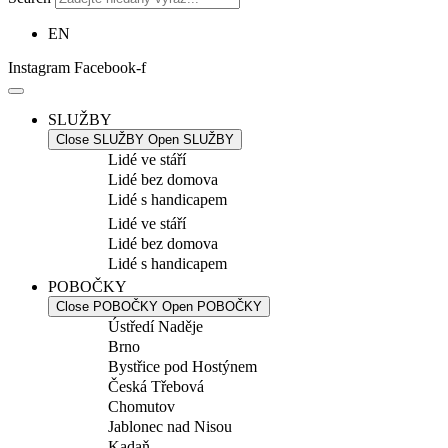
EN
Instagram
Facebook-f
SLUŽBY
Close SLUŽBY
Open SLUŽBY
Lidé ve stáří
Lidé bez domova
Lidé s handicapem
Lidé ve stáří
Lidé bez domova
Lidé s handicapem
POBOČKY
Close POBOČKY
Open POBOČKY
Ústředí Naděje
Brno
Bystřice pod Hostýnem
Česká Třebová
Chomutov
Jablonec nad Nisou
Kadaň