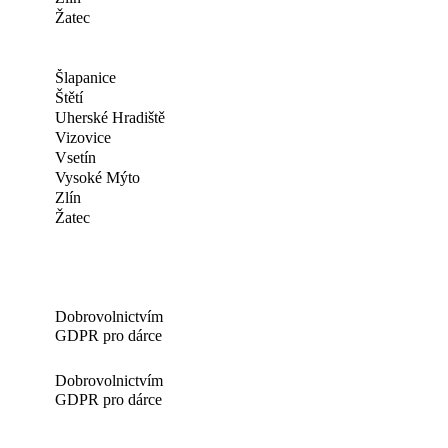
Žatec
Šlapanice
Štětí
Uherské Hradiště
Vizovice
Vsetín
Vysoké Mýto
Zlín
Žatec
Dobrovolnictvím
GDPR pro dárce
Dobrovolnictvím
GDPR pro dárce