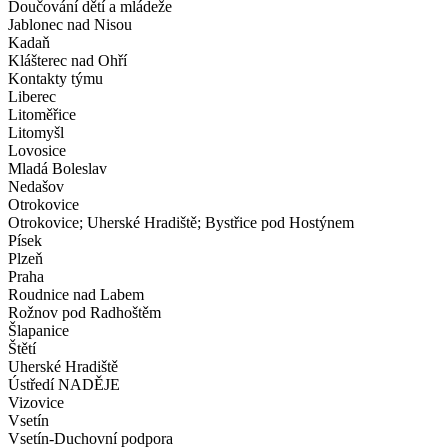
Doučování dětí a mládeže
Jablonec nad Nisou
Kadaň
Klášterec nad Ohří
Kontakty týmu
Liberec
Litoměřice
Litomyšl
Lovosice
Mladá Boleslav
Nedašov
Otrokovice
Otrokovice; Uherské Hradiště; Bystřice pod Hostýnem
Písek
Plzeň
Praha
Roudnice nad Labem
Rožnov pod Radhoštěm
Šlapanice
Štětí
Uherské Hradiště
Ústředí NADĚJE
Vizovice
Vsetín
Vsetín-Duchovní podpora