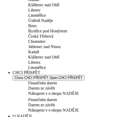
Klášterec nad Ohří
Liberec
Litoměřice
Ústředí Naděje
Brno
Bystřice pod Hostýnem
Česká Třebová
Chomutov
Jablonec nad Nisou
Kadaň
Klášterec nad Ohří
Liberec
Litoměřice
CHCI PŘISPĚT
Close CHCI PŘISPĚT
Open CHCI PŘISPĚT
Finančním darem
Darem ze závěti
Nákupem v e-shopu NADĚJE
Finančním darem
Darem ze závěti
Nákupem v e-shopu NADĚJE
O NADĚJI