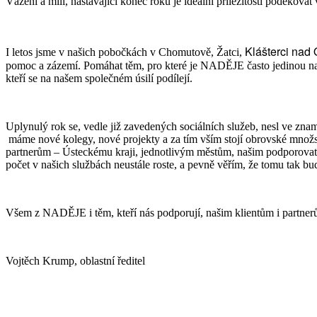
Vážení a milí, nastávající konec roku je ideální příležitostí poděkova
Klášterci nad 
I letos jsme v našich pobočkách v Chomutově, Žatci,
pomoc a zázemí. Pomáhat těm, pro které je NADĚJE často jedinou naděj
kteří se na našem společném úsilí podílejí.
Uplynulý rok se, vedle již zavedených sociálních služeb, nesl ve z
máme nové kolegy, nové projekty a za tím vším stojí obrovské množs
partnerům – Ústeckému kraji, jednotlivým městům, našim podporovat
počet v našich službách neustále roste, a pevně věřím, že tomu tak bud
Všem z NADĚJE i těm, kteří nás podporují, našim klientům i partnerům
Vojtěch Krump, oblastní ředitel