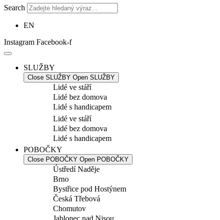
Search
EN
Instagram
Facebook-f
SLUŽBY
Close SLUŽBY
Open SLUŽBY
Lidé ve stáří
Lidé bez domova
Lidé s handicapem
Lidé ve stáří
Lidé bez domova
Lidé s handicapem
POBOČKY
Close POBOČKY
Open POBOČKY
Ústředí Naděje
Brno
Bystřice pod Hostýnem
Česká Třebová
Chomutov
Jablonec nad Nisou