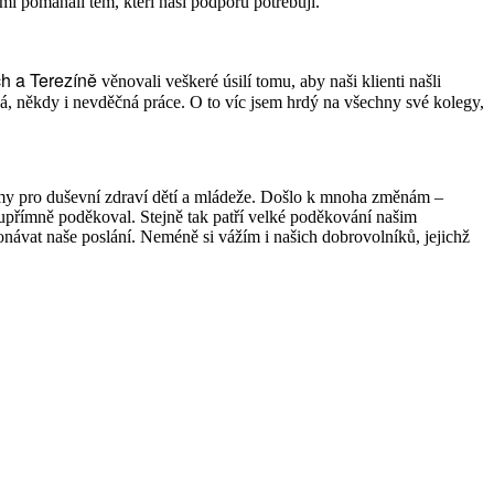
ámi pomáhali těm, kteří naši podporu potřebují.
ch a Terezíně
věnovali veškeré úsilí tomu, aby naši klienti našli
ná, někdy i nevděčná práce. O to víc jsem hrdý na všechny své kolegy,
ýmy pro duševní zdraví dětí a mládeže. Došlo k mnoha změnám –
upřímně poděkoval. Stejně tak patří velké poděkování našim
vat naše poslání. Neméně si vážím i našich dobrovolníků, jejichž