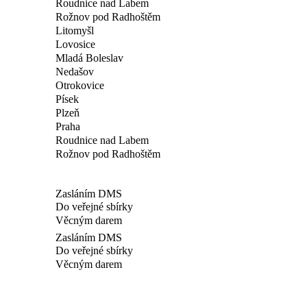
Roudnice nad Labem
Rožnov pod Radhoštěm
Litomyšl
Lovosice
Mladá Boleslav
Nedašov
Otrokovice
Písek
Plzeň
Praha
Roudnice nad Labem
Rožnov pod Radhoštěm
Zasláním DMS
Do veřejné sbírky
Věcným darem
Zasláním DMS
Do veřejné sbírky
Věcným darem