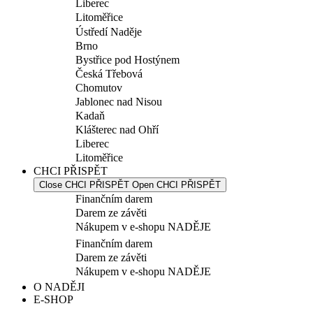
Liberec
Litoměřice
Ústředí Naděje
Brno
Bystřice pod Hostýnem
Česká Třebová
Chomutov
Jablonec nad Nisou
Kadaň
Klášterec nad Ohří
Liberec
Litoměřice
CHCI PŘISPĚT
Close CHCI PŘISPĚT
Open CHCI PŘISPĚT
Finančním darem
Darem ze závěti
Nákupem v e-shopu NADĚJE
Finančním darem
Darem ze závěti
Nákupem v e-shopu NADĚJE
O NADĚJI
E-SHOP