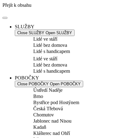
Přejít k obsahu
SLUŽBY
Close SLUŽBY
Open SLUŽBY
Lidé ve stáří
Lidé bez domova
Lidé s handicapem
Lidé ve stáří
Lidé bez domova
Lidé s handicapem
POBOČKY
Close POBOČKY
Open POBOČKY
Ústředí Naděje
Brno
Bystřice pod Hostýnem
Česká Třebová
Chomutov
Jablonec nad Nisou
Kadaň
Klášterec nad Ohří