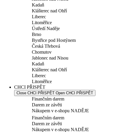
Kadaň
Klášterec nad Ohří
Liberec
Litoměřice
Ústředí Naděje
Brno
Bystřice pod Hostýnem
Česká Třebová
Chomutov
Jablonec nad Nisou
Kadaň
Klášterec nad Ohří
Liberec
Litoměřice
CHCI PŘISPĚT
Close CHCI PŘISPĚT
Open CHCI PŘISPĚT
Finančním darem
Darem ze závěti
Nákupem v e-shopu NADĚJE
Finančním darem
Darem ze závěti
Nákupem v e-shopu NADĚJE