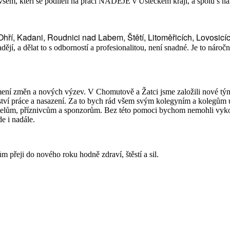
t všem, kteří se podíleli na práci NADĚJE v Ústeckém kraji, a spolu s n
Ohří, Kadani,
Roudnici nad Labem, Štětí, Litoměřicích, Lovosicí
í, a dělat to s odborností a profesionalitou, není snadné. Je to nároč
namení změn a nových výzev. V Chomutově a Žatci jsme založili nové t
tví práce a nasazení. Za to bych rád všem svým kolegyním a kolegům 
elům, příznivcům a sponzorům. Bez této pomoci bychom nemohli vykoná
e i nadále.
 přeji do nového roku hodně zdraví, štěstí a sil.