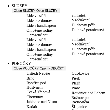
SLUŽBY
Close SLUŽBY
Open SLUŽBY
a mládež
Lidé ve stáří
Vzdělávání
Lidé bez domova
Duchovní péče
Lidé s handicapem
Dluhové poradenství
Ohrožené rodiny
Ohrožené děti
a mládež
Lidé ve stáří
Vzdělávání
Lidé bez domova
Duchovní péče
Lidé s handicapem
Dluhové poradenství
Ohrožené rodiny
Ohrožené děti
POBOČKY
Close POBOČKY
Open POBOČKY
Ústředí Naděje
Otrokovice
Brno
Písek
Bystřice pod
Plzeň
Hostýnem
Praha
Česká Třebová
Roudnice nad Labem
Chomutov
Rožnov pod
Jablonec nad Nisou
Radhoštěm
Kadaň
Šlapanice