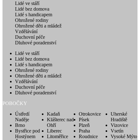
Lidé ve stáří
Lidé bez domova
Lidé s handicapem
Ohrožené rodiny
Ohrožené děti a mládež
Vzdělávání
Duchovní péče
Dluhové poradenství
Lidé ve stáří
Lidé bez domova
Lidé s handicapem
Ohrožené rodiny
Ohrožené děti a mládež
Vzdělávání
Duchovní péče
Dluhové poradenství
POBOČKY
Ústředí
Kadaň
Otrokovice
Uherské
Naděje
Klášterec nad
Písek
Hradiště
Brno
Ohří
Plzeň
Vizovice
Bystřice pod
Liberec
Praha
Vsetín
Hostýnem
Litoměřice
Roudnice
Vysoké Mýto