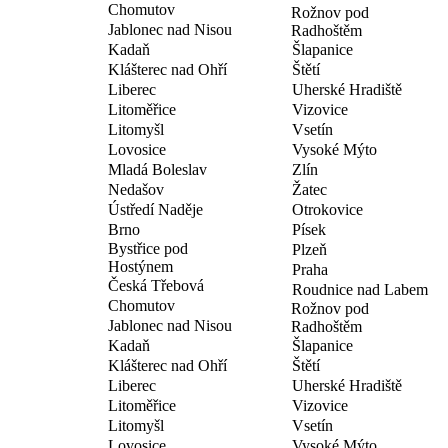
Chomutov
Rožnov pod
Jablonec nad Nisou
Radhoštěm
Kadaň
Šlapanice
Klášterec nad Ohří
Štětí
Liberec
Uherské Hradiště
Litoměřice
Vizovice
Litomyšl
Vsetín
Lovosice
Vysoké Mýto
Mladá Boleslav
Zlín
Nedašov
Žatec
Ústředí Naděje
Otrokovice
Brno
Písek
Bystřice pod
Plzeň
Hostýnem
Praha
Česká Třebová
Roudnice nad Labem
Chomutov
Rožnov pod
Jablonec nad Nisou
Radhoštěm
Kadaň
Šlapanice
Klášterec nad Ohří
Štětí
Liberec
Uherské Hradiště
Litoměřice
Vizovice
Litomyšl
Vsetín
Lovosice
Vysoké Mýto