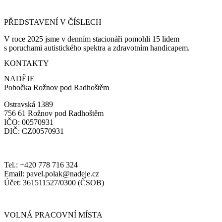
PŘEDSTAVENÍ V ČÍSLECH
V roce 2025
jsme v denním stacionáři pomo
hli 15 lidem
s poruchami autistického spektra a zdravotním handicapem.
KONTAKTY
NADĚJE
Pobočka Rožnov pod Radhoštěm
Ostravská 1389
756 61 Rožnov pod Radhoštěm
IČO: 00570931
DIČ: CZ00570931
Tel.: +420 778 716 324
Email: pavel.polak@nadeje.cz
Účet: 361511527/0300 (ČSOB)
VOLNÁ PRACOVNÍ MÍSTA