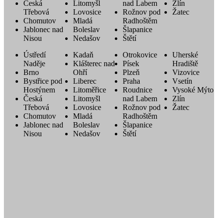
Česká
Litomyšl
nad Labem
Zlín
Třebová
Lovosice
Rožnov pod
Žatec
Chomutov
Mladá
Radhoštěm
Jablonec nad
Boleslav
Šlapanice
Nisou
Nedašov
Štětí
Ústředí
Kadaň
Otrokovice
Uherské
Naděje
Klášterec nad
Písek
Hradiště
Brno
Ohří
Plzeň
Vizovice
Bystřice pod
Liberec
Praha
Vsetín
Hostýnem
Litoměřice
Roudnice
Vysoké Mýto
Česká
Litomyšl
nad Labem
Zlín
Třebová
Lovosice
Rožnov pod
Žatec
Chomutov
Mladá
Radhoštěm
Jablonec nad
Boleslav
Šlapanice
Nisou
Nedašov
Štětí