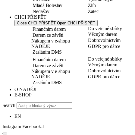
Mladá Boleslav
Zlín
Nedašov
Žatec
CHCI PŘISPĚT
Close CHCI PŘISPĚT
Open CHCI PŘISPĚT
Do veřejné sbírky
Finančním darem
Věcným darem
Darem ze závěti
Dobrovolnictvím
Nákupem v e-shopu
NADĚJE
GDPR pro dárce
Zasláním DMS
Do veřejné sbírky
Finančním darem
Věcným darem
Darem ze závěti
Dobrovolnictvím
Nákupem v e-shopu
NADĚJE
GDPR pro dárce
Zasláním DMS
O NADĚJI
E-SHOP
Search
EN
Instagram
Facebook-f