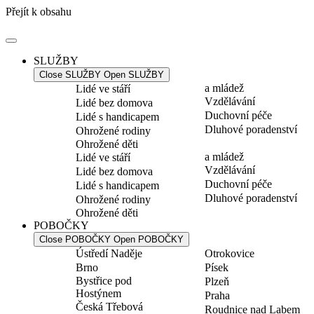
Přejít k obsahu
SLUŽBY
Close SLUŽBY
Open SLUŽBY
a mládež
Lidé ve stáří
Vzdělávání
Lidé bez domova
Duchovní péče
Lidé s handicapem
Dluhové poradenství
Ohrožené rodiny
Ohrožené děti
a mládež
Lidé ve stáří
Vzdělávání
Lidé bez domova
Duchovní péče
Lidé s handicapem
Dluhové poradenství
Ohrožené rodiny
Ohrožené děti
POBOČKY
Close POBOČKY
Open POBOČKY
Ústředí Naděje
Otrokovice
Brno
Písek
Bystřice pod
Plzeň
Hostýnem
Praha
Česká Třebová
Roudnice nad Labem