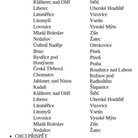
Klášterec nad Ohří
Štětí
Liberec
Uherské Hradiště
Litoměřice
Vizovice
Litomyšl
Vsetín
Lovosice
Vysoké Mýto
Mladá Boleslav
Zlín
Nedašov
Žatec
Ústředí Naděje
Otrokovice
Brno
Písek
Bystřice pod
Plzeň
Hostýnem
Praha
Česká Třebová
Roudnice nad Labem
Chomutov
Rožnov pod
Jablonec nad Nisou
Radhoštěm
Kadaň
Šlapanice
Klášterec nad Ohří
Štětí
Liberec
Uherské Hradiště
Litoměřice
Vizovice
Litomyšl
Vsetín
Lovosice
Vysoké Mýto
Mladá Boleslav
Zlín
Nedašov
Žatec
CHCI PŘISPĚT