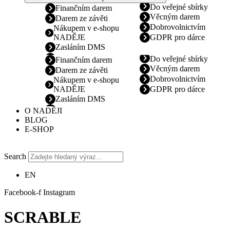
Do veřejné sbírky
Finančním darem
Věcným darem
Darem ze závěti
Dobrovolnictvím
Nákupem v e-shopu
NADĚJE
GDPR pro dárce
Zasláním DMS
Do veřejné sbírky
Finančním darem
Věcným darem
Darem ze závěti
Dobrovolnictvím
Nákupem v e-shopu
NADĚJE
GDPR pro dárce
Zasláním DMS
O NADĚJI
BLOG
E-SHOP
Search
EN
Facebook-f
Instagram
SCRABLE