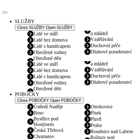
Přejít
k
obsahu
SLUŽBY
Close SLUŽBY
Open SLUŽBY
a mládež
Lidé ve stáří
Vzdělávání
Lidé bez domova
Duchovní péče
Lidé s handicapem
Dluhové poradenství
Ohrožené rodiny
Ohrožené děti
a mládež
Lidé ve stáří
Vzdělávání
Lidé bez domova
Duchovní péče
Lidé s handicapem
Dluhové poradenství
Ohrožené rodiny
Ohrožené děti
POBOČKY
Close POBOČKY
Open POBOČKY
Ústředí Naděje
Otrokovice
Brno
Písek
Bystřice pod
Plzeň
Hostýnem
Praha
Česká Třebová
Roudnice nad Labem
Chomutov
Rožnov pod