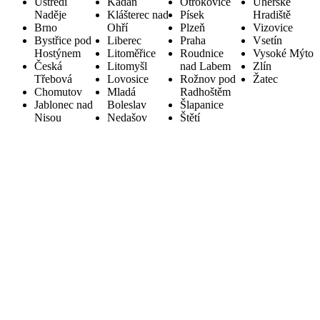
Ústředí
Kadaň
Otrokovice
Uherské
Naděje
Klášterec nad
Písek
Hradiště
Brno
Ohří
Plzeň
Vizovice
Bystřice pod
Liberec
Praha
Vsetín
Hostýnem
Litoměřice
Roudnice
Vysoké Mýto
Česká
Litomyšl
nad Labem
Zlín
Třebová
Lovosice
Rožnov pod
Žatec
Chomutov
Mladá
Radhoštěm
Jablonec nad
Boleslav
Šlapanice
Nisou
Nedašov
Štětí