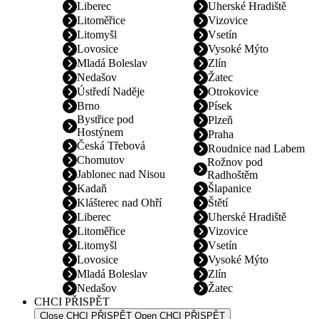
Liberec
Uherské Hradiště
Litoměřice
Vizovice
Litomyšl
Vsetín
Lovosice
Vysoké Mýto
Mladá Boleslav
Zlín
Nedašov
Žatec
Ústředí Naděje
Otrokovice
Brno
Písek
Bystřice pod
Plzeň
Hostýnem
Praha
Česká Třebová
Roudnice nad Labem
Chomutov
Rožnov pod
Jablonec nad Nisou
Radhoštěm
Kadaň
Šlapanice
Klášterec nad Ohří
Štětí
Liberec
Uherské Hradiště
Litoměřice
Vizovice
Litomyšl
Vsetín
Lovosice
Vysoké Mýto
Mladá Boleslav
Zlín
Nedašov
Žatec
CHCI PŘISPĚT
Close CHCI PŘISPĚT
Open CHCI PŘISPĚT