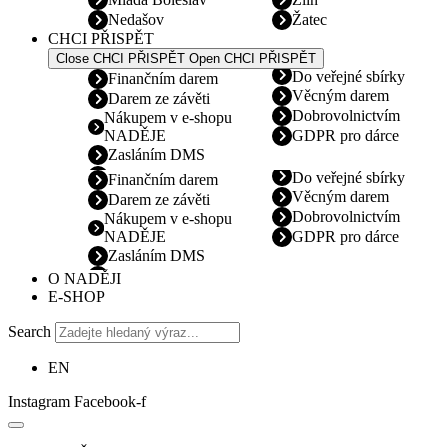
Nedašov
Žatec
CHCI PŘISPĚT
Close CHCI PŘISPĚT
Open CHCI PŘISPĚT
Do veřejné sbírky
Finančním darem
Věcným darem
Darem ze závěti
Dobrovolnictvím
Nákupem v e-shopu
NADĚJE
GDPR pro dárce
Zasláním DMS
Do veřejné sbírky
Finančním darem
Věcným darem
Darem ze závěti
Dobrovolnictvím
Nákupem v e-shopu
NADĚJE
GDPR pro dárce
Zasláním DMS
O NADĚJI
E-SHOP
Search
EN
Instagram
Facebook-f