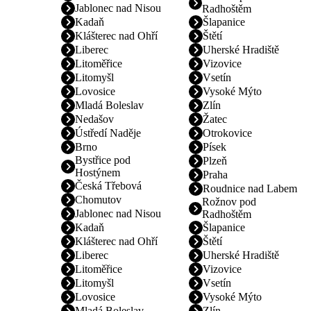
Jablonec nad Nisou
Radhoštěm
Kadaň
Šlapanice
Klášterec nad Ohří
Štětí
Liberec
Uherské Hradiště
Litoměřice
Vizovice
Litomyšl
Vsetín
Lovosice
Vysoké Mýto
Mladá Boleslav
Zlín
Nedašov
Žatec
Ústředí Naděje
Otrokovice
Brno
Písek
Bystřice pod
Plzeň
Hostýnem
Praha
Česká Třebová
Roudnice nad Labem
Chomutov
Rožnov pod
Jablonec nad Nisou
Radhoštěm
Kadaň
Šlapanice
Klášterec nad Ohří
Štětí
Liberec
Uherské Hradiště
Litoměřice
Vizovice
Litomyšl
Vsetín
Lovosice
Vysoké Mýto
Mladá Boleslav
Zlín