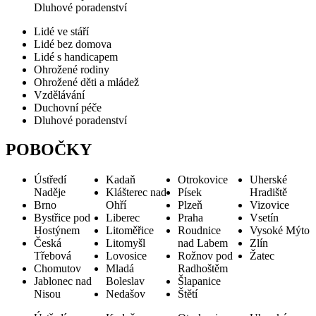
Dluhové poradenství
Lidé ve stáří
Lidé bez domova
Lidé s handicapem
Ohrožené rodiny
Ohrožené děti a mládež
Vzdělávání
Duchovní péče
Dluhové poradenství
POBOČKY
Ústředí
Kadaň
Otrokovice
Uherské
Naděje
Klášterec nad
Písek
Hradiště
Brno
Ohří
Plzeň
Vizovice
Bystřice pod
Liberec
Praha
Vsetín
Hostýnem
Litoměřice
Roudnice
Vysoké Mýto
Česká
Litomyšl
nad Labem
Zlín
Třebová
Lovosice
Rožnov pod
Žatec
Chomutov
Mladá
Radhoštěm
Jablonec nad
Boleslav
Šlapanice
Nisou
Nedašov
Štětí