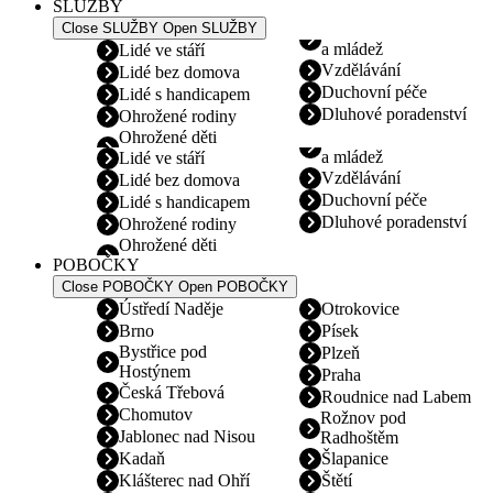
SLUŽBY
Close SLUŽBY
Open SLUŽBY
a mládež
Lidé ve stáří
Vzdělávání
Lidé bez domova
Duchovní péče
Lidé s handicapem
Dluhové poradenství
Ohrožené rodiny
Ohrožené děti
a mládež
Lidé ve stáří
Vzdělávání
Lidé bez domova
Duchovní péče
Lidé s handicapem
Dluhové poradenství
Ohrožené rodiny
Ohrožené děti
POBOČKY
Close POBOČKY
Open POBOČKY
Ústředí Naděje
Otrokovice
Brno
Písek
Bystřice pod
Plzeň
Hostýnem
Praha
Česká Třebová
Roudnice nad Labem
Chomutov
Rožnov pod
Jablonec nad Nisou
Radhoštěm
Kadaň
Šlapanice
Klášterec nad Ohří
Štětí