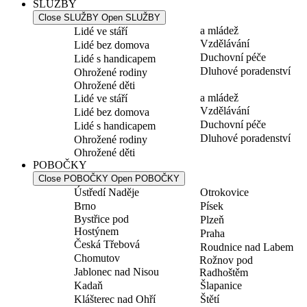
SLUŽBY
Close SLUŽBY
Open SLUŽBY
a mládež
Lidé ve stáří
Vzdělávání
Lidé bez domova
Duchovní péče
Lidé s handicapem
Dluhové poradenství
Ohrožené rodiny
Ohrožené děti
a mládež
Lidé ve stáří
Vzdělávání
Lidé bez domova
Duchovní péče
Lidé s handicapem
Dluhové poradenství
Ohrožené rodiny
Ohrožené děti
POBOČKY
Close POBOČKY
Open POBOČKY
Ústředí Naděje
Otrokovice
Brno
Písek
Bystřice pod
Plzeň
Hostýnem
Praha
Česká Třebová
Roudnice nad Labem
Chomutov
Rožnov pod
Jablonec nad Nisou
Radhoštěm
Kadaň
Šlapanice
Klášterec nad Ohří
Štětí