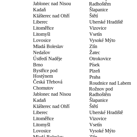
Jablonec nad Nisou
Radhoštěm
Kadaň
Šlapanice
Klášterec nad Ohří
Štětí
Liberec
Uherské Hradiště
Litoměřice
Vizovice
Litomyšl
Vsetín
Lovosice
Vysoké Mýto
Mladá Boleslav
Zlín
Nedašov
Žatec
Ústředí Naděje
Otrokovice
Brno
Písek
Bystřice pod
Plzeň
Hostýnem
Praha
Česká Třebová
Roudnice nad Labem
Chomutov
Rožnov pod
Jablonec nad Nisou
Radhoštěm
Kadaň
Šlapanice
Klášterec nad Ohří
Štětí
Liberec
Uherské Hradiště
Litoměřice
Vizovice
Litomyšl
Vsetín
Lovosice
Vysoké Mýto
Mladá Boleslav
Zlín