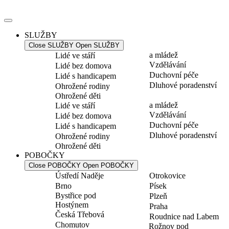
Přejít
k
obsahu
SLUŽBY
Close SLUŽBY
Open SLUŽBY
a mládež
Lidé ve stáří
Vzdělávání
Lidé bez domova
Duchovní péče
Lidé s handicapem
Dluhové poradenství
Ohrožené rodiny
Ohrožené děti
a mládež
Lidé ve stáří
Vzdělávání
Lidé bez domova
Duchovní péče
Lidé s handicapem
Dluhové poradenství
Ohrožené rodiny
Ohrožené děti
POBOČKY
Close POBOČKY
Open POBOČKY
Ústředí Naděje
Otrokovice
Brno
Písek
Bystřice pod
Plzeň
Hostýnem
Praha
Česká Třebová
Roudnice nad Labem
Chomutov
Rožnov pod