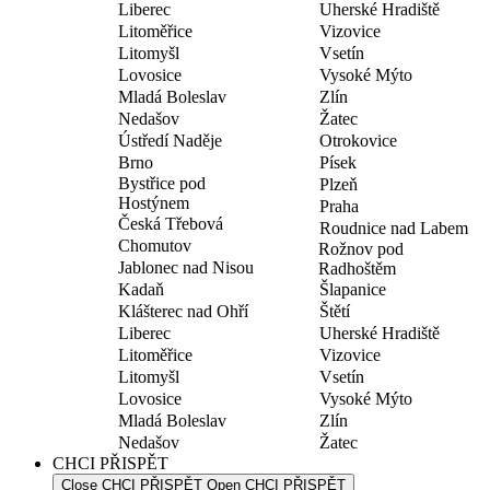
Liberec
Uherské Hradiště
Litoměřice
Vizovice
Litomyšl
Vsetín
Lovosice
Vysoké Mýto
Mladá Boleslav
Zlín
Nedašov
Žatec
Ústředí Naděje
Otrokovice
Brno
Písek
Bystřice pod
Plzeň
Hostýnem
Praha
Česká Třebová
Roudnice nad Labem
Chomutov
Rožnov pod
Jablonec nad Nisou
Radhoštěm
Kadaň
Šlapanice
Klášterec nad Ohří
Štětí
Liberec
Uherské Hradiště
Litoměřice
Vizovice
Litomyšl
Vsetín
Lovosice
Vysoké Mýto
Mladá Boleslav
Zlín
Nedašov
Žatec
CHCI PŘISPĚT
Close CHCI PŘISPĚT
Open CHCI PŘISPĚT