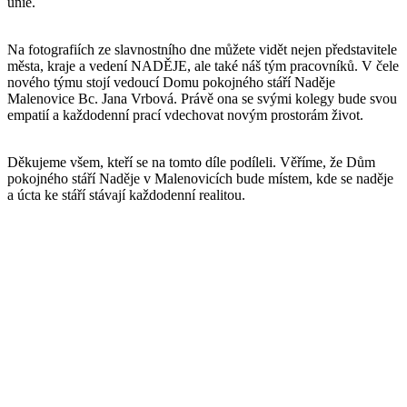
unie.
Na fotografiích ze slavnostního dne můžete vidět nejen představitele
města, kraje a vedení NADĚJE, ale také náš tým pracovníků. V čele
nového týmu stojí vedoucí Domu pokojného stáří Naděje
Malenovice Bc. Jana Vrbová. Právě ona se svými kolegy bude svou
empatií a každodenní prací vdechovat novým prostorám život.
Děkujeme všem, kteří se na tomto díle podíleli. Věříme, že Dům
pokojného stáří Naděje v Malenovicích bude místem, kde se naděje
a úcta ke stáří stávají každodenní realitou.