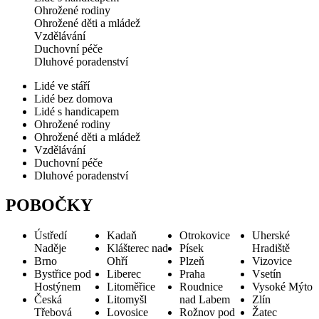
Ohrožené rodiny
Ohrožené děti a mládež
Vzdělávání
Duchovní péče
Dluhové poradenství
Lidé ve stáří
Lidé bez domova
Lidé s handicapem
Ohrožené rodiny
Ohrožené děti a mládež
Vzdělávání
Duchovní péče
Dluhové poradenství
POBOČKY
Ústředí
Kadaň
Otrokovice
Uherské
Naděje
Klášterec nad
Písek
Hradiště
Brno
Ohří
Plzeň
Vizovice
Bystřice pod
Liberec
Praha
Vsetín
Hostýnem
Litoměřice
Roudnice
Vysoké Mýto
Česká
Litomyšl
nad Labem
Zlín
Třebová
Lovosice
Rožnov pod
Žatec