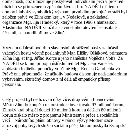
domácností, což umožňuje poskytovat individuální péči v prostředí
blížícím se přirozenému způsobu života. Pro NADĚJI má tento
domov hluboký symbolický význam; první dům pokojného stáří byl
založen právě ve Zlínském kraji, v Nedašově, a zakladatel
organizace Mgr. Ilja Hradecký, který v roce 1990 s manželkou
Vlastimilou NADĚJI založil a slavnostního otevření se osobně
účastnil, se narodil přímo ve Zlíně.
Význam události podtrhlo slavnostní přestřižení pásky za účasti
vzácných hostů včetně poslankyně Mgr. Elišky Olšákové, primátora
Zlína Ing. et Ing. Jiřího Korce a jeho náměstka Vojtěcha Volfa. Za
NADĚJI se k nim připojili ústřední ředitel Mgr. Jan Vaněček
a oblastní ředitelka pobočky ve Zlíně Mgr. Renata Gabrhelíková.
Právě ona připomněla, že ačkoliv budova disponuje nadstandardním
vybavením, skutečný domov z ní dělá až empatický přístup
personálu.
Celý projekt byl realizován díky vícezdrojovému financování:
Město Zlín do koupě a rekonstrukce investovalo 93 milionů korun,
Zlínský kraj přispěl dotací 19 milionů korun a dalších 80 milionů
korun získalo město z programu Ministerstva práce a sociálních
věcí – Národního plánu obnovy v rámci výzvy Modernizace
a rozvoj pobytových služeb sociální péče, kterou poskytla Evropská