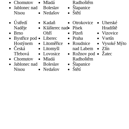
Chomutov
Mladá
Radhoštěm
Jablonec nad
Boleslav
Šlapanice
Nisou
Nedašov
Štětí
Ústředí
Kadaň
Otrokovice
Uherské
Naděje
Klášterec nad
Písek
Hradiště
Brno
Ohří
Plzeň
Vizovice
Bystřice pod
Liberec
Praha
Vsetín
Hostýnem
Litoměřice
Roudnice
Vysoké Mýto
Česká
Litomyšl
nad Labem
Zlín
Třebová
Lovosice
Rožnov pod
Žatec
Chomutov
Mladá
Radhoštěm
Jablonec nad
Boleslav
Šlapanice
Nisou
Nedašov
Štětí