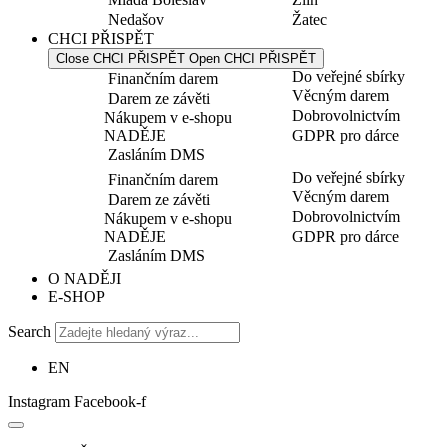
Nedašov
Žatec
CHCI PŘISPĚT
Close CHCI PŘISPĚT
Open CHCI PŘISPĚT
Do veřejné sbírky
Finančním darem
Věcným darem
Darem ze závěti
Dobrovolnictvím
Nákupem v e-shopu
NADĚJE
GDPR pro dárce
Zasláním DMS
Do veřejné sbírky
Finančním darem
Věcným darem
Darem ze závěti
Dobrovolnictvím
Nákupem v e-shopu
NADĚJE
GDPR pro dárce
Zasláním DMS
O NADĚJI
E-SHOP
Search
EN
Instagram
Facebook-f