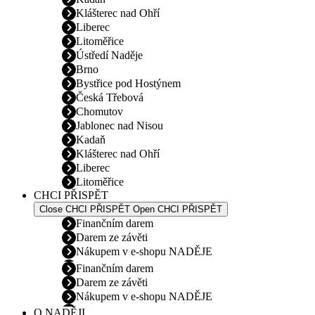
Klášterec nad Ohří
Liberec
Litoměřice
Ústředí Naděje
Brno
Bystřice pod Hostýnem
Česká Třebová
Chomutov
Jablonec nad Nisou
Kadaň
Klášterec nad Ohří
Liberec
Litoměřice
CHCI PŘISPĚT
Close CHCI PŘISPĚT
Open CHCI PŘISPĚT
Finančním darem
Darem ze závěti
Nákupem v e-shopu NADĚJE
Finančním darem
Darem ze závěti
Nákupem v e-shopu NADĚJE
O NADĚJI