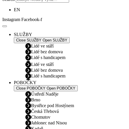
EN
Instagram
Facebook-f
SLUŽBY
Close SLUŽBY
Open SLUŽBY
Lidé ve stáří
Lidé bez domova
Lidé s handicapem
Lidé ve stáří
Lidé bez domova
Lidé s handicapem
POBOČKY
Close POBOČKY
Open POBOČKY
Ústředí Naděje
Brno
Bystřice pod Hostýnem
Česká Třebová
Chomutov
Jablonec nad Nisou
Kadaň