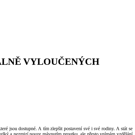
CIÁLNĚ VYLOUČENÝCH
teré jsou dostupné. A tím zlepšit postavení své i své rodiny. A stát se
ě velký a nezmizí pouze mávnutím proutku, ale přesto vnímám vzdělání