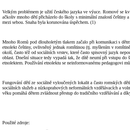
Velkým problémem je užití českého jazyka ve výuce. Romové se kvůli
ačkoliv mnoho dětí přicházelo do školy s minimální znalostí češtiny a
mezi sebou. Snaha byla korunována úspěchem. (1)
Mnoho Romů pod dlouholetým tlakem začalo při komunikaci s dětmi p
etnolekt češtiny, ovlivněný jednak romštinou (tj. myšlením v romštin
okolí, často též od sociálních vrstev, které často spisovný jazyk nep
oblast. Dnešní situace tedy vypadá tak, že dítě neumí při vstupu do
etnolektem. Používání etnolektu se neinformovanému pedagogovi může j
Fungování dětí ze sociálně vyloučených lokalit a často romských dět
sociálních služeb a nízkoprahových neformálních vzdělávacích a v
věku pomáhá dětem zvládnout přestup do tradičního vzdělávání a díky
Použité zdroje: