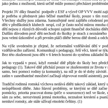
jako jednu z možností, která určitě může pomoci přecházet problémům,
Projekt 3V díky finanční
podpoře z ESF a výzvě OP VVV mohl zajisti
je potřeba si představit jako běžné mateřské školy, pouze s tím roz
Všechny služby jsou zdarma. Samozřejmě není zajištěn celodenní pro
děti v předškolních klubech
nespí, což je často noční můrou mnoha dě
dětí nejsou z různých důvodů schopni zajistit finančně docházku dítět
Dalším důvodem proč děti nechodí do školky je strach z neznámého n
jsou velmi úzkostlivé a při prvním pláči dítěte berou dítě domů a odchá
Na výše uvedeném je zřejmé, že neformální vzdělávání dětí v po
vzdělávacího zařízení. Komunikují s pedagogy, řeší věci, které se tý
Bez této zkušenosti jsou děti v 6 letech hozeni do systému základní šk
Jak to vypadá v praxi, když romské dítě přijde do školy bez před
pedagogy (1). Takové dítě přichází pouze se zkušenostmi ze života v 
samo, bez pomoci rodiny (a komunity), na níž je do té doby závislé
zatím v zanedbatelné množství začínají objevovat romští asistenti), 
Tradiční rodinná romská výchova nedává dítěti takový základ, který u
neúspěšnosti dítěte. Jako hlavní problémy, se kterými se dítě začne
pomůcky, priorita pracovat doma (péče o sourozence) než ve škole, 
sám za sebe, nerozvinutá jemná motorika, neznalost kreslení a psaní, 
nemluví romsky, ale stále užívají etnolekt češtiny. (1)