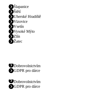
Šlapanice
Štětí
Uherské Hradiště
Vizovice
Vsetín
Vysoké Mýto
Zlín
Žatec
Dobrovolnictvím
GDPR pro dárce
Dobrovolnictvím
GDPR pro dárce