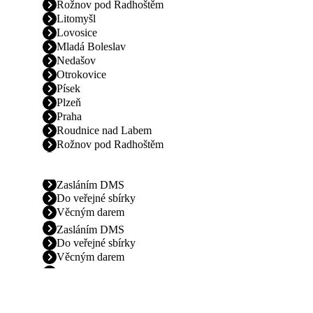
Rožnov pod Radhoštěm
Litomyšl
Lovosice
Mladá Boleslav
Nedašov
Otrokovice
Písek
Plzeň
Praha
Roudnice nad Labem
Rožnov pod Radhoštěm
Zasláním DMS
Do veřejné sbírky
Věcným darem
Zasláním DMS
Do veřejné sbírky
Věcným darem