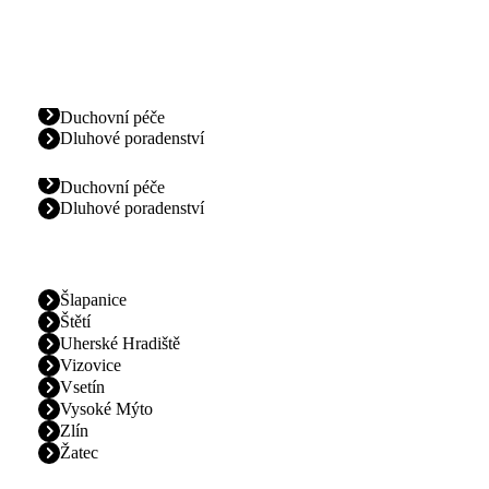
Duchovní péče
Dluhové poradenství
Duchovní péče
Dluhové poradenství
Šlapanice
Štětí
Uherské Hradiště
Vizovice
Vsetín
Vysoké Mýto
Zlín
Žatec