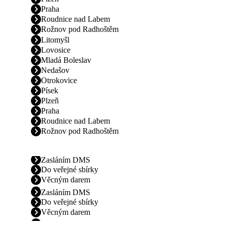
Praha
Roudnice nad Labem
Rožnov pod Radhoštěm
Litomyšl
Lovosice
Mladá Boleslav
Nedašov
Otrokovice
Písek
Plzeň
Praha
Roudnice nad Labem
Rožnov pod Radhoštěm
Zasláním DMS
Do veřejné sbírky
Věcným darem
Zasláním DMS
Do veřejné sbírky
Věcným darem