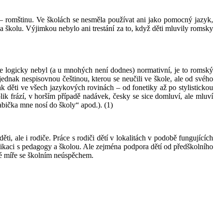
 romštinu. Ve školách se nesměla používat ani jako pomocný jazyk,
na školu. Výjimkou nebylo ani trestání za to, když děti mluvily romsky
e logicky nebyl (a u mnohých není dodnes) normativní, je to romský
jednak nespisovnou češtinou, kterou se neučili ve škole, ale od svého
pak děti ve všech jazykových rovinách – od fonetiky až po stylistickou
ik frází, v horším případě nadávek, česky se sice domluví, ale mluví
abička mne nosí do školy“ apod.). (1)
i, ale i rodiče. Práce s rodiči dětí v lokalitách v podobě fungujících
aci s pedagogy a školou. Ale zejména podpora dětí od předškolního
né míře se školním neúspěchem.