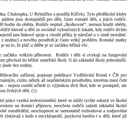
tka, Chaloupka, U Rybníčku a později Klíček). Tyto předškolní kluby
pádem jsou dostupnější pro děti, často romské děti, a jejich rodiče.
30 hodin do oběda. Rodiče neplatí „školkovné“, nemusí hradit obědy,
ědčil hlavně u dětí ze sociálně vyloučených lokalit, kdy rodiče těchto
nejezdí tam linkové spoje a chodit pěšky je náročné a v zimě nereálné.
z institucí a nového prostředí je často velký problém. Romské matky
je na to, že pláč u dítěte je ze začátku běžná věc.
ze začátku velkým přínosem.
Rodiče i děti si zvykají na fungování
otom přechod do běžné mateřské školy či do základní školy jednodušší.
e jinde bez rodiny.
zdělávacího zařízení, popisuje publikace Vzdělávání Romů v ČR pro
neznámým, cizím, někdy až nepřátelským prostředím, kterému musí čelit
– nejsou romští učitelé (s výjimkou těch škol, kde se postupně, ale
su českých dětí. (1)
lní práce vzniká nedorozumění, které se může rychle odrazit ve školní
rostoru na domácí přípravu, neochota rodičů zajistit základní školní
dobé soustředění, neschopnost se samostatně rozhodovat a zodpovídat
 získávají z knih a encyklopedií, jazyková bariéra i u dětí, které již