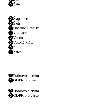
Žatec
Šlapanice
Štětí
Uherské Hradiště
Vizovice
Vsetín
Vysoké Mýto
Zlín
Žatec
Dobrovolnictvím
GDPR pro dárce
Dobrovolnictvím
GDPR pro dárce