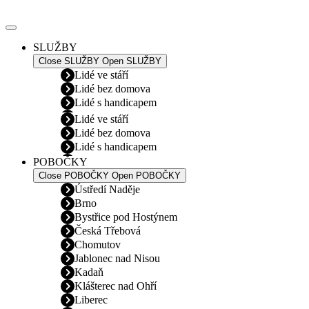
Přejít
k
obsahu
SLUŽBY
Close SLUŽBY
Open SLUŽBY
Lidé ve stáří
Lidé bez domova
Lidé s handicapem
Lidé ve stáří
Lidé bez domova
Lidé s handicapem
POBOČKY
Close POBOČKY
Open POBOČKY
Ústředí Naděje
Brno
Bystřice pod Hostýnem
Česká Třebová
Chomutov
Jablonec nad Nisou
Kadaň
Klášterec nad Ohří
Liberec