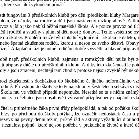
 které sociální vyloučení přináší.
t fungování 3 předškolních klubů pro děti (předškolní kluby Margare
dílem, že nároky na rodiče a děti jsou nastaveny nízkoprahově. A tím 
voz a jídlo jako nabízí běžná mateřská škola. Ale pouze provoz od 8:
tí i rodičů a svačiny s pitím si děti nosí z domova. Tento systém se osv
e do školky. Problém muže být i lokální vyloučení – školka je daleko, 
ebo špatná zkušenost rodičů, kterou si nesou ze svého dětství. Obavy 
zejí. Adaptační fázi je nutné rodičům dobře vysvětlit a hlavně připravit 
době např. předškolních klubů, zejména u romských dětí může být 
kají přípravy dítěte do předškolního klubu. A díky této zkušenosti je p
oly a jsou ztraceni, nechtějí tam chodit, protože nejsou zvyklé být někd
chozí zkušenosti s docházkou do školského či jiného neformálního v
rodině. Při vstupu do školy se tedy najednou v šesti letech setkává s 
. Škola mu ve většině případů nepomůže. Nesetká se tu s ničím známým 
pomůcky a učebnice jsou obsahově i výtvarně přizpůsobeny chápání a vku
čitel u průměrného žáka první třídy předpokládá, a tak od počátku ško
 brzy po příchodu do školy potýkat, lze označit: nedostatek času a p
nezvyk na pevný denní režim, přísný řád a aktivity vyžadující dlouho
neznalost pojmů, které nejsou potřeba v praktickém životě a které děti