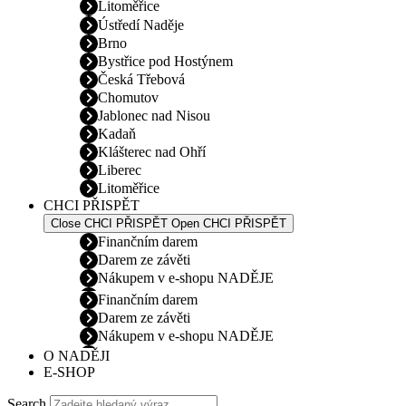
Litoměřice
Ústředí Naděje
Brno
Bystřice pod Hostýnem
Česká Třebová
Chomutov
Jablonec nad Nisou
Kadaň
Klášterec nad Ohří
Liberec
Litoměřice
CHCI PŘISPĚT
Close CHCI PŘISPĚT
Open CHCI PŘISPĚT
Finančním darem
Darem ze závěti
Nákupem v e-shopu NADĚJE
Finančním darem
Darem ze závěti
Nákupem v e-shopu NADĚJE
O NADĚJI
E-SHOP
Search