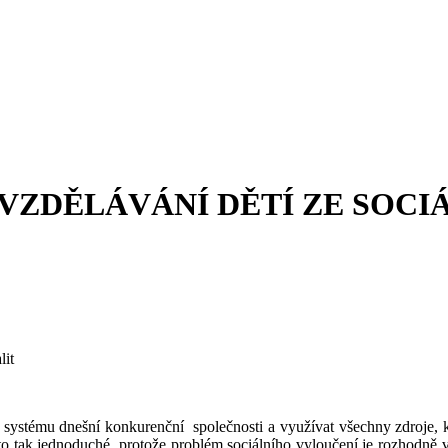
– VZDĚLÁVÁNÍ DĚTÍ ZE SO
lit
v systému dnešní konkurenční
společnosti a využívat všechny zdroje, k
e to tak jednoduché, protože problém sociálního vyloučení je rozhodn