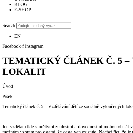
BLOG
E-SHOP
Search
EN
Facebook-f
Instagram
TEMATICKÝ ČLÁNEK Č. 5 
LOKALIT
Úvod
Písek
Tematický článek č. 5 – Vzdělávání dětí ze sociálně vyloučených loka
Jen vzdělaní lidé s určitými znalostmi a dovednostmi mohou obstát 
možným vzorem pro ostatní, že cesta ven existuje. Nechci říct, že j