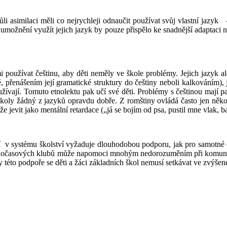
 asimilaci měli co nejrychleji odnaučit používat svůj vlastní jazyk
–
 umožnění využít jejich jazyk by pouze přispělo ke snadnější adaptaci 
oužívat češtinu, aby děti neměly ve škole problémy. Jejich jazyk al
ě, přenášením její gramatické struktury do češtiny neboli kalkováním), 
oužívají. Tomuto etnolektu pak učí své děti. Problémy s češtinou mají 
 školy žádný z jazyků opravdu dobře. Z romštiny ovládá často jen někol
evit jako mentální retardace („já se bojím od psa, pustil mne vlak, b
í
v systému školství vyžaduje dlouhodobou podporu, jak pro samotné dět
olnočasových klubů může napomoci mnohým nedorozuměním při komunik
 této podpoře se děti a žáci základních škol nemusí setkávat ve zvýše