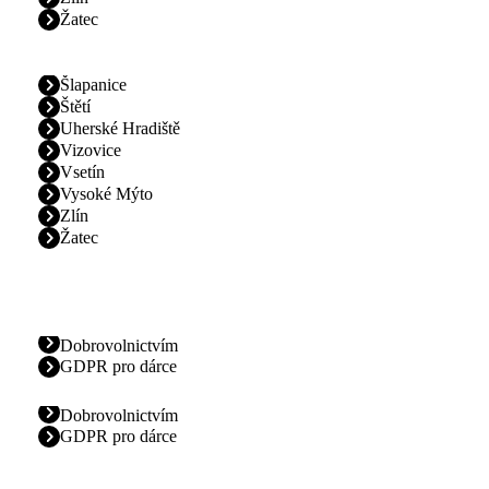
Žatec
Šlapanice
Štětí
Uherské Hradiště
Vizovice
Vsetín
Vysoké Mýto
Zlín
Žatec
Dobrovolnictvím
GDPR pro dárce
Dobrovolnictvím
GDPR pro dárce