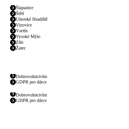
Šlapanice
Štětí
Uherské Hradiště
Vizovice
Vsetín
Vysoké Mýto
Zlín
Žatec
Dobrovolnictvím
GDPR pro dárce
Dobrovolnictvím
GDPR pro dárce