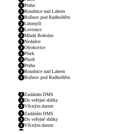
Praha
Roudnice nad Labem
Rožnov pod Radhoštěm
Litomyšl
Lovosice
Mladá Boleslav
Nedašov
Otrokovice
Písek
Plzeň
Praha
Roudnice nad Labem
Rožnov pod Radhoštěm
Zasláním DMS
Do veřejné sbírky
Věcným darem
Zasláním DMS
Do veřejné sbírky
Věcným darem