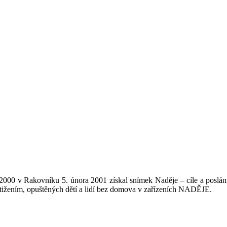
u 2000 v Rakovníku 5. února 2001 získal snímek Naděje – cíle a posl
ostižením, opuštěných dětí a lidí bez domova v zařízeních NADĚJE.