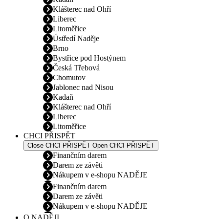
Klášterec nad Ohří
Liberec
Litoměřice
Ústředí Naděje
Brno
Bystřice pod Hostýnem
Česká Třebová
Chomutov
Jablonec nad Nisou
Kadaň
Klášterec nad Ohří
Liberec
Litoměřice
CHCI PŘISPĚT
Close CHCI PŘISPĚT
Open CHCI PŘISPĚT
Finančním darem
Darem ze závěti
Nákupem v e-shopu NADĚJE
Finančním darem
Darem ze závěti
Nákupem v e-shopu NADĚJE
O NADĚJI