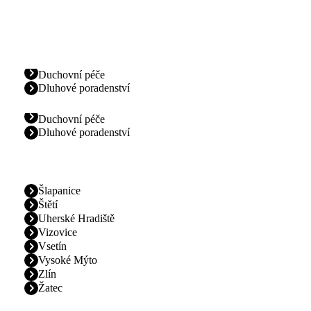
Duchovní péče
Dluhové poradenství
Duchovní péče
Dluhové poradenství
Šlapanice
Štětí
Uherské Hradiště
Vizovice
Vsetín
Vysoké Mýto
Zlín
Žatec