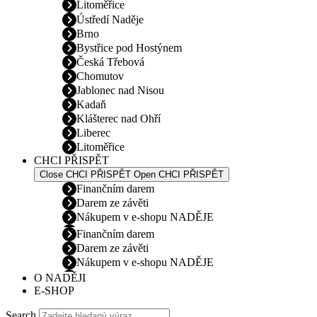
Litoměřice
Ústředí Naděje
Brno
Bystřice pod Hostýnem
Česká Třebová
Chomutov
Jablonec nad Nisou
Kadaň
Klášterec nad Ohří
Liberec
Litoměřice
CHCI PŘISPĚT
Close CHCI PŘISPĚT
Open CHCI PŘISPĚT
Finančním darem
Darem ze závěti
Nákupem v e-shopu NADĚJE
Finančním darem
Darem ze závěti
Nákupem v e-shopu NADĚJE
O NADĚJI
E-SHOP
Search