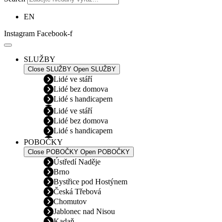
EN
Instagram
Facebook-f
SLUŽBY
Close SLUŽBY
Open SLUŽBY
Lidé ve stáří
Lidé bez domova
Lidé s handicapem
Lidé ve stáří
Lidé bez domova
Lidé s handicapem
POBOČKY
Close POBOČKY
Open POBOČKY
Ústředí Naděje
Brno
Bystřice pod Hostýnem
Česká Třebová
Chomutov
Jablonec nad Nisou
Kadaň