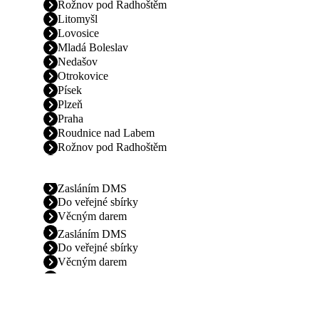
Rožnov pod Radhoštěm
Litomyšl
Lovosice
Mladá Boleslav
Nedašov
Otrokovice
Písek
Plzeň
Praha
Roudnice nad Labem
Rožnov pod Radhoštěm
Zasláním DMS
Do veřejné sbírky
Věcným darem
Zasláním DMS
Do veřejné sbírky
Věcným darem