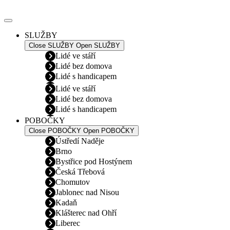
Přejít
k
obsahu
SLUŽBY
Close SLUŽBY
Open SLUŽBY
Lidé ve stáří
Lidé bez domova
Lidé s handicapem
Lidé ve stáří
Lidé bez domova
Lidé s handicapem
POBOČKY
Close POBOČKY
Open POBOČKY
Ústředí Naděje
Brno
Bystřice pod Hostýnem
Česká Třebová
Chomutov
Jablonec nad Nisou
Kadaň
Klášterec nad Ohří
Liberec