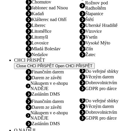
Chomutov
Rožnov pod
Jablonec nad Nisou
Radhoštěm
Kadaň
Šlapanice
Klášterec nad Ohří
Štětí
Liberec
Uherské Hradiště
Litoměřice
Vizovice
Litomyšl
Vsetín
Lovosice
Vysoké Mýto
Mladá Boleslav
Zlín
Nedašov
Žatec
CHCI PŘISPĚT
Close CHCI PŘISPĚT
Open CHCI PŘISPĚT
Do veřejné sbírky
Finančním darem
Věcným darem
Darem ze závěti
Dobrovolnictvím
Nákupem v e-shopu
NADĚJE
GDPR pro dárce
Zasláním DMS
Do veřejné sbírky
Finančním darem
Věcným darem
Darem ze závěti
Dobrovolnictvím
Nákupem v e-shopu
NADĚJE
GDPR pro dárce
Zasláním DMS
O NADĚJI