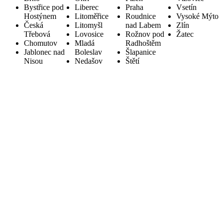
Bystřice pod
Liberec
Praha
Vsetín
Hostýnem
Litoměřice
Roudnice
Vysoké Mýto
Česká
Litomyšl
nad Labem
Zlín
Třebová
Lovosice
Rožnov pod
Žatec
Chomutov
Mladá
Radhoštěm
Jablonec nad
Boleslav
Šlapanice
Nisou
Nedašov
Štětí