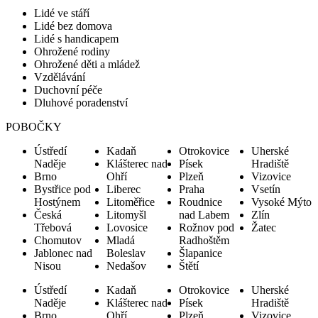
Lidé ve stáří
Lidé bez domova
Lidé s handicapem
Ohrožené rodiny
Ohrožené děti a mládež
Vzdělávání
Duchovní péče
Dluhové poradenství
POBOČKY
Ústředí
Kadaň
Otrokovice
Uherské
Naděje
Klášterec nad
Písek
Hradiště
Brno
Ohří
Plzeň
Vizovice
Bystřice pod
Liberec
Praha
Vsetín
Hostýnem
Litoměřice
Roudnice
Vysoké Mýto
Česká
Litomyšl
nad Labem
Zlín
Třebová
Lovosice
Rožnov pod
Žatec
Chomutov
Mladá
Radhoštěm
Jablonec nad
Boleslav
Šlapanice
Nisou
Nedašov
Štětí
Ústředí
Kadaň
Otrokovice
Uherské
Naděje
Klášterec nad
Písek
Hradiště
Brno
Ohří
Plzeň
Vizovice