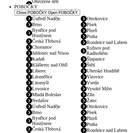
Ohrožené děti
POBOČKY
Close POBOČKY
Open POBOČKY
Ústředí Naděje
Otrokovice
Brno
Písek
Bystřice pod
Plzeň
Hostýnem
Praha
Česká Třebová
Roudnice nad Labem
Chomutov
Rožnov pod
Jablonec nad Nisou
Radhoštěm
Kadaň
Šlapanice
Klášterec nad Ohří
Štětí
Liberec
Uherské Hradiště
Litoměřice
Vizovice
Litomyšl
Vsetín
Lovosice
Vysoké Mýto
Mladá Boleslav
Zlín
Nedašov
Žatec
Ústředí Naděje
Otrokovice
Brno
Písek
Bystřice pod
Plzeň
Hostýnem
Praha
Česká Třebová
Roudnice nad Labem