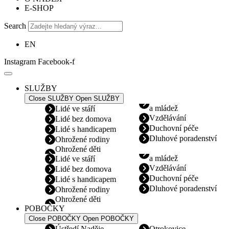
E-SHOP
Search
EN
Instagram
Facebook-f
SLUŽBY
Close SLUŽBY
Open SLUŽBY
a mládež
Lidé ve stáří
Vzdělávání
Lidé bez domova
Duchovní péče
Lidé s handicapem
Dluhové poradenství
Ohrožené rodiny
Ohrožené děti
a mládež
Lidé ve stáří
Vzdělávání
Lidé bez domova
Duchovní péče
Lidé s handicapem
Dluhové poradenství
Ohrožené rodiny
Ohrožené děti
POBOČKY
Close POBOČKY
Open POBOČKY
Ústředí Naděje
Otrokovice