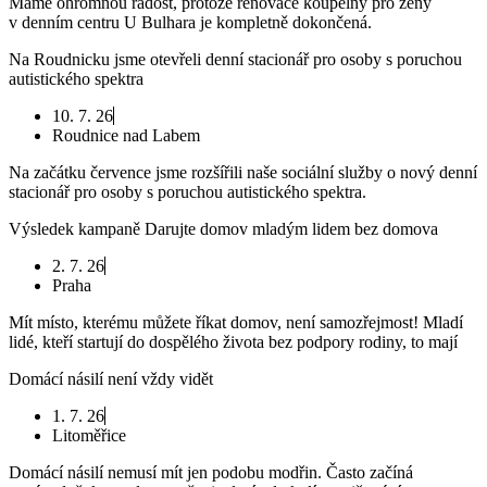
Máme ohromnou radost, protože renovace koupelny pro ženy
v denním centru U Bulhara je kompletně dokončená.
Na Roudnicku jsme otevřeli denní stacionář pro osoby s poruchou
autistického spektra
10. 7. 26
Roudnice nad Labem
Na začátku července jsme rozšířili naše sociální služby o nový denní
stacionář pro osoby s poruchou autistického spektra.
Výsledek kampaně Darujte domov mladým lidem bez domova
2. 7. 26
Praha
Mít místo, kterému můžete říkat domov, není samozřejmost! Mladí
lidé, kteří startují do dospělého života bez podpory rodiny, to mají
Domácí násilí není vždy vidět
1. 7. 26
Litoměřice
Domácí násilí nemusí mít jen podobu modřin. Často začíná