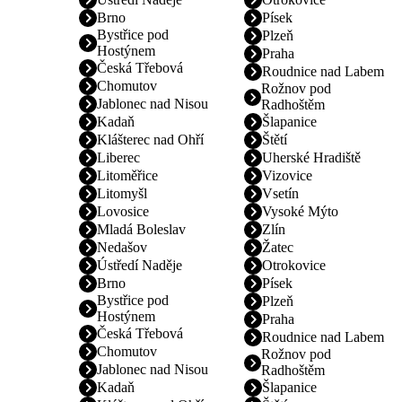
Brno
Písek
Bystřice pod
Plzeň
Hostýnem
Praha
Česká Třebová
Roudnice nad Labem
Chomutov
Rožnov pod
Jablonec nad Nisou
Radhoštěm
Kadaň
Šlapanice
Klášterec nad Ohří
Štětí
Liberec
Uherské Hradiště
Litoměřice
Vizovice
Litomyšl
Vsetín
Lovosice
Vysoké Mýto
Mladá Boleslav
Zlín
Nedašov
Žatec
Ústředí Naděje
Otrokovice
Brno
Písek
Bystřice pod
Plzeň
Hostýnem
Praha
Česká Třebová
Roudnice nad Labem
Chomutov
Rožnov pod
Jablonec nad Nisou
Radhoštěm
Kadaň
Šlapanice