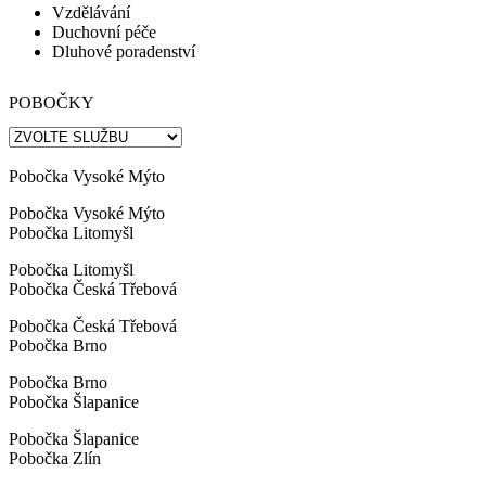
Vzdělávání
Duchovní péče
Dluhové poradenství
POBOČKY
chci přispět na službu
chci přispět na službu
chci přispět na službu
chci přispět na službu
chci přispět na službu
chci přispět na službu
chci přispět na službu
chci přispět na službu
více
více
více
více
více
více
více
více
Pobočka Vysoké Mýto
Pobočka Vysoké Mýto
Pobočka Litomyšl
Pobočka Litomyšl
Pobočka Česká Třebová
Pobočka Česká Třebová
Pobočka Brno
Pobočka Brno
Pobočka Šlapanice
Pobočka Šlapanice
Pobočka Zlín