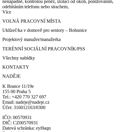
nenápadně, kontrolou peněz, izolací od okolí, ponižováním,
odebíráním telefonu nebo strachem,
Více
VOLNÁ PRACOVNÍ MÍSTA
Uklízeč/ka v domově pro seniory – Bohunice
Projektový manažer/manažerka
TERÉNNÍ SOCIÁLNÍ PRACOVNÍK/PSS
Všechny nabídky
KONTAKTY
NADĚJE
K Brance 11/19e
155 00 Praha 5
Tel.: +420 770 327 697
Email: nadeje@nadeje.cz
Účet: 316012163/0300
IČO: 00570931
DIČ: CZ00570931
Datová schránka: eyi9aqn