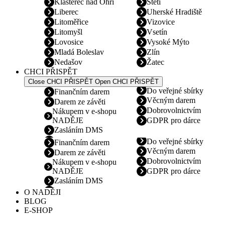
Klášterec nad Ohří
Štětí
Liberec
Uherské Hradiště
Litoměřice
Vizovice
Litomyšl
Vsetín
Lovosice
Vysoké Mýto
Mladá Boleslav
Zlín
Nedašov
Žatec
CHCI PŘISPĚT
Close CHCI PŘISPĚT
Open CHCI PŘISPĚT
Do veřejné sbírky
Finančním darem
Věcným darem
Darem ze závěti
Dobrovolnictvím
Nákupem v e-shopu
NADĚJE
GDPR pro dárce
Zasláním DMS
Do veřejné sbírky
Finančním darem
Věcným darem
Darem ze závěti
Dobrovolnictvím
Nákupem v e-shopu
NADĚJE
GDPR pro dárce
Zasláním DMS
O NADĚJI
BLOG
E-SHOP