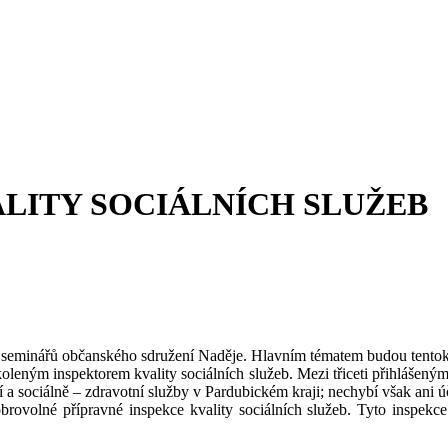
LITY SOCIÁLNÍCH SLUŽEB
h seminářů občanského sdružení Naděje. Hlavním tématem budou tentokr
oleným inspektorem kvality sociálních služeb. Mezi třiceti přihlášeným
lní a sociálně – zdravotní služby v Pardubickém kraji; nechybí však ani 
 dobrovolné přípravné inspekce kvality sociálních služeb. Tyto inspekc