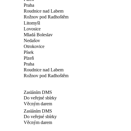
Praha
Roudnice nad Labem
Rožnov pod Radhoštěm
Litomyšl
Lovosice
Mladá Boleslav
Nedašov
Otrokovice
Písek
Plzeň
Praha
Roudnice nad Labem
Rožnov pod Radhoštěm
Zasláním DMS
Do veřejné sbírky
Věcným darem
Zasláním DMS
Do veřejné sbírky
Věcným darem