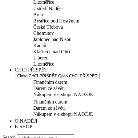
Litoměřice
Ústředí Naděje
Brno
Bystřice pod Hostýnem
Česká Třebová
Chomutov
Jablonec nad Nisou
Kadaň
Klášterec nad Ohří
Liberec
Litoměřice
CHCI PŘISPĚT
Close CHCI PŘISPĚT
Open CHCI PŘISPĚT
Finančním darem
Darem ze závěti
Nákupem v e-shopu NADĚJE
Finančním darem
Darem ze závěti
Nákupem v e-shopu NADĚJE
O NADĚJI
E-SHOP
Search