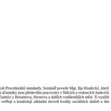
át Procedurální standardy. Seminář povede Mgr. Ilja Hradecký, který
i účastníky jsou především pracovníci v řídících a vedoucích funkcích
účastníci z Broumova, Hronova a dalších vzdálenějších měst. Ti využili
e ověřují a kontrolují základní úroveň kvality sociálních služeb a tím