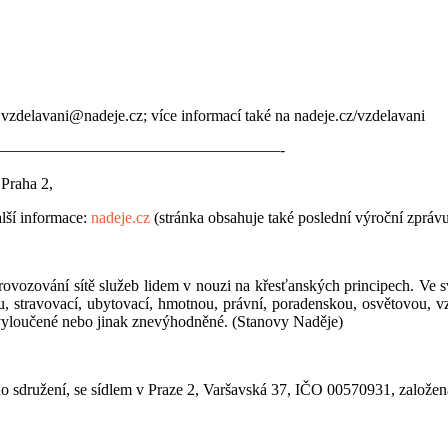
 vzdelavani@nadeje.cz; více informací také na nadeje.cz/vzdelavani
——————————————————-
Praha 2,
alší informace:
nadeje.cz
(stránka obsahuje také poslední výroční zprávu)
rovozování sítě služeb lidem v nouzi na křesťanských principech. Ve s
ou, stravovací, ubytovací, hmotnou, právní, poradenskou, osvětovou, 
 vyloučené nebo jinak znevýhodněné. (Stanovy Naděje)
 sdružení, se sídlem v Praze 2, Varšavská 37, IČO 00570931, založena