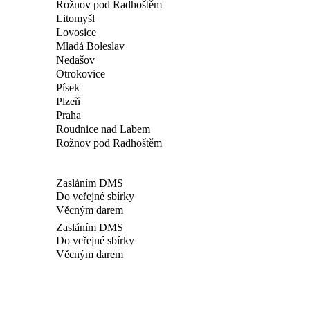
Rožnov pod Radhoštěm
Litomyšl
Lovosice
Mladá Boleslav
Nedašov
Otrokovice
Písek
Plzeň
Praha
Roudnice nad Labem
Rožnov pod Radhoštěm
Zasláním DMS
Do veřejné sbírky
Věcným darem
Zasláním DMS
Do veřejné sbírky
Věcným darem