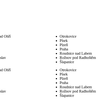
ad Ohří
Otrokovice
Písek
Plzeň
Praha
Roudnice nad Labem
slav
Rožnov pod Radhoštěm
Šlapanice
ad Ohří
Otrokovice
Písek
Plzeň
Praha
Roudnice nad Labem
slav
Rožnov pod Radhoštěm
Šlapanice