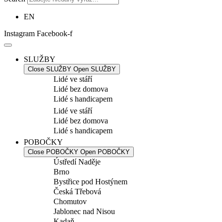
EN
Instagram
Facebook-f
SLUŽBY
Close SLUŽBY
Open SLUŽBY
Lidé ve stáří
Lidé bez domova
Lidé s handicapem
Lidé ve stáří
Lidé bez domova
Lidé s handicapem
POBOČKY
Close POBOČKY
Open POBOČKY
Ústředí Naděje
Brno
Bystřice pod Hostýnem
Česká Třebová
Chomutov
Jablonec nad Nisou
Kadaň