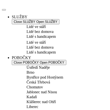
Přejít
k
obsahu
SLUŽBY
Close SLUŽBY
Open SLUŽBY
Lidé ve stáří
Lidé bez domova
Lidé s handicapem
Lidé ve stáří
Lidé bez domova
Lidé s handicapem
POBOČKY
Close POBOČKY
Open POBOČKY
Ústředí Naděje
Brno
Bystřice pod Hostýnem
Česká Třebová
Chomutov
Jablonec nad Nisou
Kadaň
Klášterec nad Ohří
Liberec