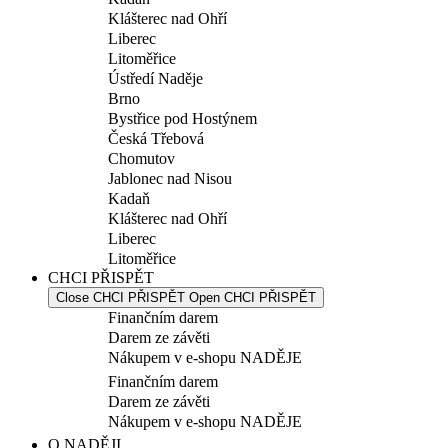
Klášterec nad Ohří
Liberec
Litoměřice
Ústředí Naděje
Brno
Bystřice pod Hostýnem
Česká Třebová
Chomutov
Jablonec nad Nisou
Kadaň
Klášterec nad Ohří
Liberec
Litoměřice
CHCI PŘISPĚT
Close CHCI PŘISPĚT
Open CHCI PŘISPĚT
Finančním darem
Darem ze závěti
Nákupem v e-shopu NADĚJE
Finančním darem
Darem ze závěti
Nákupem v e-shopu NADĚJE
O NADĚJI