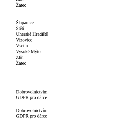
Žatec
Šlapanice
Štětí
Uherské Hradiště
Vizovice
Vsetín
Vysoké Mýto
Zlín
Žatec
Dobrovolnictvím
GDPR pro dárce
Dobrovolnictvím
GDPR pro dárce