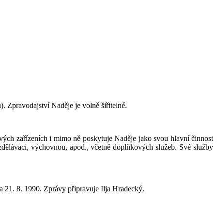
. Zpravodajství Naděje je volně šiřitelné.
vých zařízeních i mimo ně poskytuje Naděje jako svou hlavní činnost
vzdělávací, výchovnou, apod., včetně doplňkových služeb. Své služby
 21. 8. 1990. Zprávy připravuje Ilja Hradecký.