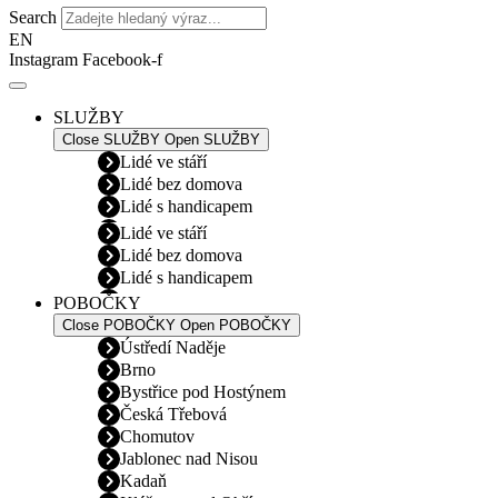
Search
EN
Instagram
Facebook-f
SLUŽBY
Close SLUŽBY
Open SLUŽBY
Lidé ve stáří
Lidé bez domova
Lidé s handicapem
Lidé ve stáří
Lidé bez domova
Lidé s handicapem
POBOČKY
Close POBOČKY
Open POBOČKY
Ústředí Naděje
Brno
Bystřice pod Hostýnem
Česká Třebová
Chomutov
Jablonec nad Nisou
Kadaň