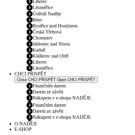
Liberec
Litoměřice
Ústředí Naděje
Brno
Bystřice pod Hostýnem
Česká Třebová
Chomutov
Jablonec nad Nisou
Kadaň
Klášterec nad Ohří
Liberec
Litoměřice
CHCI PŘISPĚT
Close CHCI PŘISPĚT
Open CHCI PŘISPĚT
Finančním darem
Darem ze závěti
Nákupem v e-shopu NADĚJE
Finančním darem
Darem ze závěti
Nákupem v e-shopu NADĚJE
O NADĚJI
E-SHOP