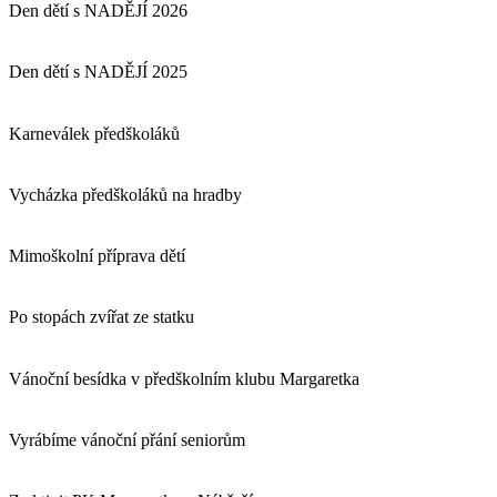
Den dětí s NADĚJÍ 2026
Den dětí s NADĚJÍ 2025
Karneválek předškoláků
Vycházka předškoláků na hradby
Mimoškolní příprava dětí
Po stopách zvířat ze statku
Vánoční besídka v předškolním klubu Margaretka
Vyrábíme vánoční přání seniorům