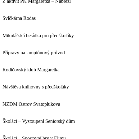
Z aktivit PK Margaretka – Nábřeží
Svíčkárna Rodas
Mikulášská besídka pro předškoláky
Přípravy na lampiónový průvod
Rodičovský klub Margaretka
Návštěva knihovny s předškoláky
NZDM Ostrov Svatoplukova
Školáci – Vystoupení Seniorský dům
Školáci – Sportovní hry v Elimu