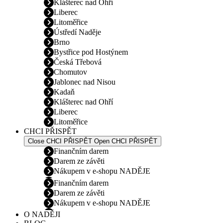
Klášterec nad Ohří
Liberec
Litoměřice
Ústředí Naděje
Brno
Bystřice pod Hostýnem
Česká Třebová
Chomutov
Jablonec nad Nisou
Kadaň
Klášterec nad Ohří
Liberec
Litoměřice
CHCI PŘISPĚT
Close CHCI PŘISPĚT
Open CHCI PŘISPĚT
Finančním darem
Darem ze závěti
Nákupem v e-shopu NADĚJE
Finančním darem
Darem ze závěti
Nákupem v e-shopu NADĚJE
O NADĚJI