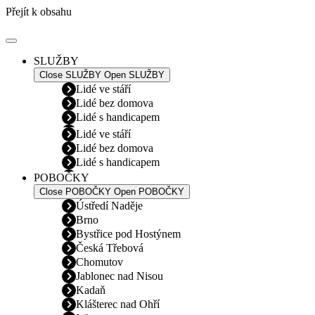
Přejít k obsahu
SLUŽBY
Close SLUŽBY
Open SLUŽBY
Lidé ve stáří
Lidé bez domova
Lidé s handicapem
Lidé ve stáří
Lidé bez domova
Lidé s handicapem
POBOČKY
Close POBOČKY
Open POBOČKY
Ústředí Naděje
Brno
Bystřice pod Hostýnem
Česká Třebová
Chomutov
Jablonec nad Nisou
Kadaň
Klášterec nad Ohří