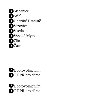
Šlapanice
Štětí
Uherské Hradiště
Vizovice
Vsetín
Vysoké Mýto
Zlín
Žatec
Dobrovolnictvím
GDPR pro dárce
Dobrovolnictvím
GDPR pro dárce