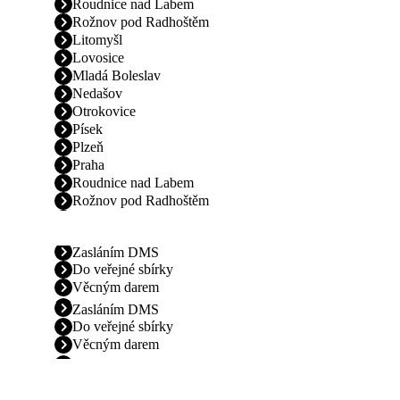
Roudnice nad Labem
Rožnov pod Radhoštěm
Litomyšl
Lovosice
Mladá Boleslav
Nedašov
Otrokovice
Písek
Plzeň
Praha
Roudnice nad Labem
Rožnov pod Radhoštěm
Zasláním DMS
Do veřejné sbírky
Věcným darem
Zasláním DMS
Do veřejné sbírky
Věcným darem