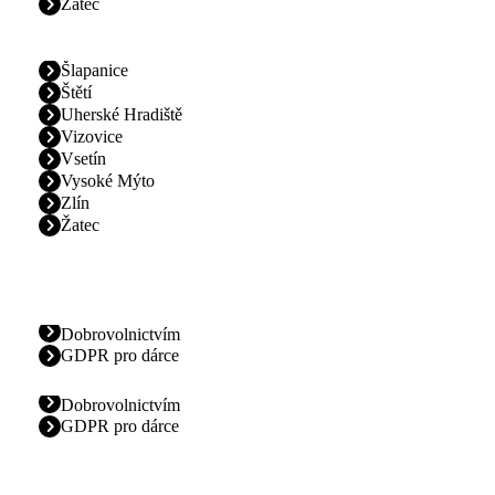
Žatec
Šlapanice
Štětí
Uherské Hradiště
Vizovice
Vsetín
Vysoké Mýto
Zlín
Žatec
Dobrovolnictvím
GDPR pro dárce
Dobrovolnictvím
GDPR pro dárce