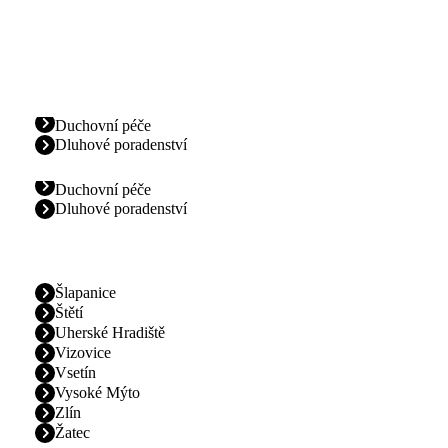
Duchovní péče
Dluhové poradenství
Duchovní péče
Dluhové poradenství
Šlapanice
Štětí
Uherské Hradiště
Vizovice
Vsetín
Vysoké Mýto
Zlín
Žatec