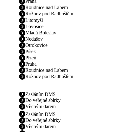
Praha
Roudnice nad Labem
Rožnov pod Radhoštěm
Litomyšl
Lovosice
Mladá Boleslav
Nedašov
Otrokovice
Písek
Plzeň
Praha
Roudnice nad Labem
Rožnov pod Radhoštěm
Zasláním DMS
Do veřejné sbírky
Věcným darem
Zasláním DMS
Do veřejné sbírky
Věcným darem