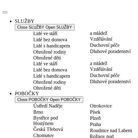
Přejít
k
obsahu
SLUŽBY
Close SLUŽBY
Open SLUŽBY
a mládež
Lidé ve stáří
Vzdělávání
Lidé bez domova
Duchovní péče
Lidé s handicapem
Dluhové poradenství
Ohrožené rodiny
Ohrožené děti
a mládež
Lidé ve stáří
Vzdělávání
Lidé bez domova
Duchovní péče
Lidé s handicapem
Dluhové poradenství
Ohrožené rodiny
Ohrožené děti
POBOČKY
Close POBOČKY
Open POBOČKY
Ústředí Naděje
Otrokovice
Brno
Písek
Bystřice pod
Plzeň
Hostýnem
Praha
Česká Třebová
Roudnice nad Labem
Chomutov
Rožnov pod