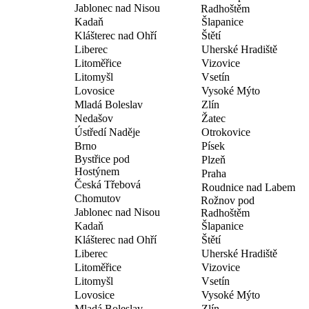
Jablonec nad Nisou
Radhoštěm
Kadaň
Šlapanice
Klášterec nad Ohří
Štětí
Liberec
Uherské Hradiště
Litoměřice
Vizovice
Litomyšl
Vsetín
Lovosice
Vysoké Mýto
Mladá Boleslav
Zlín
Nedašov
Žatec
Ústředí Naděje
Otrokovice
Brno
Písek
Bystřice pod
Plzeň
Hostýnem
Praha
Česká Třebová
Roudnice nad Labem
Chomutov
Rožnov pod
Jablonec nad Nisou
Radhoštěm
Kadaň
Šlapanice
Klášterec nad Ohří
Štětí
Liberec
Uherské Hradiště
Litoměřice
Vizovice
Litomyšl
Vsetín
Lovosice
Vysoké Mýto
Mladá Boleslav
Zlín