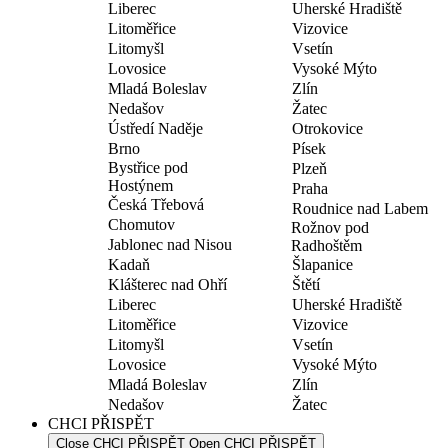
Liberec
Uherské Hradiště
Litoměřice
Vizovice
Litomyšl
Vsetín
Lovosice
Vysoké Mýto
Mladá Boleslav
Zlín
Nedašov
Žatec
Ústředí Naděje
Otrokovice
Brno
Písek
Bystřice pod
Plzeň
Hostýnem
Praha
Česká Třebová
Roudnice nad Labem
Chomutov
Rožnov pod
Jablonec nad Nisou
Radhoštěm
Kadaň
Šlapanice
Klášterec nad Ohří
Štětí
Liberec
Uherské Hradiště
Litoměřice
Vizovice
Litomyšl
Vsetín
Lovosice
Vysoké Mýto
Mladá Boleslav
Zlín
Nedašov
Žatec
CHCI PŘISPĚT
Close CHCI PŘISPĚT
Open CHCI PŘISPĚT