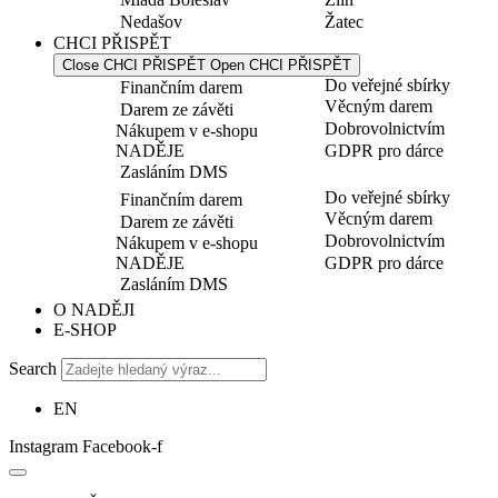
Nedašov
Žatec
CHCI PŘISPĚT
Close CHCI PŘISPĚT
Open CHCI PŘISPĚT
Do veřejné sbírky
Finančním darem
Věcným darem
Darem ze závěti
Dobrovolnictvím
Nákupem v e-shopu
NADĚJE
GDPR pro dárce
Zasláním DMS
Do veřejné sbírky
Finančním darem
Věcným darem
Darem ze závěti
Dobrovolnictvím
Nákupem v e-shopu
NADĚJE
GDPR pro dárce
Zasláním DMS
O NADĚJI
E-SHOP
Search
EN
Instagram
Facebook-f