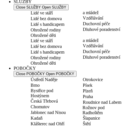
SLUŽBY
Close SLUŽBY
Open SLUŽBY
a mládež
Lidé ve stáří
Vzdělávání
Lidé bez domova
Duchovní péče
Lidé s handicapem
Dluhové poradenství
Ohrožené rodiny
Ohrožené děti
a mládež
Lidé ve stáří
Vzdělávání
Lidé bez domova
Duchovní péče
Lidé s handicapem
Dluhové poradenství
Ohrožené rodiny
Ohrožené děti
POBOČKY
Close POBOČKY
Open POBOČKY
Ústředí Naděje
Otrokovice
Brno
Písek
Bystřice pod
Plzeň
Hostýnem
Praha
Česká Třebová
Roudnice nad Labem
Chomutov
Rožnov pod
Jablonec nad Nisou
Radhoštěm
Kadaň
Šlapanice
Klášterec nad Ohří
Štětí