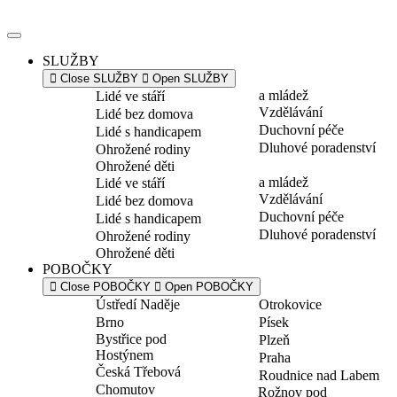
Přejít
k
obsahu
SLUŽBY
Close SLUŽBY
Open SLUŽBY
a mládež
Lidé ve stáří
Vzdělávání
Lidé bez domova
Duchovní péče
Lidé s handicapem
Dluhové poradenství
Ohrožené rodiny
Ohrožené děti
a mládež
Lidé ve stáří
Vzdělávání
Lidé bez domova
Duchovní péče
Lidé s handicapem
Dluhové poradenství
Ohrožené rodiny
Ohrožené děti
POBOČKY
Close POBOČKY
Open POBOČKY
Ústředí Naděje
Otrokovice
Brno
Písek
Bystřice pod
Plzeň
Hostýnem
Praha
Česká Třebová
Roudnice nad Labem
Chomutov
Rožnov pod