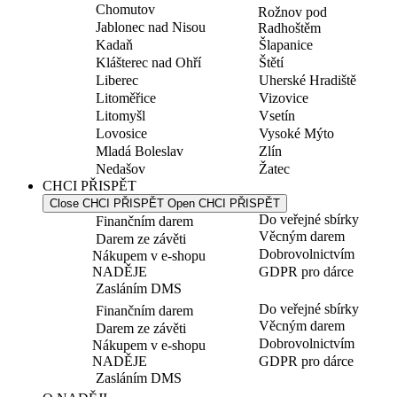
Chomutov
Rožnov pod
Jablonec nad Nisou
Radhoštěm
Kadaň
Šlapanice
Klášterec nad Ohří
Štětí
Liberec
Uherské Hradiště
Litoměřice
Vizovice
Litomyšl
Vsetín
Lovosice
Vysoké Mýto
Mladá Boleslav
Zlín
Nedašov
Žatec
CHCI PŘISPĚT
Close CHCI PŘISPĚT
Open CHCI PŘISPĚT
Do veřejné sbírky
Finančním darem
Věcným darem
Darem ze závěti
Dobrovolnictvím
Nákupem v e-shopu
NADĚJE
GDPR pro dárce
Zasláním DMS
Do veřejné sbírky
Finančním darem
Věcným darem
Darem ze závěti
Dobrovolnictvím
Nákupem v e-shopu
NADĚJE
GDPR pro dárce
Zasláním DMS