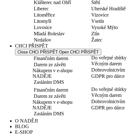
Klášterec nad Ohří
Štětí
Liberec
Uherské Hradiště
Litoměřice
Vizovice
Litomyšl
Vsetín
Lovosice
Vysoké Mýto
Mladá Boleslav
Zlín
Nedašov
Žatec
CHCI PŘISPĚT
Close CHCI PŘISPĚT
Open CHCI PŘISPĚT
Do veřejné sbírky
Finančním darem
Věcným darem
Darem ze závěti
Dobrovolnictvím
Nákupem v e-shopu
NADĚJE
GDPR pro dárce
Zasláním DMS
Do veřejné sbírky
Finančním darem
Věcným darem
Darem ze závěti
Dobrovolnictvím
Nákupem v e-shopu
NADĚJE
GDPR pro dárce
Zasláním DMS
O NADĚJI
BLOG
E-SHOP