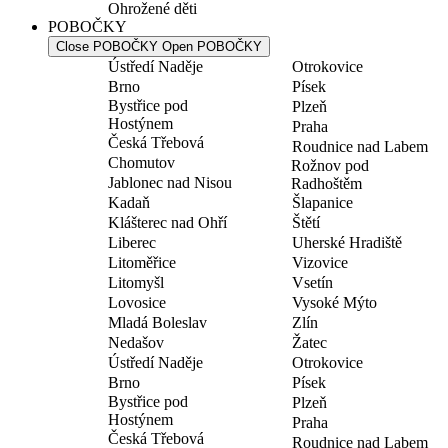
Ohrožené děti
POBOČKY
Close POBOČKY
Open POBOČKY
Ústředí Naděje
Otrokovice
Brno
Písek
Bystřice pod
Plzeň
Hostýnem
Praha
Česká Třebová
Roudnice nad Labem
Chomutov
Rožnov pod
Jablonec nad Nisou
Radhoštěm
Kadaň
Šlapanice
Klášterec nad Ohří
Štětí
Liberec
Uherské Hradiště
Litoměřice
Vizovice
Litomyšl
Vsetín
Lovosice
Vysoké Mýto
Mladá Boleslav
Zlín
Nedašov
Žatec
Ústředí Naděje
Otrokovice
Brno
Písek
Bystřice pod
Plzeň
Hostýnem
Praha
Česká Třebová
Roudnice nad Labem