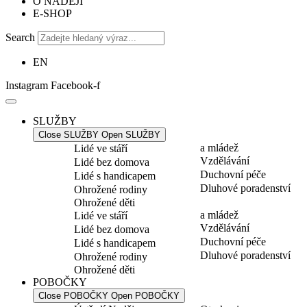
O NADĚJI
E-SHOP
Search
EN
Instagram
Facebook-f
SLUŽBY
Close SLUŽBY
Open SLUŽBY
a mládež
Lidé ve stáří
Vzdělávání
Lidé bez domova
Duchovní péče
Lidé s handicapem
Dluhové poradenství
Ohrožené rodiny
Ohrožené děti
a mládež
Lidé ve stáří
Vzdělávání
Lidé bez domova
Duchovní péče
Lidé s handicapem
Dluhové poradenství
Ohrožené rodiny
Ohrožené děti
POBOČKY
Close POBOČKY
Open POBOČKY