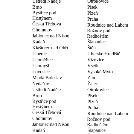
Ústředí Naděje
Otrokovice
Brno
Písek
Bystřice pod
Plzeň
Hostýnem
Praha
Česká Třebová
Roudnice nad Labem
Chomutov
Rožnov pod
Jablonec nad Nisou
Radhoštěm
Kadaň
Šlapanice
Klášterec nad Ohří
Štětí
Liberec
Uherské Hradiště
Litoměřice
Vizovice
Litomyšl
Vsetín
Lovosice
Vysoké Mýto
Mladá Boleslav
Zlín
Nedašov
Žatec
Ústředí Naděje
Otrokovice
Brno
Písek
Bystřice pod
Plzeň
Hostýnem
Praha
Česká Třebová
Roudnice nad Labem
Chomutov
Rožnov pod
Jablonec nad Nisou
Radhoštěm
Kadaň
Šlapanice