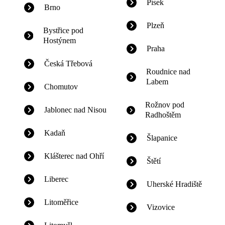
Písek
Brno
Plzeň
Bystřice pod
Hostýnem
Praha
Česká Třebová
Roudnice nad
Labem
Chomutov
Rožnov pod
Jablonec nad Nisou
Radhoštěm
Kadaň
Šlapanice
Klášterec nad Ohří
Štětí
Liberec
Uherské Hradiště
Litoměřice
Vizovice