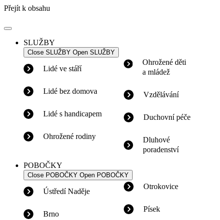
Přejít k obsahu
SLUŽBY
Close SLUŽBY
Open SLUŽBY
Ohrožené děti
Lidé ve stáří
a mládež
Lidé bez domova
Vzdělávání
Lidé s handicapem
Duchovní péče
Ohrožené rodiny
Dluhové
poradenství
POBOČKY
Close POBOČKY
Open POBOČKY
Otrokovice
Ústředí Naděje
Písek
Brno