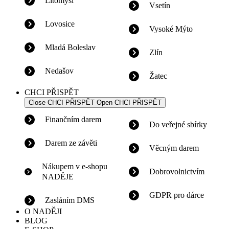
Litomyšl
Vsetín
Lovosice
Vysoké Mýto
Mladá Boleslav
Zlín
Nedašov
Žatec
CHCI PŘISPĚT
Close CHCI PŘISPĚT
Open CHCI PŘISPĚT
Finančním darem
Do veřejné sbírky
Darem ze závěti
Věcným darem
Nákupem v e-shopu
Dobrovolnictvím
NADĚJE
GDPR pro dárce
Zasláním DMS
O NADĚJI
BLOG