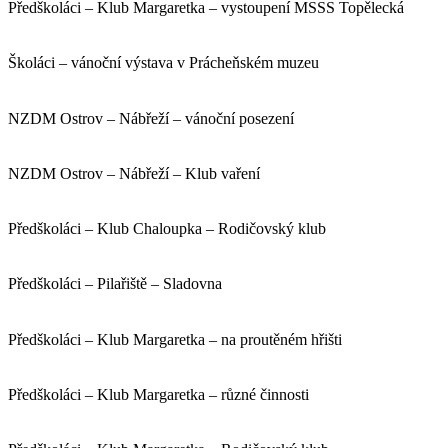
Předškoláci – Klub Margaretka – vystoupení MSSS Topělecká
Školáci – vánoční výstava v Prácheňském muzeu
NZDM Ostrov – Nábřeží – vánoční posezení
NZDM Ostrov – Nábřeží – Klub vaření
Předškoláci – Klub Chaloupka – Rodičovský klub
Předškoláci – Pilařiště – Sladovna
Předškoláci – Klub Margaretka – na proutěném hřišti
Předškoláci – Klub Margaretka – různé činnosti