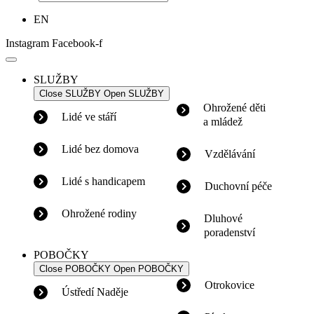
EN
Instagram
Facebook-f
SLUŽBY
Close SLUŽBY
Open SLUŽBY
Ohrožené děti
Lidé ve stáří
a mládež
Lidé bez domova
Vzdělávání
Lidé s handicapem
Duchovní péče
Ohrožené rodiny
Dluhové
poradenství
POBOČKY
Close POBOČKY
Open POBOČKY
Otrokovice
Ústředí Naděje