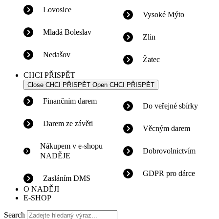
Lovosice
Vysoké Mýto
Mladá Boleslav
Zlín
Nedašov
Žatec
CHCI PŘISPĚT
Close CHCI PŘISPĚT
Open CHCI PŘISPĚT
Finančním darem
Do veřejné sbírky
Darem ze závěti
Věcným darem
Nákupem v e-shopu
Dobrovolnictvím
NADĚJE
GDPR pro dárce
Zasláním DMS
O NADĚJI
E-SHOP
Search