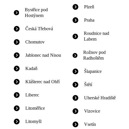
Plzeň
Bystřice pod
Hostýnem
Praha
Česká Třebová
Roudnice nad
Labem
Chomutov
Rožnov pod
Jablonec nad Nisou
Radhoštěm
Kadaň
Šlapanice
Klášterec nad Ohří
Štětí
Liberec
Uherské Hradiště
Litoměřice
Vizovice
Litomyšl
Vsetín