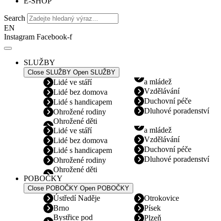
E-SHOP
Search
EN
Instagram
Facebook-f
SLUŽBY
Close SLUŽBY
Open SLUŽBY
a mládež
Lidé ve stáří
Vzdělávání
Lidé bez domova
Duchovní péče
Lidé s handicapem
Dluhové poradenství
Ohrožené rodiny
Ohrožené děti
a mládež
Lidé ve stáří
Vzdělávání
Lidé bez domova
Duchovní péče
Lidé s handicapem
Dluhové poradenství
Ohrožené rodiny
Ohrožené děti
POBOČKY
Close POBOČKY
Open POBOČKY
Ústředí Naděje
Otrokovice
Brno
Písek
Bystřice pod
Plzeň