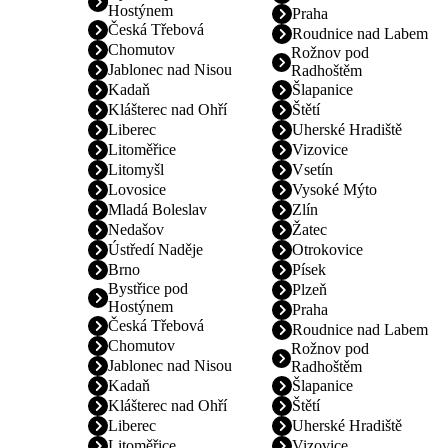
Hostýnem
Praha
Česká Třebová
Roudnice nad Labem
Chomutov
Rožnov pod
Jablonec nad Nisou
Radhoštěm
Kadaň
Šlapanice
Klášterec nad Ohří
Štětí
Liberec
Uherské Hradiště
Litoměřice
Vizovice
Litomyšl
Vsetín
Lovosice
Vysoké Mýto
Mladá Boleslav
Zlín
Nedašov
Žatec
Ústředí Naděje
Otrokovice
Brno
Písek
Bystřice pod
Plzeň
Hostýnem
Praha
Česká Třebová
Roudnice nad Labem
Chomutov
Rožnov pod
Jablonec nad Nisou
Radhoštěm
Kadaň
Šlapanice
Klášterec nad Ohří
Štětí
Liberec
Uherské Hradiště
Litoměřice
Vizovice