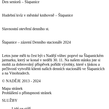
Den seniorů – Šlapanice
Hudební kvíz v městské knihovně – Šlapanice
Slavnostní otevření denního st.
Šlapanice – zázemí Denního stacionáře 2024
Letos jsme měli tu čest být s Nadějí vůbec poprvé na Šlapanickém
jarmarku, který se konal v neděli 30. 11. Na našem stánku jste si
mohli za dobrovolný příspěvek pořídit výrobky, které s láskou a
pečlivostí vytvořili klienti našich denních stacionářů ve Šlapanicích
a na Vinohradech.
© NADĚJE 2013 - 2024
Mapa stránek
Prohlášení o přístupnosti stránek
SLUŽBY
Lidé ve stáří