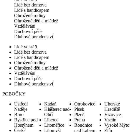
Lidé bez domova
Lidé s handicapem
Ohrožené rodiny
Ohrožené děti a mládež
Vzdělávání
Duchovní péče
Dluhové poradenství
Lidé ve stáří
Lidé bez domova
Lidé s handicapem
Ohrožené rodiny
Ohrožené děti a mládež
Vzdělávání
Duchovní péče
Dluhové poradenství
POBOČKY
Ústředí
Kadaň
Otrokovice
Uherské
Naděje
Klášterec nad
Písek
Hradiště
Brno
Ohří
Plzeň
Vizovice
Bystřice pod
Liberec
Praha
Vsetín
Hostýnem
Litoměřice
Roudnice
Vysoké Mýto
Česká
Litomyšl
nad Labem
Zlín