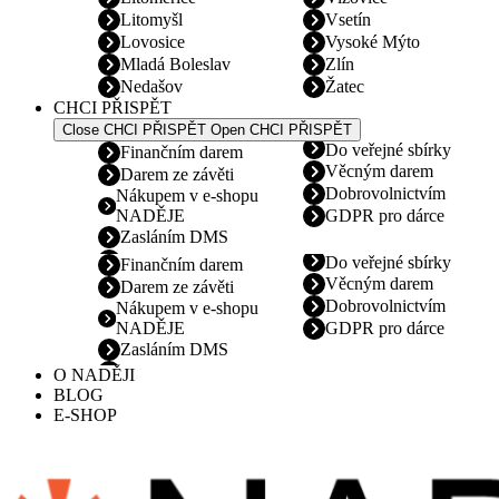
Litomyšl
Vsetín
Lovosice
Vysoké Mýto
Mladá Boleslav
Zlín
Nedašov
Žatec
CHCI PŘISPĚT
Close CHCI PŘISPĚT
Open CHCI PŘISPĚT
Do veřejné sbírky
Finančním darem
Věcným darem
Darem ze závěti
Dobrovolnictvím
Nákupem v e-shopu
NADĚJE
GDPR pro dárce
Zasláním DMS
Do veřejné sbírky
Finančním darem
Věcným darem
Darem ze závěti
Dobrovolnictvím
Nákupem v e-shopu
NADĚJE
GDPR pro dárce
Zasláním DMS
O NADĚJI
BLOG
E-SHOP