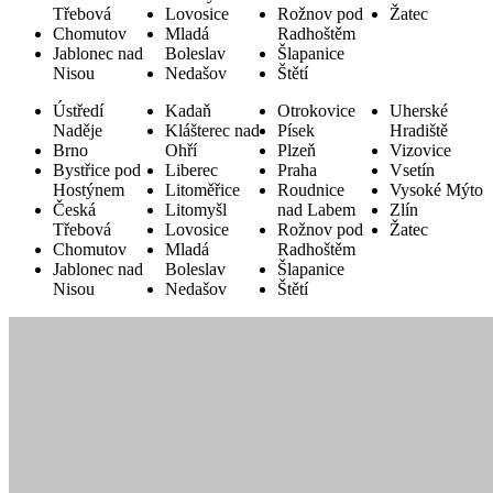
Třebová
Lovosice
Rožnov pod
Žatec
Chomutov
Mladá
Radhoštěm
Jablonec nad
Boleslav
Šlapanice
Nisou
Nedašov
Štětí
Ústředí
Kadaň
Otrokovice
Uherské
Naděje
Klášterec nad
Písek
Hradiště
Brno
Ohří
Plzeň
Vizovice
Bystřice pod
Liberec
Praha
Vsetín
Hostýnem
Litoměřice
Roudnice
Vysoké Mýto
Česká
Litomyšl
nad Labem
Zlín
Třebová
Lovosice
Rožnov pod
Žatec
Chomutov
Mladá
Radhoštěm
Jablonec nad
Boleslav
Šlapanice
Nisou
Nedašov
Štětí