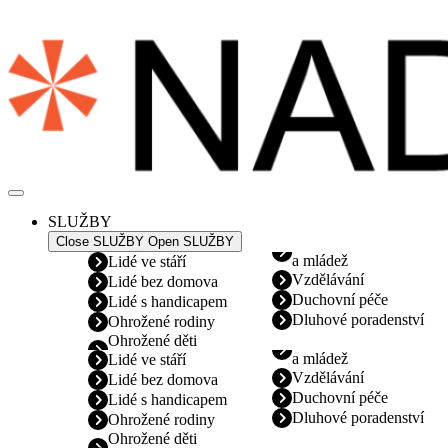
Přejít
k
obsahu
SLUŽBY
Close SLUŽBY
Open SLUŽBY
a mládež
Lidé ve stáří
Vzdělávání
Lidé bez domova
Duchovní péče
Lidé s handicapem
Dluhové poradenství
Ohrožené rodiny
Ohrožené děti
a mládež
Lidé ve stáří
Vzdělávání
Lidé bez domova
Duchovní péče
Lidé s handicapem
Dluhové poradenství
Ohrožené rodiny
Ohrožené děti