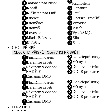
Jablonec nad Nisou
Radhoštěm
Kadaň
Šlapanice
Klášterec nad Ohří
Štětí
Liberec
Uherské Hradiště
Litoměřice
Vizovice
Litomyšl
Vsetín
Lovosice
Vysoké Mýto
Mladá Boleslav
Zlín
Nedašov
Žatec
CHCI PŘISPĚT
Close CHCI PŘISPĚT
Open CHCI PŘISPĚT
Do veřejné sbírky
Finančním darem
Věcným darem
Darem ze závěti
Dobrovolnictvím
Nákupem v e-shopu
NADĚJE
GDPR pro dárce
Zasláním DMS
Do veřejné sbírky
Finančním darem
Věcným darem
Darem ze závěti
Dobrovolnictvím
Nákupem v e-shopu
NADĚJE
GDPR pro dárce
Zasláním DMS
O NADĚJI