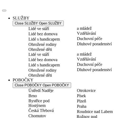
Přejít
k
obsahu
SLUŽBY
Close SLUŽBY
Open SLUŽBY
a mládež
Lidé ve stáří
Vzdělávání
Lidé bez domova
Duchovní péče
Lidé s handicapem
Dluhové poradenství
Ohrožené rodiny
Ohrožené děti
a mládež
Lidé ve stáří
Vzdělávání
Lidé bez domova
Duchovní péče
Lidé s handicapem
Dluhové poradenství
Ohrožené rodiny
Ohrožené děti
POBOČKY
Close POBOČKY
Open POBOČKY
Ústředí Naděje
Otrokovice
Brno
Písek
Bystřice pod
Plzeň
Hostýnem
Praha
Česká Třebová
Roudnice nad Labem
Chomutov
Rožnov pod