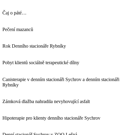
Čaj o páté…
Pečení mazanců
Rok Denního stacionáře Rybníky
Pobyt klientů sociálně terapeutické dílny
Canisterapie v denním stacionáři Sychrov a denním stacionáři
Rybníky
Zámková dlažba nahradila nevyhovující asfalt
Hipoterapie pro klienty denního stacionáře Sychrov
Denní stacionář Sychrov v ZOO Lešná