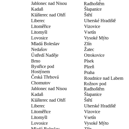
Jablonec nad Nisou
Radhoštěm
Kadaň
Šlapanice
Klášterec nad Ohří
Štětí
Liberec
Uherské Hradiště
Litoměřice
Vizovice
Litomyšl
Vsetín
Lovosice
Vysoké Mýto
Mladá Boleslav
Zlín
Nedašov
Žatec
Ústředí Naděje
Otrokovice
Brno
Písek
Bystřice pod
Plzeň
Hostýnem
Praha
Česká Třebová
Roudnice nad Labem
Chomutov
Rožnov pod
Jablonec nad Nisou
Radhoštěm
Kadaň
Šlapanice
Klášterec nad Ohří
Štětí
Liberec
Uherské Hradiště
Litoměřice
Vizovice
Litomyšl
Vsetín
Lovosice
Vysoké Mýto
Mladá Boleslav
Zlín