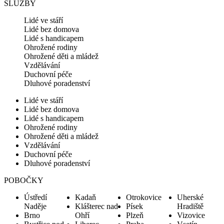
SLUŽBY
Lidé ve stáří
Lidé bez domova
Lidé s handicapem
Ohrožené rodiny
Ohrožené děti a mládež
Vzdělávání
Duchovní péče
Dluhové poradenství
Lidé ve stáří
Lidé bez domova
Lidé s handicapem
Ohrožené rodiny
Ohrožené děti a mládež
Vzdělávání
Duchovní péče
Dluhové poradenství
POBOČKY
Ústředí
Kadaň
Otrokovice
Uherské
Naděje
Klášterec nad
Písek
Hradiště
Brno
Ohří
Plzeň
Vizovice