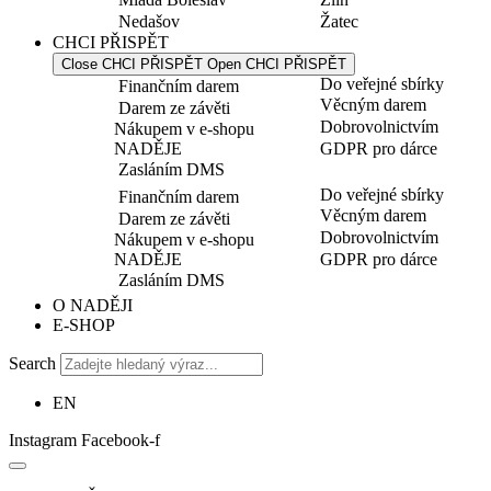
Nedašov
Žatec
CHCI PŘISPĚT
Close CHCI PŘISPĚT
Open CHCI PŘISPĚT
Do veřejné sbírky
Finančním darem
Věcným darem
Darem ze závěti
Dobrovolnictvím
Nákupem v e-shopu
NADĚJE
GDPR pro dárce
Zasláním DMS
Do veřejné sbírky
Finančním darem
Věcným darem
Darem ze závěti
Dobrovolnictvím
Nákupem v e-shopu
NADĚJE
GDPR pro dárce
Zasláním DMS
O NADĚJI
E-SHOP
Search
EN
Instagram
Facebook-f