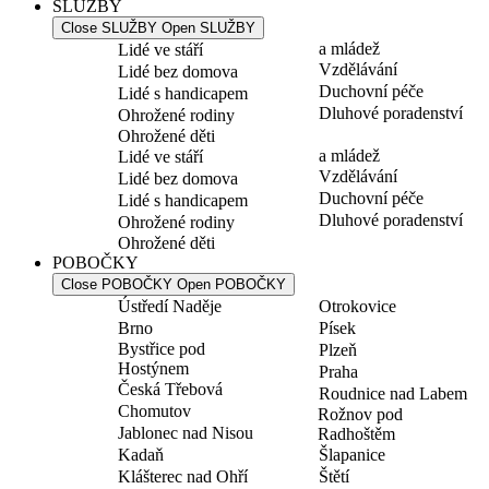
SLUŽBY
Close SLUŽBY
Open SLUŽBY
a mládež
Lidé ve stáří
Vzdělávání
Lidé bez domova
Duchovní péče
Lidé s handicapem
Dluhové poradenství
Ohrožené rodiny
Ohrožené děti
a mládež
Lidé ve stáří
Vzdělávání
Lidé bez domova
Duchovní péče
Lidé s handicapem
Dluhové poradenství
Ohrožené rodiny
Ohrožené děti
POBOČKY
Close POBOČKY
Open POBOČKY
Ústředí Naděje
Otrokovice
Brno
Písek
Bystřice pod
Plzeň
Hostýnem
Praha
Česká Třebová
Roudnice nad Labem
Chomutov
Rožnov pod
Jablonec nad Nisou
Radhoštěm
Kadaň
Šlapanice
Klášterec nad Ohří
Štětí