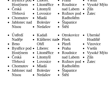
Bystřice pod
Liberec
Praha
Vsetín
Hostýnem
Litoměřice
Roudnice
Vysoké Mýto
Česká
Litomyšl
nad Labem
Zlín
Třebová
Lovosice
Rožnov pod
Žatec
Chomutov
Mladá
Radhoštěm
Jablonec nad
Boleslav
Šlapanice
Nisou
Nedašov
Štětí
Ústředí
Kadaň
Otrokovice
Uherské
Naděje
Klášterec nad
Písek
Hradiště
Brno
Ohří
Plzeň
Vizovice
Bystřice pod
Liberec
Praha
Vsetín
Hostýnem
Litoměřice
Roudnice
Vysoké Mýto
Česká
Litomyšl
nad Labem
Zlín
Třebová
Lovosice
Rožnov pod
Žatec
Chomutov
Mladá
Radhoštěm
Jablonec nad
Boleslav
Šlapanice
Nisou
Nedašov
Štětí