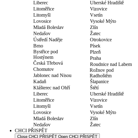
Liberec
Uherské Hradiště
Litoměřice
Vizovice
Litomyšl
Vsetín
Lovosice
Vysoké Mýto
Mladá Boleslav
Zlín
Nedašov
Žatec
Ústředí Naděje
Otrokovice
Brno
Písek
Bystřice pod
Plzeň
Hostýnem
Praha
Česká Třebová
Roudnice nad Labem
Chomutov
Rožnov pod
Jablonec nad Nisou
Radhoštěm
Kadaň
Šlapanice
Klášterec nad Ohří
Štětí
Liberec
Uherské Hradiště
Litoměřice
Vizovice
Litomyšl
Vsetín
Lovosice
Vysoké Mýto
Mladá Boleslav
Zlín
Nedašov
Žatec
CHCI PŘISPĚT
Close CHCI PŘISPĚT
Open CHCI PŘISPĚT