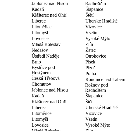
Jablonec nad Nisou
Radhoštěm
Kadaň
Šlapanice
Klášterec nad Ohří
Štětí
Liberec
Uherské Hradiště
Litoměřice
Vizovice
Litomyšl
Vsetín
Lovosice
Vysoké Mýto
Mladá Boleslav
Zlín
Nedašov
Žatec
Ústředí Naděje
Otrokovice
Brno
Písek
Bystřice pod
Plzeň
Hostýnem
Praha
Česká Třebová
Roudnice nad Labem
Chomutov
Rožnov pod
Jablonec nad Nisou
Radhoštěm
Kadaň
Šlapanice
Klášterec nad Ohří
Štětí
Liberec
Uherské Hradiště
Litoměřice
Vizovice
Litomyšl
Vsetín
Lovosice
Vysoké Mýto
Mladá Boleslav
Zlín