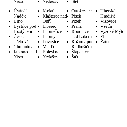
Nisou
Nedašov
Štětí
Ústředí
Kadaň
Otrokovice
Uherské
Naděje
Klášterec nad
Písek
Hradiště
Brno
Ohří
Plzeň
Vizovice
Bystřice pod
Liberec
Praha
Vsetín
Hostýnem
Litoměřice
Roudnice
Vysoké Mýto
Česká
Litomyšl
nad Labem
Zlín
Třebová
Lovosice
Rožnov pod
Žatec
Chomutov
Mladá
Radhoštěm
Jablonec nad
Boleslav
Šlapanice
Nisou
Nedašov
Štětí