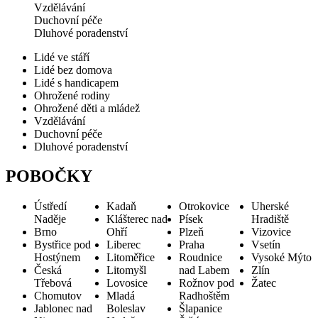
Vzdělávání
Duchovní péče
Dluhové poradenství
Lidé ve stáří
Lidé bez domova
Lidé s handicapem
Ohrožené rodiny
Ohrožené děti a mládež
Vzdělávání
Duchovní péče
Dluhové poradenství
POBOČKY
Ústředí
Kadaň
Otrokovice
Uherské
Naděje
Klášterec nad
Písek
Hradiště
Brno
Ohří
Plzeň
Vizovice
Bystřice pod
Liberec
Praha
Vsetín
Hostýnem
Litoměřice
Roudnice
Vysoké Mýto
Česká
Litomyšl
nad Labem
Zlín
Třebová
Lovosice
Rožnov pod
Žatec
Chomutov
Mladá
Radhoštěm
Jablonec nad
Boleslav
Šlapanice