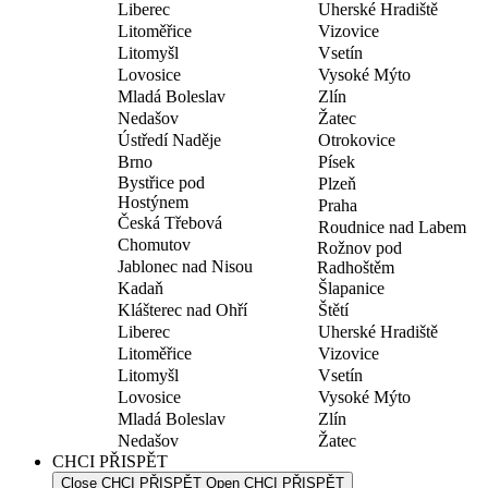
Liberec
Uherské Hradiště
Litoměřice
Vizovice
Litomyšl
Vsetín
Lovosice
Vysoké Mýto
Mladá Boleslav
Zlín
Nedašov
Žatec
Ústředí Naděje
Otrokovice
Brno
Písek
Bystřice pod
Plzeň
Hostýnem
Praha
Česká Třebová
Roudnice nad Labem
Chomutov
Rožnov pod
Jablonec nad Nisou
Radhoštěm
Kadaň
Šlapanice
Klášterec nad Ohří
Štětí
Liberec
Uherské Hradiště
Litoměřice
Vizovice
Litomyšl
Vsetín
Lovosice
Vysoké Mýto
Mladá Boleslav
Zlín
Nedašov
Žatec
CHCI PŘISPĚT
Close CHCI PŘISPĚT
Open CHCI PŘISPĚT