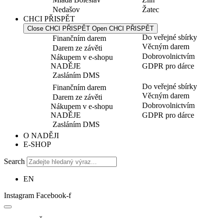
Nedašov
Žatec
CHCI PŘISPĚT
Close CHCI PŘISPĚT
Open CHCI PŘISPĚT
Do veřejné sbírky
Finančním darem
Věcným darem
Darem ze závěti
Dobrovolnictvím
Nákupem v e-shopu
NADĚJE
GDPR pro dárce
Zasláním DMS
Do veřejné sbírky
Finančním darem
Věcným darem
Darem ze závěti
Dobrovolnictvím
Nákupem v e-shopu
NADĚJE
GDPR pro dárce
Zasláním DMS
O NADĚJI
E-SHOP
Search
EN
Instagram
Facebook-f