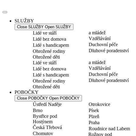
Přejít
k
obsahu
SLUŽBY
Close SLUŽBY
Open SLUŽBY
a mládež
Lidé ve stáří
Vzdělávání
Lidé bez domova
Duchovní péče
Lidé s handicapem
Dluhové poradenství
Ohrožené rodiny
Ohrožené děti
a mládež
Lidé ve stáří
Vzdělávání
Lidé bez domova
Duchovní péče
Lidé s handicapem
Dluhové poradenství
Ohrožené rodiny
Ohrožené děti
POBOČKY
Close POBOČKY
Open POBOČKY
Ústředí Naděje
Otrokovice
Brno
Písek
Bystřice pod
Plzeň
Hostýnem
Praha
Česká Třebová
Roudnice nad Labem
Chomutov
Rožnov pod