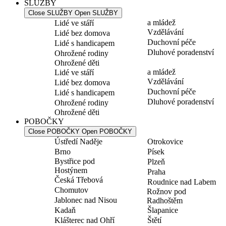
SLUŽBY
Close SLUŽBY
Open SLUŽBY
a mládež
Lidé ve stáří
Vzdělávání
Lidé bez domova
Duchovní péče
Lidé s handicapem
Dluhové poradenství
Ohrožené rodiny
Ohrožené děti
a mládež
Lidé ve stáří
Vzdělávání
Lidé bez domova
Duchovní péče
Lidé s handicapem
Dluhové poradenství
Ohrožené rodiny
Ohrožené děti
POBOČKY
Close POBOČKY
Open POBOČKY
Ústředí Naděje
Otrokovice
Brno
Písek
Bystřice pod
Plzeň
Hostýnem
Praha
Česká Třebová
Roudnice nad Labem
Chomutov
Rožnov pod
Jablonec nad Nisou
Radhoštěm
Kadaň
Šlapanice
Klášterec nad Ohří
Štětí