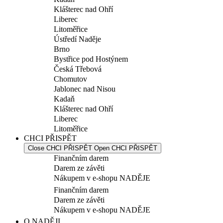
Klášterec nad Ohří
Liberec
Litoměřice
Ústředí Naděje
Brno
Bystřice pod Hostýnem
Česká Třebová
Chomutov
Jablonec nad Nisou
Kadaň
Klášterec nad Ohří
Liberec
Litoměřice
CHCI PŘISPĚT
Close CHCI PŘISPĚT
Open CHCI PŘISPĚT
Finančním darem
Darem ze závěti
Nákupem v e-shopu NADĚJE
Finančním darem
Darem ze závěti
Nákupem v e-shopu NADĚJE
O NADĚJI