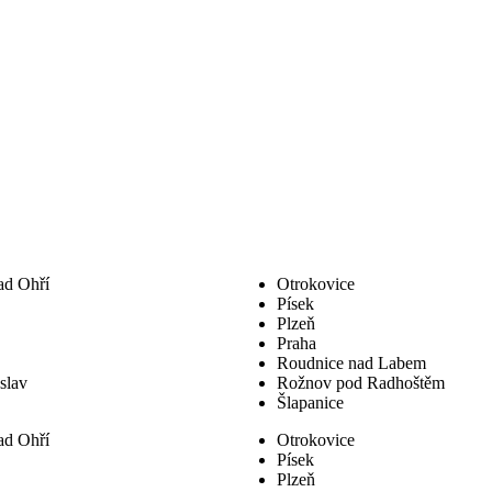
ad Ohří
Otrokovice
Písek
Plzeň
Praha
Roudnice nad Labem
slav
Rožnov pod Radhoštěm
Šlapanice
ad Ohří
Otrokovice
Písek
Plzeň