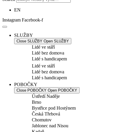
EN
Instagram
Facebook-f
SLUŽBY
Close SLUŽBY
Open SLUŽBY
Lidé ve stáří
Lidé bez domova
Lidé s handicapem
Lidé ve stáří
Lidé bez domova
Lidé s handicapem
POBOČKY
Close POBOČKY
Open POBOČKY
Ústředí Naděje
Brno
Bystřice pod Hostýnem
Česká Třebová
Chomutov
Jablonec nad Nisou
Kadaň