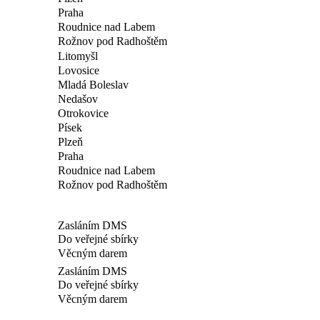
Praha
Roudnice nad Labem
Rožnov pod Radhoštěm
Litomyšl
Lovosice
Mladá Boleslav
Nedašov
Otrokovice
Písek
Plzeň
Praha
Roudnice nad Labem
Rožnov pod Radhoštěm
Zasláním DMS
Do veřejné sbírky
Věcným darem
Zasláním DMS
Do veřejné sbírky
Věcným darem