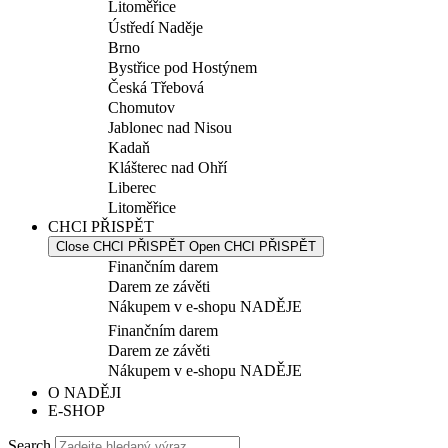
Litoměřice
Ústředí Naděje
Brno
Bystřice pod Hostýnem
Česká Třebová
Chomutov
Jablonec nad Nisou
Kadaň
Klášterec nad Ohří
Liberec
Litoměřice
CHCI PŘISPĚT
Close CHCI PŘISPĚT
Open CHCI PŘISPĚT
Finančním darem
Darem ze závěti
Nákupem v e-shopu NADĚJE
Finančním darem
Darem ze závěti
Nákupem v e-shopu NADĚJE
O NADĚJI
E-SHOP
Search