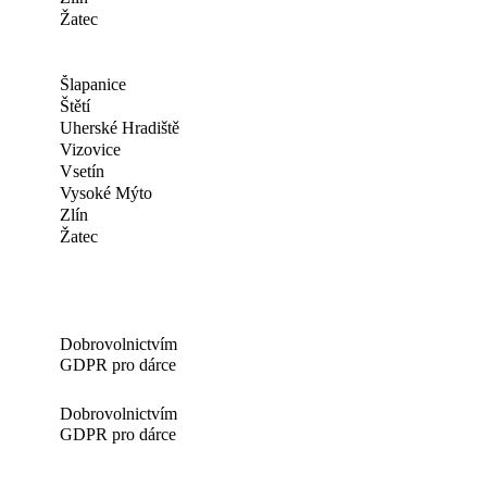
Žatec
Šlapanice
Štětí
Uherské Hradiště
Vizovice
Vsetín
Vysoké Mýto
Zlín
Žatec
Dobrovolnictvím
GDPR pro dárce
Dobrovolnictvím
GDPR pro dárce