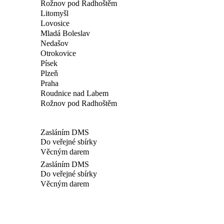
Rožnov pod Radhoštěm
Litomyšl
Lovosice
Mladá Boleslav
Nedašov
Otrokovice
Písek
Plzeň
Praha
Roudnice nad Labem
Rožnov pod Radhoštěm
Zasláním DMS
Do veřejné sbírky
Věcným darem
Zasláním DMS
Do veřejné sbírky
Věcným darem