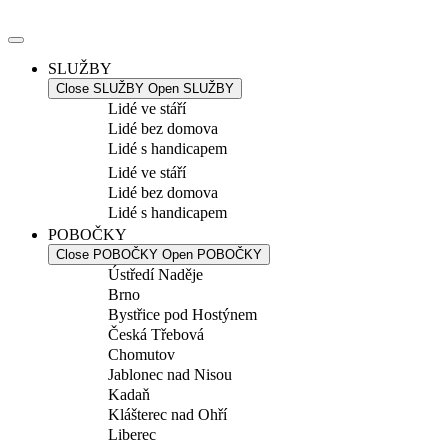
Přejít
k
obsahu
SLUŽBY
Close SLUŽBY
Open SLUŽBY
Lidé ve stáří
Lidé bez domova
Lidé s handicapem
Lidé ve stáří
Lidé bez domova
Lidé s handicapem
POBOČKY
Close POBOČKY
Open POBOČKY
Ústředí Naděje
Brno
Bystřice pod Hostýnem
Česká Třebová
Chomutov
Jablonec nad Nisou
Kadaň
Klášterec nad Ohří
Liberec