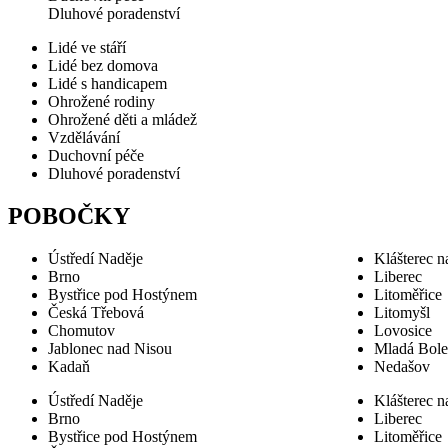
Dluhové poradenství
Lidé ve stáří
Lidé bez domova
Lidé s handicapem
Ohrožené rodiny
Ohrožené děti a mládež
Vzdělávání
Duchovní péče
Dluhové poradenství
POBOČKY
Ústředí Naděje
Klášterec n
Brno
Liberec
Bystřice pod Hostýnem
Litoměřice
Česká Třebová
Litomyšl
Chomutov
Lovosice
Jablonec nad Nisou
Mladá Bole
Kadaň
Nedašov
Ústředí Naděje
Klášterec n
Brno
Liberec
Bystřice pod Hostýnem
Litoměřice