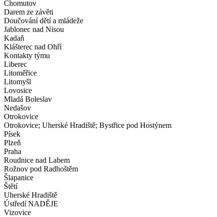
Chomutov
Darem ze závěti
Doučování dětí a mládeže
Jablonec nad Nisou
Kadaň
Klášterec nad Ohří
Kontakty týmu
Liberec
Litoměřice
Litomyšl
Lovosice
Mladá Boleslav
Nedašov
Otrokovice
Otrokovice; Uherské Hradiště; Bystřice pod Hostýnem
Písek
Plzeň
Praha
Roudnice nad Labem
Rožnov pod Radhoštěm
Šlapanice
Štětí
Uherské Hradiště
Ústředí NADĚJE
Vizovice