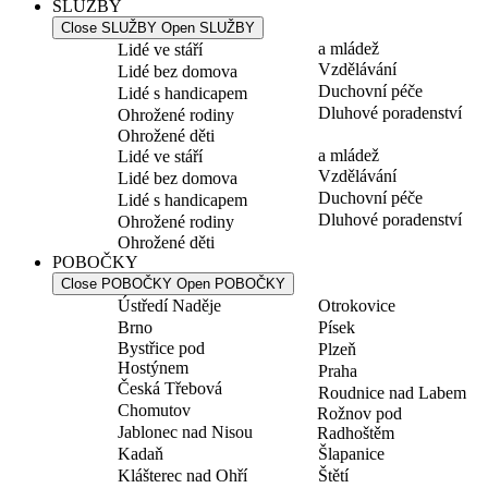
SLUŽBY
Close SLUŽBY
Open SLUŽBY
a mládež
Lidé ve stáří
Vzdělávání
Lidé bez domova
Duchovní péče
Lidé s handicapem
Dluhové poradenství
Ohrožené rodiny
Ohrožené děti
a mládež
Lidé ve stáří
Vzdělávání
Lidé bez domova
Duchovní péče
Lidé s handicapem
Dluhové poradenství
Ohrožené rodiny
Ohrožené děti
POBOČKY
Close POBOČKY
Open POBOČKY
Ústředí Naděje
Otrokovice
Brno
Písek
Bystřice pod
Plzeň
Hostýnem
Praha
Česká Třebová
Roudnice nad Labem
Chomutov
Rožnov pod
Jablonec nad Nisou
Radhoštěm
Kadaň
Šlapanice
Klášterec nad Ohří
Štětí