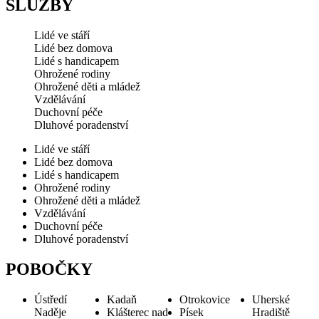
SLUŽBY
Lidé ve stáří
Lidé bez domova
Lidé s handicapem
Ohrožené rodiny
Ohrožené děti a mládež
Vzdělávání
Duchovní péče
Dluhové poradenství
Lidé ve stáří
Lidé bez domova
Lidé s handicapem
Ohrožené rodiny
Ohrožené děti a mládež
Vzdělávání
Duchovní péče
Dluhové poradenství
POBOČKY
Ústředí
Kadaň
Otrokovice
Uherské
Naděje
Klášterec nad
Písek
Hradiště