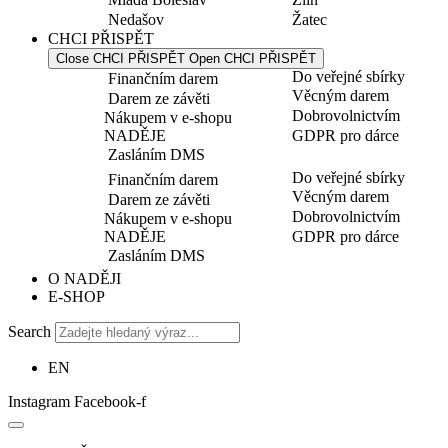
Nedašov
Žatec
CHCI PŘISPĚT
Close CHCI PŘISPĚT
Open CHCI PŘISPĚT
Do veřejné sbírky
Finančním darem
Věcným darem
Darem ze závěti
Dobrovolnictvím
Nákupem v e-shopu
NADĚJE
GDPR pro dárce
Zasláním DMS
Do veřejné sbírky
Finančním darem
Věcným darem
Darem ze závěti
Dobrovolnictvím
Nákupem v e-shopu
NADĚJE
GDPR pro dárce
Zasláním DMS
O NADĚJI
E-SHOP
Search
EN
Instagram
Facebook-f