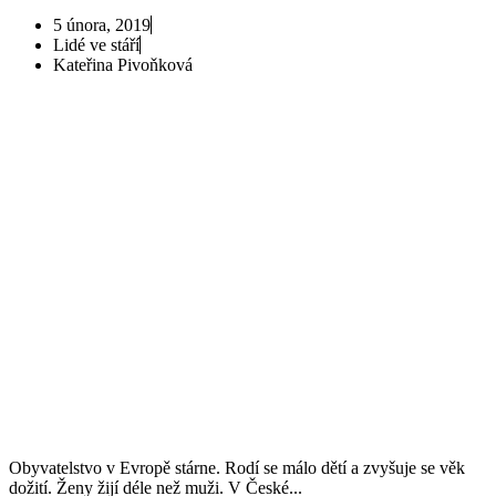
5 února, 2019
Lidé ve stáří
Kateřina Pivoňková
Obyvatelstvo v Evropě stárne. Rodí se málo dětí a zvyšuje se věk
dožití. Ženy žijí déle než muži. V České...