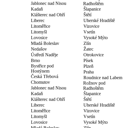
Jablonec nad Nisou
Radhoštěm
Kadaň
Šlapanice
Klášterec nad Ohří
Štětí
Liberec
Uherské Hradiště
Litoměřice
Vizovice
Litomyšl
Vsetín
Lovosice
Vysoké Mýto
Mladá Boleslav
Zlín
Nedašov
Žatec
Ústředí Naděje
Otrokovice
Brno
Písek
Bystřice pod
Plzeň
Hostýnem
Praha
Česká Třebová
Roudnice nad Labem
Chomutov
Rožnov pod
Jablonec nad Nisou
Radhoštěm
Kadaň
Šlapanice
Klášterec nad Ohří
Štětí
Liberec
Uherské Hradiště
Litoměřice
Vizovice
Litomyšl
Vsetín
Lovosice
Vysoké Mýto
Mladá Boleslav
Zlín