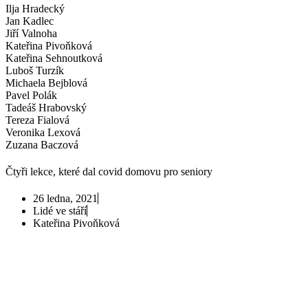
Ilja Hradecký
Jan Kadlec
Jiří Valnoha
Kateřina Pivoňková
Kateřina Sehnoutková
Luboš Turzík
Michaela Bejblová
Pavel Polák
Tadeáš Hrabovský
Tereza Fialová
Veronika Lexová
Zuzana Baczová
Čtyři lekce, které dal covid domovu pro seniory
26 ledna, 2021
Lidé ve stáří
Kateřina Pivoňková