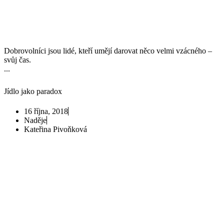
Dobrovolníci jsou lidé, kteří umějí darovat něco velmi vzácného –
svůj čas.
...
Jídlo jako paradox
16 října, 2018
Naděje
Kateřina Pivoňková