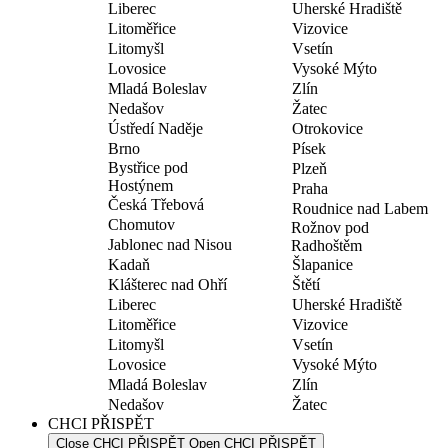
Liberec
Uherské Hradiště
Litoměřice
Vizovice
Litomyšl
Vsetín
Lovosice
Vysoké Mýto
Mladá Boleslav
Zlín
Nedašov
Žatec
Ústředí Naděje
Otrokovice
Brno
Písek
Bystřice pod
Plzeň
Hostýnem
Praha
Česká Třebová
Roudnice nad Labem
Chomutov
Rožnov pod
Jablonec nad Nisou
Radhoštěm
Kadaň
Šlapanice
Klášterec nad Ohří
Štětí
Liberec
Uherské Hradiště
Litoměřice
Vizovice
Litomyšl
Vsetín
Lovosice
Vysoké Mýto
Mladá Boleslav
Zlín
Nedašov
Žatec
CHCI PŘISPĚT
Close CHCI PŘISPĚT
Open CHCI PŘISPĚT