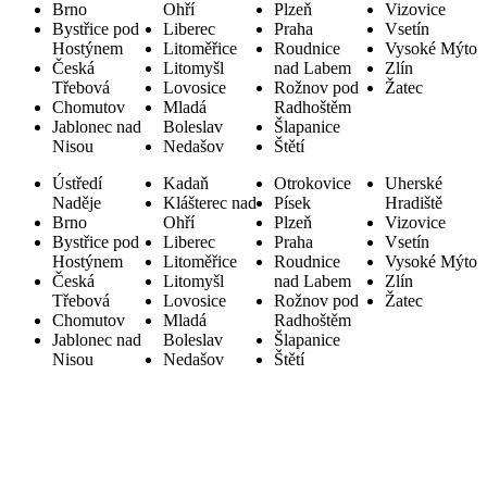
Brno
Ohří
Plzeň
Vizovice
Bystřice pod
Liberec
Praha
Vsetín
Hostýnem
Litoměřice
Roudnice
Vysoké Mýto
Česká
Litomyšl
nad Labem
Zlín
Třebová
Lovosice
Rožnov pod
Žatec
Chomutov
Mladá
Radhoštěm
Jablonec nad
Boleslav
Šlapanice
Nisou
Nedašov
Štětí
Ústředí
Kadaň
Otrokovice
Uherské
Naděje
Klášterec nad
Písek
Hradiště
Brno
Ohří
Plzeň
Vizovice
Bystřice pod
Liberec
Praha
Vsetín
Hostýnem
Litoměřice
Roudnice
Vysoké Mýto
Česká
Litomyšl
nad Labem
Zlín
Třebová
Lovosice
Rožnov pod
Žatec
Chomutov
Mladá
Radhoštěm
Jablonec nad
Boleslav
Šlapanice
Nisou
Nedašov
Štětí