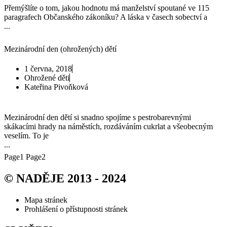
Přemýšlíte o tom, jakou hodnotu má manželství spoutané ve 115
paragrafech Občanského zákoníku? A láska v časech sobectví a
...
Mezinárodní den (ohrožených) dětí
1 června, 2018
Ohrožené děti
Kateřina Pivoňková
Mezinárodní den dětí si snadno spojíme s pestrobarevnými
skákacími hrady na náměstích, rozdáváním cukrlat a všeobecným
veselím. To je
...
Page
1
Page
2
© NADĚJE 2013 - 2024
Mapa stránek
Prohlášení o přístupnosti stránek