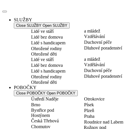
Přejít
k
obsahu
SLUŽBY
Close SLUŽBY
Open SLUŽBY
a mládež
Lidé ve stáří
Vzdělávání
Lidé bez domova
Duchovní péče
Lidé s handicapem
Dluhové poradenství
Ohrožené rodiny
Ohrožené děti
a mládež
Lidé ve stáří
Vzdělávání
Lidé bez domova
Duchovní péče
Lidé s handicapem
Dluhové poradenství
Ohrožené rodiny
Ohrožené děti
POBOČKY
Close POBOČKY
Open POBOČKY
Ústředí Naděje
Otrokovice
Brno
Písek
Bystřice pod
Plzeň
Hostýnem
Praha
Česká Třebová
Roudnice nad Labem
Chomutov
Rožnov pod