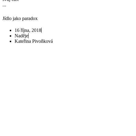
...
Jídlo jako paradox
16 října, 2018
Naděje
Kateřina Pivoňková