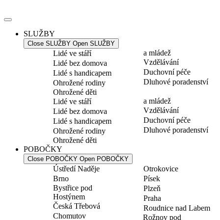
Přejít
k
obsahu
SLUŽBY
Close SLUŽBY
Open SLUŽBY
a mládež
Lidé ve stáří
Vzdělávání
Lidé bez domova
Duchovní péče
Lidé s handicapem
Dluhové poradenství
Ohrožené rodiny
Ohrožené děti
a mládež
Lidé ve stáří
Vzdělávání
Lidé bez domova
Duchovní péče
Lidé s handicapem
Dluhové poradenství
Ohrožené rodiny
Ohrožené děti
POBOČKY
Close POBOČKY
Open POBOČKY
Ústředí Naděje
Otrokovice
Brno
Písek
Bystřice pod
Plzeň
Hostýnem
Praha
Česká Třebová
Roudnice nad Labem
Chomutov
Rožnov pod