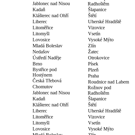
Jablonec nad Nisou
Radhoštěm
Kadaň
Šlapanice
Klášterec nad Ohří
Štětí
Liberec
Uherské Hradiště
Litoměřice
Vizovice
Litomyšl
Vsetín
Lovosice
Vysoké Mýto
Mladá Boleslav
Zlín
Nedašov
Žatec
Ústředí Naděje
Otrokovice
Brno
Písek
Bystřice pod
Plzeň
Hostýnem
Praha
Česká Třebová
Roudnice nad Labem
Chomutov
Rožnov pod
Jablonec nad Nisou
Radhoštěm
Kadaň
Šlapanice
Klášterec nad Ohří
Štětí
Liberec
Uherské Hradiště
Litoměřice
Vizovice
Litomyšl
Vsetín
Lovosice
Vysoké Mýto
Mladá Boleslav
Zlín