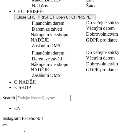
Nedašov
Žatec
CHCI PŘISPĚT
Close CHCI PŘISPĚT
Open CHCI PŘISPĚT
Do veřejné sbírky
Finančním darem
Věcným darem
Darem ze závěti
Dobrovolnictvím
Nákupem v e-shopu
NADĚJE
GDPR pro dárce
Zasláním DMS
Do veřejné sbírky
Finančním darem
Věcným darem
Darem ze závěti
Dobrovolnictvím
Nákupem v e-shopu
NADĚJE
GDPR pro dárce
Zasláním DMS
O NADĚJI
E-SHOP
Search
EN
Instagram
Facebook-f