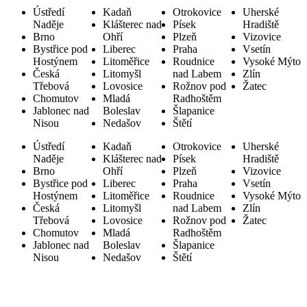
Ústředí
Kadaň
Otrokovice
Uherské
Naděje
Klášterec nad
Písek
Hradiště
Brno
Ohří
Plzeň
Vizovice
Bystřice pod
Liberec
Praha
Vsetín
Hostýnem
Litoměřice
Roudnice
Vysoké Mýto
Česká
Litomyšl
nad Labem
Zlín
Třebová
Lovosice
Rožnov pod
Žatec
Chomutov
Mladá
Radhoštěm
Jablonec nad
Boleslav
Šlapanice
Nisou
Nedašov
Štětí
Ústředí
Kadaň
Otrokovice
Uherské
Naděje
Klášterec nad
Písek
Hradiště
Brno
Ohří
Plzeň
Vizovice
Bystřice pod
Liberec
Praha
Vsetín
Hostýnem
Litoměřice
Roudnice
Vysoké Mýto
Česká
Litomyšl
nad Labem
Zlín
Třebová
Lovosice
Rožnov pod
Žatec
Chomutov
Mladá
Radhoštěm
Jablonec nad
Boleslav
Šlapanice
Nisou
Nedašov
Štětí