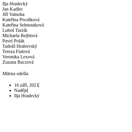
Ilja Hradecký
Jan Kadlec
Jiří Valnoha
Kateřina Pivoňková
Kateřina Sehnoutková
Luboš Turzík
Michaela Bejblová
Pavel Polák
Tadeáš Hrabovský
Tereza Fialová
Veronika Lexová
Zuzana Baczová
Milena odešla
16 září, 2021
Naděje
Ilja Hradecký