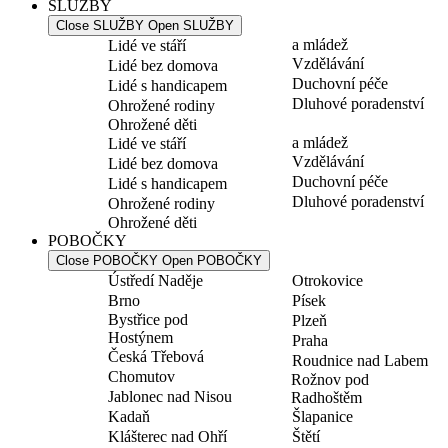
SLUŽBY
Close SLUŽBY
Open SLUŽBY
a mládež
Lidé ve stáří
Vzdělávání
Lidé bez domova
Duchovní péče
Lidé s handicapem
Dluhové poradenství
Ohrožené rodiny
Ohrožené děti
a mládež
Lidé ve stáří
Vzdělávání
Lidé bez domova
Duchovní péče
Lidé s handicapem
Dluhové poradenství
Ohrožené rodiny
Ohrožené děti
POBOČKY
Close POBOČKY
Open POBOČKY
Ústředí Naděje
Otrokovice
Brno
Písek
Bystřice pod
Plzeň
Hostýnem
Praha
Česká Třebová
Roudnice nad Labem
Chomutov
Rožnov pod
Jablonec nad Nisou
Radhoštěm
Kadaň
Šlapanice
Klášterec nad Ohří
Štětí