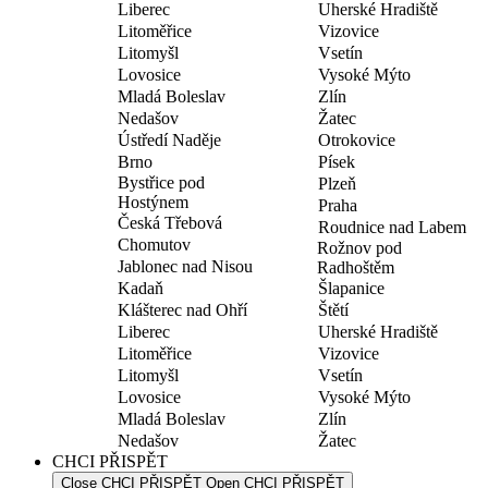
Liberec
Uherské Hradiště
Litoměřice
Vizovice
Litomyšl
Vsetín
Lovosice
Vysoké Mýto
Mladá Boleslav
Zlín
Nedašov
Žatec
Ústředí Naděje
Otrokovice
Brno
Písek
Bystřice pod
Plzeň
Hostýnem
Praha
Česká Třebová
Roudnice nad Labem
Chomutov
Rožnov pod
Jablonec nad Nisou
Radhoštěm
Kadaň
Šlapanice
Klášterec nad Ohří
Štětí
Liberec
Uherské Hradiště
Litoměřice
Vizovice
Litomyšl
Vsetín
Lovosice
Vysoké Mýto
Mladá Boleslav
Zlín
Nedašov
Žatec
CHCI PŘISPĚT
Close CHCI PŘISPĚT
Open CHCI PŘISPĚT