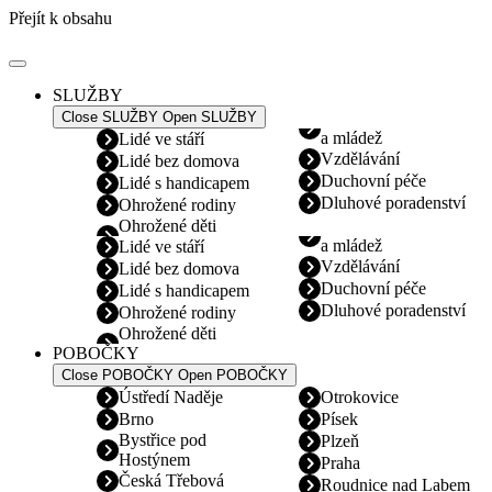
Přejít k obsahu
SLUŽBY
Close SLUŽBY
Open SLUŽBY
a mládež
Lidé ve stáří
Vzdělávání
Lidé bez domova
Duchovní péče
Lidé s handicapem
Dluhové poradenství
Ohrožené rodiny
Ohrožené děti
a mládež
Lidé ve stáří
Vzdělávání
Lidé bez domova
Duchovní péče
Lidé s handicapem
Dluhové poradenství
Ohrožené rodiny
Ohrožené děti
POBOČKY
Close POBOČKY
Open POBOČKY
Ústředí Naděje
Otrokovice
Brno
Písek
Bystřice pod
Plzeň
Hostýnem
Praha
Česká Třebová
Roudnice nad Labem