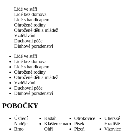
Lidé ve stáří
Lidé bez domova
Lidé s handicapem
Ohrožené rodiny
Ohrožené děti a mládež
Vzdělávání
Duchovní péče
Dluhové poradenství
Lidé ve stáří
Lidé bez domova
Lidé s handicapem
Ohrožené rodiny
Ohrožené děti a mládež
Vzdělávání
Duchovní péče
Dluhové poradenství
POBOČKY
Ústředí
Kadaň
Otrokovice
Uherské
Naděje
Klášterec nad
Písek
Hradiště
Brno
Ohří
Plzeň
Vizovice