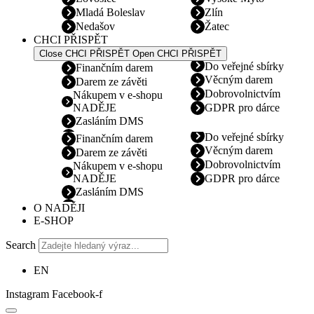
Mladá Boleslav
Zlín
Nedašov
Žatec
CHCI PŘISPĚT
Close CHCI PŘISPĚT
Open CHCI PŘISPĚT
Do veřejné sbírky
Finančním darem
Věcným darem
Darem ze závěti
Dobrovolnictvím
Nákupem v e-shopu
NADĚJE
GDPR pro dárce
Zasláním DMS
Do veřejné sbírky
Finančním darem
Věcným darem
Darem ze závěti
Dobrovolnictvím
Nákupem v e-shopu
NADĚJE
GDPR pro dárce
Zasláním DMS
O NADĚJI
E-SHOP
Search
EN
Instagram
Facebook-f