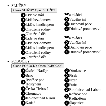
SLUŽBY
Close SLUŽBY
Open SLUŽBY
a mládež
Lidé ve stáří
Vzdělávání
Lidé bez domova
Duchovní péče
Lidé s handicapem
Dluhové poradenství
Ohrožené rodiny
Ohrožené děti
a mládež
Lidé ve stáří
Vzdělávání
Lidé bez domova
Duchovní péče
Lidé s handicapem
Dluhové poradenství
Ohrožené rodiny
Ohrožené děti
POBOČKY
Close POBOČKY
Open POBOČKY
Ústředí Naděje
Otrokovice
Brno
Písek
Bystřice pod
Plzeň
Hostýnem
Praha
Česká Třebová
Roudnice nad Labem
Chomutov
Rožnov pod
Jablonec nad Nisou
Radhoštěm
Kadaň
Šlapanice