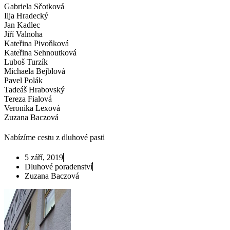
Gabriela Sčotková
Ilja Hradecký
Jan Kadlec
Jiří Valnoha
Kateřina Pivoňková
Kateřina Sehnoutková
Luboš Turzík
Michaela Bejblová
Pavel Polák
Tadeáš Hrabovský
Tereza Fialová
Veronika Lexová
Zuzana Baczová
Nabízíme cestu z dluhové pasti
5 září, 2019
Dluhové poradenství
Zuzana Baczová