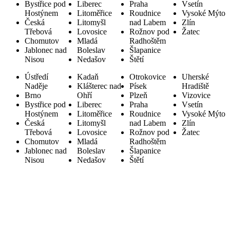
Bystřice pod
Liberec
Praha
Vsetín
Hostýnem
Litoměřice
Roudnice
Vysoké Mýto
Česká
Litomyšl
nad Labem
Zlín
Třebová
Lovosice
Rožnov pod
Žatec
Chomutov
Mladá
Radhoštěm
Jablonec nad
Boleslav
Šlapanice
Nisou
Nedašov
Štětí
Ústředí
Kadaň
Otrokovice
Uherské
Naděje
Klášterec nad
Písek
Hradiště
Brno
Ohří
Plzeň
Vizovice
Bystřice pod
Liberec
Praha
Vsetín
Hostýnem
Litoměřice
Roudnice
Vysoké Mýto
Česká
Litomyšl
nad Labem
Zlín
Třebová
Lovosice
Rožnov pod
Žatec
Chomutov
Mladá
Radhoštěm
Jablonec nad
Boleslav
Šlapanice
Nisou
Nedašov
Štětí