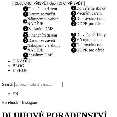
Close CHCI PŘISPĚT
Open CHCI PŘISPĚT
Do veřejné sbírky
Finančním darem
Věcným darem
Darem ze závěti
Dobrovolnictvím
Nákupem v e-shopu
NADĚJE
GDPR pro dárce
Zasláním DMS
Do veřejné sbírky
Finančním darem
Věcným darem
Darem ze závěti
Dobrovolnictvím
Nákupem v e-shopu
NADĚJE
GDPR pro dárce
Zasláním DMS
O NADĚJI
BLOG
E-SHOP
Search
EN
Facebook-f
Instagram
DLUHOVÉ PORADENSTVÍ