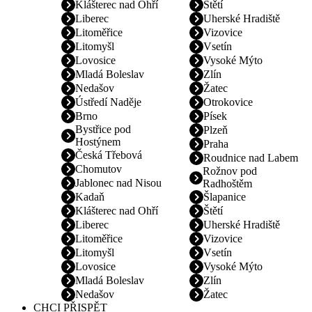
Klášterec nad Ohří
Štětí
Liberec
Uherské Hradiště
Litoměřice
Vizovice
Litomyšl
Vsetín
Lovosice
Vysoké Mýto
Mladá Boleslav
Zlín
Nedašov
Žatec
Ústředí Naděje
Otrokovice
Brno
Písek
Bystřice pod
Plzeň
Hostýnem
Praha
Česká Třebová
Roudnice nad Labem
Chomutov
Rožnov pod
Jablonec nad Nisou
Radhoštěm
Kadaň
Šlapanice
Klášterec nad Ohří
Štětí
Liberec
Uherské Hradiště
Litoměřice
Vizovice
Litomyšl
Vsetín
Lovosice
Vysoké Mýto
Mladá Boleslav
Zlín
Nedašov
Žatec
CHCI PŘISPĚT