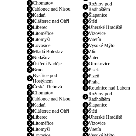
Chomutov
Rožnov pod
Jablonec nad Nisou
Radhoštěm
Kadaň
Šlapanice
Klášterec nad Ohří
Štětí
Liberec
Uherské Hradiště
Litoměřice
Vizovice
Litomyšl
Vsetín
Lovosice
Vysoké Mýto
Mladá Boleslav
Zlín
Nedašov
Žatec
Ústředí Naděje
Otrokovice
Brno
Písek
Bystřice pod
Plzeň
Hostýnem
Praha
Česká Třebová
Roudnice nad Labem
Chomutov
Rožnov pod
Jablonec nad Nisou
Radhoštěm
Kadaň
Šlapanice
Klášterec nad Ohří
Štětí
Liberec
Uherské Hradiště
Litoměřice
Vizovice
Litomyšl
Vsetín
Lovosice
Vysoké Mýto