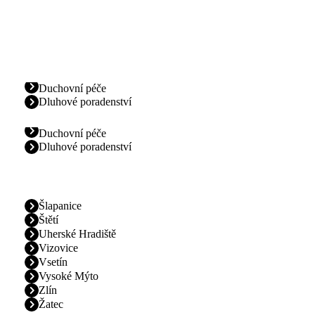
Duchovní péče
Dluhové poradenství
Duchovní péče
Dluhové poradenství
Šlapanice
Štětí
Uherské Hradiště
Vizovice
Vsetín
Vysoké Mýto
Zlín
Žatec