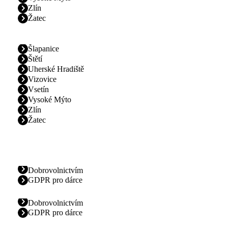
Zlín
Žatec
Šlapanice
Štětí
Uherské Hradiště
Vizovice
Vsetín
Vysoké Mýto
Zlín
Žatec
Dobrovolnictvím
GDPR pro dárce
Dobrovolnictvím
GDPR pro dárce