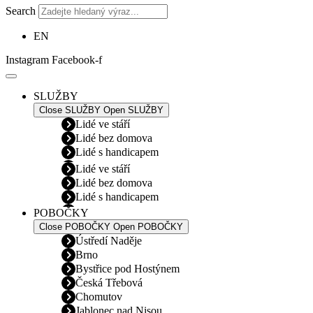
Search
EN
Instagram
Facebook-f
SLUŽBY
Close SLUŽBY
Open SLUŽBY
Lidé ve stáří
Lidé bez domova
Lidé s handicapem
Lidé ve stáří
Lidé bez domova
Lidé s handicapem
POBOČKY
Close POBOČKY
Open POBOČKY
Ústředí Naděje
Brno
Bystřice pod Hostýnem
Česká Třebová
Chomutov
Jablonec nad Nisou