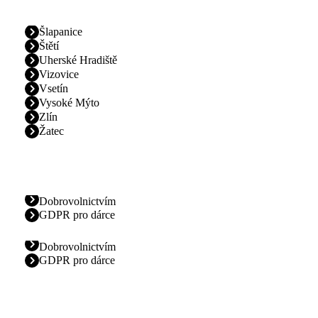
Šlapanice
Štětí
Uherské Hradiště
Vizovice
Vsetín
Vysoké Mýto
Zlín
Žatec
Dobrovolnictvím
GDPR pro dárce
Dobrovolnictvím
GDPR pro dárce