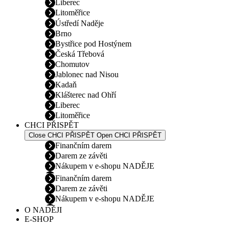
Liberec
Litoměřice
Ústředí Naděje
Brno
Bystřice pod Hostýnem
Česká Třebová
Chomutov
Jablonec nad Nisou
Kadaň
Klášterec nad Ohří
Liberec
Litoměřice
CHCI PŘISPĚT
Close CHCI PŘISPĚT
Open CHCI PŘISPĚT
Finančním darem
Darem ze závěti
Nákupem v e-shopu NADĚJE
Finančním darem
Darem ze závěti
Nákupem v e-shopu NADĚJE
O NADĚJI
E-SHOP