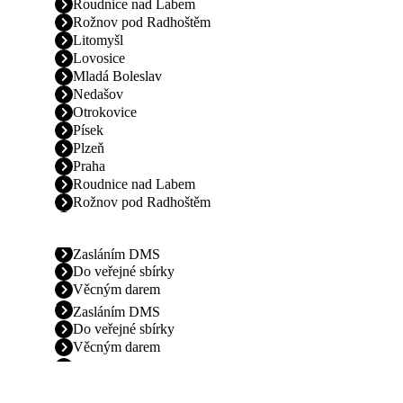
Roudnice nad Labem
Rožnov pod Radhoštěm
Litomyšl
Lovosice
Mladá Boleslav
Nedašov
Otrokovice
Písek
Plzeň
Praha
Roudnice nad Labem
Rožnov pod Radhoštěm
Zasláním DMS
Do veřejné sbírky
Věcným darem
Zasláním DMS
Do veřejné sbírky
Věcným darem