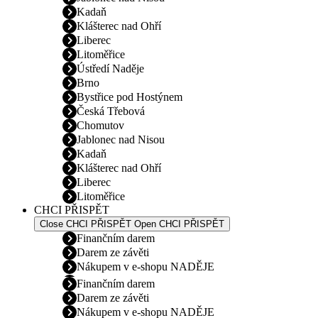
Kadaň
Klášterec nad Ohří
Liberec
Litoměřice
Ústředí Naděje
Brno
Bystřice pod Hostýnem
Česká Třebová
Chomutov
Jablonec nad Nisou
Kadaň
Klášterec nad Ohří
Liberec
Litoměřice
CHCI PŘISPĚT
Close CHCI PŘISPĚT
Open CHCI PŘISPĚT
Finančním darem
Darem ze závěti
Nákupem v e-shopu NADĚJE
Finančním darem
Darem ze závěti
Nákupem v e-shopu NADĚJE