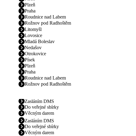
Plzeň
Praha
Roudnice nad Labem
Rožnov pod Radhoštěm
Litomyšl
Lovosice
Mladá Boleslav
Nedašov
Otrokovice
Písek
Plzeň
Praha
Roudnice nad Labem
Rožnov pod Radhoštěm
Zasláním DMS
Do veřejné sbírky
Věcným darem
Zasláním DMS
Do veřejné sbírky
Věcným darem