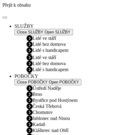
Přejít k obsahu
SLUŽBY
Close SLUŽBY
Open SLUŽBY
Lidé ve stáří
Lidé bez domova
Lidé s handicapem
Lidé ve stáří
Lidé bez domova
Lidé s handicapem
POBOČKY
Close POBOČKY
Open POBOČKY
Ústředí Naděje
Brno
Bystřice pod Hostýnem
Česká Třebová
Chomutov
Jablonec nad Nisou
Kadaň
Klášterec nad Ohří