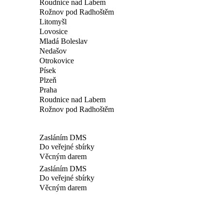
Roudnice nad Labem
Rožnov pod Radhoštěm
Litomyšl
Lovosice
Mladá Boleslav
Nedašov
Otrokovice
Písek
Plzeň
Praha
Roudnice nad Labem
Rožnov pod Radhoštěm
Zasláním DMS
Do veřejné sbírky
Věcným darem
Zasláním DMS
Do veřejné sbírky
Věcným darem