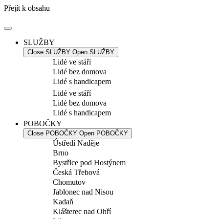
Přejít k obsahu
SLUŽBY
Close SLUŽBY
Open SLUŽBY
Lidé ve stáří
Lidé bez domova
Lidé s handicapem
Lidé ve stáří
Lidé bez domova
Lidé s handicapem
POBOČKY
Close POBOČKY
Open POBOČKY
Ústředí Naděje
Brno
Bystřice pod Hostýnem
Česká Třebová
Chomutov
Jablonec nad Nisou
Kadaň
Klášterec nad Ohří