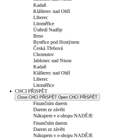
Kadaň
Klášterec nad Ohří
Liberec
Litoměřice
Ústředí Naděje
Brno
Bystřice pod Hostýnem
Česká Třebová
Chomutov
Jablonec nad Nisou
Kadaň
Klášterec nad Ohří
Liberec
Litoměřice
CHCI PŘISPĚT
Close CHCI PŘISPĚT
Open CHCI PŘISPĚT
Finančním darem
Darem ze závěti
Nákupem v e-shopu NADĚJE
Finančním darem
Darem ze závěti
Nákupem v e-shopu NADĚJE