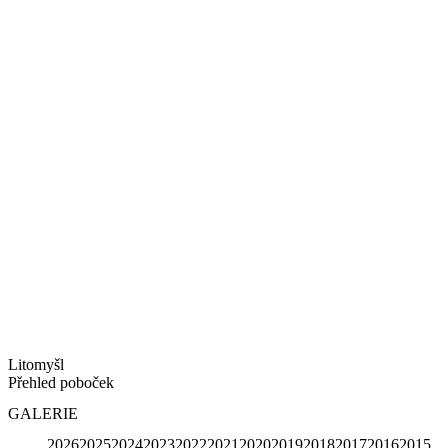
Nízkoprahové zařízení pro děti a mládež
O nás
Provozní doba
Veřejný závazek
Kontakty
OBECNÉ
O pobočce
Galerie
Spolupracujeme
Pomáhejte s námi
Podporují nás
Kontakty
Litomyšl
Přehled poboček
GALERIE
2026
2025
2024
2023
2022
2021
2020
2019
2018
2017
2016
2015