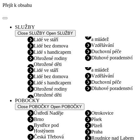
Přejít k obsahu
SLUŽBY
Close SLUŽBY
Open SLUŽBY
a mládež
Lidé ve stáří
Vzdělávání
Lidé bez domova
Duchovní péče
Lidé s handicapem
Dluhové poradenství
Ohrožené rodiny
Ohrožené děti
a mládež
Lidé ve stáří
Vzdělávání
Lidé bez domova
Duchovní péče
Lidé s handicapem
Dluhové poradenství
Ohrožené rodiny
Ohrožené děti
POBOČKY
Close POBOČKY
Open POBOČKY
Ústředí Naděje
Otrokovice
Brno
Písek
Bystřice pod
Plzeň
Hostýnem
Praha
Česká Třebová
Roudnice nad Labem