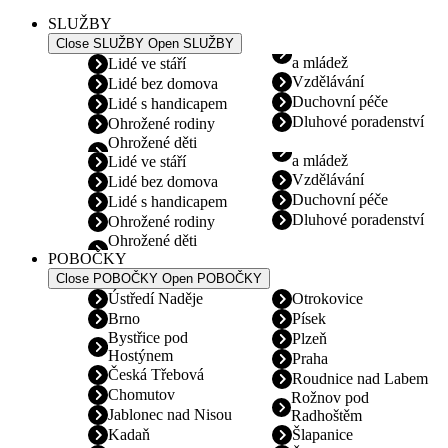
SLUŽBY
Close SLUŽBY
Open SLUŽBY
a mládež
Lidé ve stáří
Vzdělávání
Lidé bez domova
Duchovní péče
Lidé s handicapem
Dluhové poradenství
Ohrožené rodiny
Ohrožené děti
a mládež
Lidé ve stáří
Vzdělávání
Lidé bez domova
Duchovní péče
Lidé s handicapem
Dluhové poradenství
Ohrožené rodiny
Ohrožené děti
POBOČKY
Close POBOČKY
Open POBOČKY
Ústředí Naděje
Otrokovice
Brno
Písek
Bystřice pod
Plzeň
Hostýnem
Praha
Česká Třebová
Roudnice nad Labem
Chomutov
Rožnov pod
Jablonec nad Nisou
Radhoštěm
Kadaň
Šlapanice