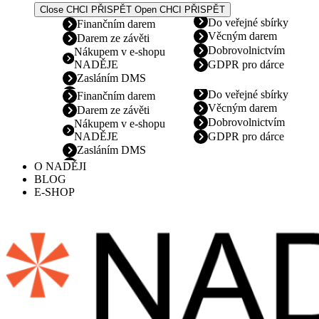
Close CHCI PŘISPĚT
Open CHCI PŘISPĚT
Do veřejné sbírky
Finančním darem
Věcným darem
Darem ze závěti
Dobrovolnictvím
Nákupem v e-shopu
NADĚJE
GDPR pro dárce
Zasláním DMS
Do veřejné sbírky
Finančním darem
Věcným darem
Darem ze závěti
Dobrovolnictvím
Nákupem v e-shopu
NADĚJE
GDPR pro dárce
Zasláním DMS
O NADĚJI
BLOG
E-SHOP