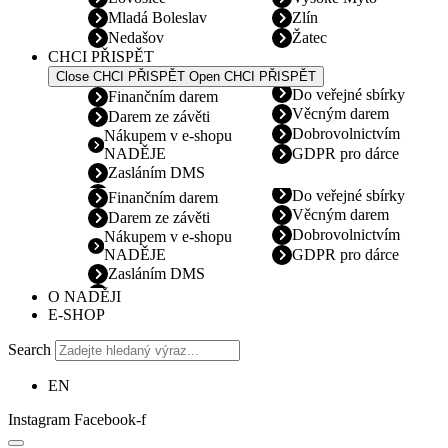
Mladá Boleslav
Zlín
Nedašov
Žatec
CHCI PŘISPĚT
Close CHCI PŘISPĚT
Open CHCI PŘISPĚT
Do veřejné sbírky
Finančním darem
Věcným darem
Darem ze závěti
Dobrovolnictvím
Nákupem v e-shopu
NADĚJE
GDPR pro dárce
Zasláním DMS
Do veřejné sbírky
Finančním darem
Věcným darem
Darem ze závěti
Dobrovolnictvím
Nákupem v e-shopu
NADĚJE
GDPR pro dárce
Zasláním DMS
O NADĚJI
E-SHOP
Search
EN
Instagram
Facebook-f