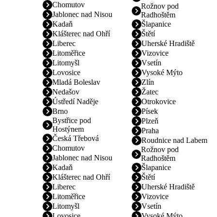
Chomutov
Rožnov pod
Jablonec nad Nisou
Radhoštěm
Kadaň
Šlapanice
Klášterec nad Ohří
Štětí
Liberec
Uherské Hradiště
Litoměřice
Vizovice
Litomyšl
Vsetín
Lovosice
Vysoké Mýto
Mladá Boleslav
Zlín
Nedašov
Žatec
Ústředí Naděje
Otrokovice
Brno
Písek
Bystřice pod
Plzeň
Hostýnem
Praha
Česká Třebová
Roudnice nad Labem
Chomutov
Rožnov pod
Jablonec nad Nisou
Radhoštěm
Kadaň
Šlapanice
Klášterec nad Ohří
Štětí
Liberec
Uherské Hradiště
Litoměřice
Vizovice
Litomyšl
Vsetín
Lovosice
Vysoké Mýto