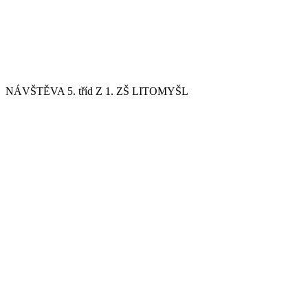
NÁVŠTĚVA 5. tříd Z 1. ZŠ LITOMYŠL