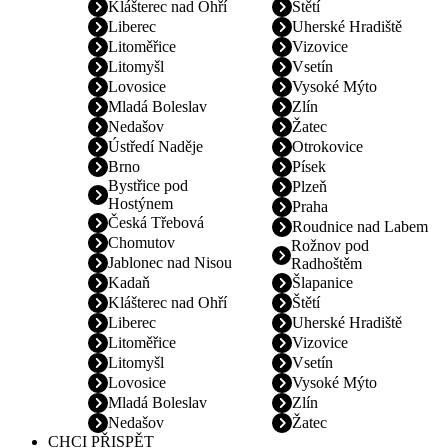
Klášterec nad Ohří
Štětí
Liberec
Uherské Hradiště
Litoměřice
Vizovice
Litomyšl
Vsetín
Lovosice
Vysoké Mýto
Mladá Boleslav
Zlín
Nedašov
Žatec
Ústředí Naděje
Otrokovice
Brno
Písek
Bystřice pod
Plzeň
Hostýnem
Praha
Česká Třebová
Roudnice nad Labem
Chomutov
Rožnov pod
Jablonec nad Nisou
Radhoštěm
Kadaň
Šlapanice
Klášterec nad Ohří
Štětí
Liberec
Uherské Hradiště
Litoměřice
Vizovice
Litomyšl
Vsetín
Lovosice
Vysoké Mýto
Mladá Boleslav
Zlín
Nedašov
Žatec
CHCI PŘISPĚT