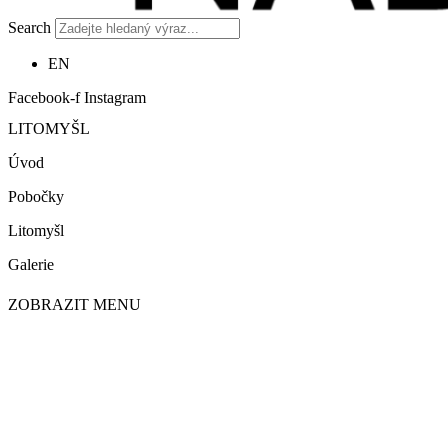
Search
EN
Facebook-f
Instagram
LITOMYŠL
Úvod
Pobočky
Litomyšl
Galerie
ZOBRAZIT MENU
PRO DĚTI A MLÁDEŽ
Nízkoprahové zařízení pro děti a mládež
O nás
Provozní doba
Veřejný závazek
Kontakty