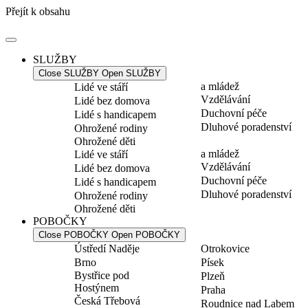
Přejít k obsahu
SLUŽBY
Close SLUŽBY
Open SLUŽBY
a mládež
Lidé ve stáří
Vzdělávání
Lidé bez domova
Duchovní péče
Lidé s handicapem
Dluhové poradenství
Ohrožené rodiny
Ohrožené děti
a mládež
Lidé ve stáří
Vzdělávání
Lidé bez domova
Duchovní péče
Lidé s handicapem
Dluhové poradenství
Ohrožené rodiny
Ohrožené děti
POBOČKY
Close POBOČKY
Open POBOČKY
Ústředí Naděje
Otrokovice
Brno
Písek
Bystřice pod
Plzeň
Hostýnem
Praha
Česká Třebová
Roudnice nad Labem