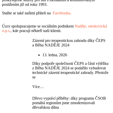
postižením již od roku 1993.
Staňte se také našimi přáteli na
Facebooku
.
Úzce spolupracujeme se sociálním podnikem
Naděje, otrokovická
o.p.s.
, kde pracují někteří naši klienti.
Zázemí pro terapeutickou zahradu díky ČEPS
a Běhu NADĚJE 2024
13. ledna, 2026
Díky podpoře společnosti ČEPS a části výtěžku
z Běhu NADĚJE 2024 se podařilo vybudovat
technické zázemí terapeutické zahrady. Přestože
se
Více…
Dřevo vypráví příběhy: díky programu ČSOB
pomáhá regionům jsme zmodernizovali
dřevařskou dílnu