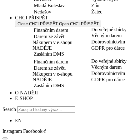
Mladá Boleslav
Zlín
Nedašov
Žatec
CHCI PŘISPĚT
Close CHCI PŘISPĚT
Open CHCI PŘISPĚT
Do veřejné sbírky
Finančním darem
Věcným darem
Darem ze závěti
Dobrovolnictvím
Nákupem v e-shopu
NADĚJE
GDPR pro dárce
Zasláním DMS
Do veřejné sbírky
Finančním darem
Věcným darem
Darem ze závěti
Dobrovolnictvím
Nákupem v e-shopu
NADĚJE
GDPR pro dárce
Zasláním DMS
O NADĚJI
E-SHOP
Search
EN
Instagram
Facebook-f