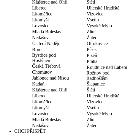
Klášterec nad Ohří
Štětí
Liberec
Uherské Hradiště
Litoměřice
Vizovice
Litomyšl
Vsetín
Lovosice
Vysoké Mýto
Mladá Boleslav
Zlín
Nedašov
Žatec
Ústředí Naděje
Otrokovice
Brno
Písek
Bystřice pod
Plzeň
Hostýnem
Praha
Česká Třebová
Roudnice nad Labem
Chomutov
Rožnov pod
Jablonec nad Nisou
Radhoštěm
Kadaň
Šlapanice
Klášterec nad Ohří
Štětí
Liberec
Uherské Hradiště
Litoměřice
Vizovice
Litomyšl
Vsetín
Lovosice
Vysoké Mýto
Mladá Boleslav
Zlín
Nedašov
Žatec
CHCI PŘISPĚT