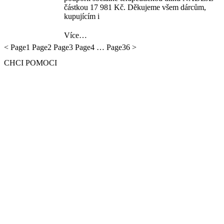
částkou 17 981 Kč. Děkujeme všem dárcům,
kupujícím i
Více…
<
Page
1
Page
2
Page
3
Page
4
…
Page
36
>
CHCI POMOCI