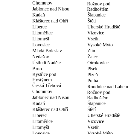
Chomutov
Rožnov pod
Jablonec nad Nisou
Radhoštěm
Kadaň
Šlapanice
Klášterec nad Ohří
Štětí
Liberec
Uherské Hradiště
Litoměřice
Vizovice
Litomyšl
Vsetín
Lovosice
Vysoké Mýto
Mladá Boleslav
Zlín
Nedašov
Žatec
Ústředí Naděje
Otrokovice
Brno
Písek
Bystřice pod
Plzeň
Hostýnem
Praha
Česká Třebová
Roudnice nad Labem
Chomutov
Rožnov pod
Jablonec nad Nisou
Radhoštěm
Kadaň
Šlapanice
Klášterec nad Ohří
Štětí
Liberec
Uherské Hradiště
Litoměřice
Vizovice
Litomyšl
Vsetín
Lovosice
Vysoké Mýto