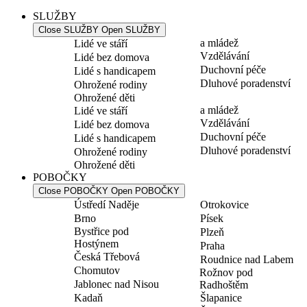
SLUŽBY
Close SLUŽBY
Open SLUŽBY
a mládež
Lidé ve stáří
Vzdělávání
Lidé bez domova
Duchovní péče
Lidé s handicapem
Dluhové poradenství
Ohrožené rodiny
Ohrožené děti
a mládež
Lidé ve stáří
Vzdělávání
Lidé bez domova
Duchovní péče
Lidé s handicapem
Dluhové poradenství
Ohrožené rodiny
Ohrožené děti
POBOČKY
Close POBOČKY
Open POBOČKY
Ústředí Naděje
Otrokovice
Brno
Písek
Bystřice pod
Plzeň
Hostýnem
Praha
Česká Třebová
Roudnice nad Labem
Chomutov
Rožnov pod
Jablonec nad Nisou
Radhoštěm
Kadaň
Šlapanice