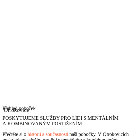
Přehled poboček
Otrokovice
POSKYTUJEME SLUŽBY PRO LIDI S MENTÁLNÍM
A KOMBINOVANÝM POSTIŽENÍM
Přečtěte si o
historii a současnosti
naší pobočky. V Otrokovicích
poskytujeme služby pro lidi s mentálním a kombinovaným