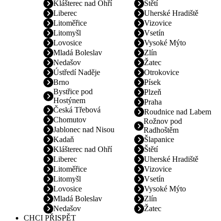
Klášterec nad Ohří
Štětí
Liberec
Uherské Hradiště
Litoměřice
Vizovice
Litomyšl
Vsetín
Lovosice
Vysoké Mýto
Mladá Boleslav
Zlín
Nedašov
Žatec
Ústředí Naděje
Otrokovice
Brno
Písek
Bystřice pod
Plzeň
Hostýnem
Praha
Česká Třebová
Roudnice nad Labem
Chomutov
Rožnov pod
Jablonec nad Nisou
Radhoštěm
Kadaň
Šlapanice
Klášterec nad Ohří
Štětí
Liberec
Uherské Hradiště
Litoměřice
Vizovice
Litomyšl
Vsetín
Lovosice
Vysoké Mýto
Mladá Boleslav
Zlín
Nedašov
Žatec
CHCI PŘISPĚT