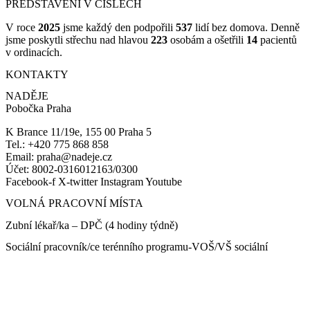
PŘEDSTAVENÍ V ČÍSLECH
V roce
2025
jsme každý den podpořili
537
lidí bez domova. Denně
jsme poskytli střechu nad hlavou
223
osobám a ošetřili
14
pacientů
v ordinacích.
KONTAKTY
NADĚJE
Pobočka Praha
K Brance 11/19e, 155 00 Praha 5
Tel.: +420 775 868 858
Email: praha@nadeje.cz
Účet: 8002-0316012163/0300
Facebook-f
X-twitter
Instagram
Youtube
VOLNÁ PRACOVNÍ MÍSTA
Zubní lékař/ka – DPČ (4 hodiny týdně)
Sociální pracovník/ce terénního programu-VOŠ/VŠ sociální