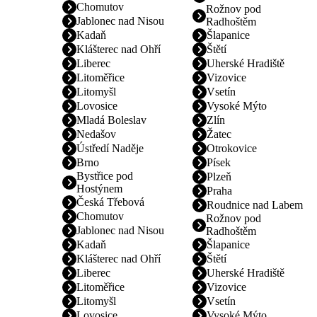
Chomutov
Rožnov pod
Jablonec nad Nisou
Radhoštěm
Kadaň
Šlapanice
Klášterec nad Ohří
Štětí
Liberec
Uherské Hradiště
Litoměřice
Vizovice
Litomyšl
Vsetín
Lovosice
Vysoké Mýto
Mladá Boleslav
Zlín
Nedašov
Žatec
Ústředí Naděje
Otrokovice
Brno
Písek
Bystřice pod
Plzeň
Hostýnem
Praha
Česká Třebová
Roudnice nad Labem
Chomutov
Rožnov pod
Jablonec nad Nisou
Radhoštěm
Kadaň
Šlapanice
Klášterec nad Ohří
Štětí
Liberec
Uherské Hradiště
Litoměřice
Vizovice
Litomyšl
Vsetín
Lovosice
Vysoké Mýto