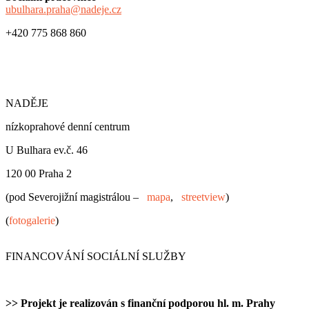
ubulhara.praha@nadeje.cz
+420 775 868 860
NADĚJE
nízkoprahové denní centrum
U Bulhara ev.č. 46
120 00 Praha 2
(pod Severojižní magistrálou –
mapa
,
streetview
)
(
fotogalerie
)
FINANCOVÁNÍ SOCIÁLNÍ SLUŽBY
>> Projekt je realizován s finanční podporou hl. m. Prahy