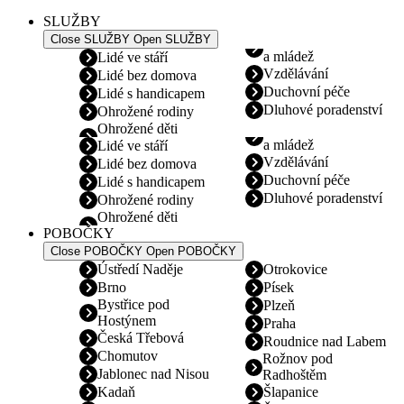
SLUŽBY
Close SLUŽBY
Open SLUŽBY
a mládež
Lidé ve stáří
Vzdělávání
Lidé bez domova
Duchovní péče
Lidé s handicapem
Dluhové poradenství
Ohrožené rodiny
Ohrožené děti
a mládež
Lidé ve stáří
Vzdělávání
Lidé bez domova
Duchovní péče
Lidé s handicapem
Dluhové poradenství
Ohrožené rodiny
Ohrožené děti
POBOČKY
Close POBOČKY
Open POBOČKY
Ústředí Naděje
Otrokovice
Brno
Písek
Bystřice pod
Plzeň
Hostýnem
Praha
Česká Třebová
Roudnice nad Labem
Chomutov
Rožnov pod
Jablonec nad Nisou
Radhoštěm
Kadaň
Šlapanice