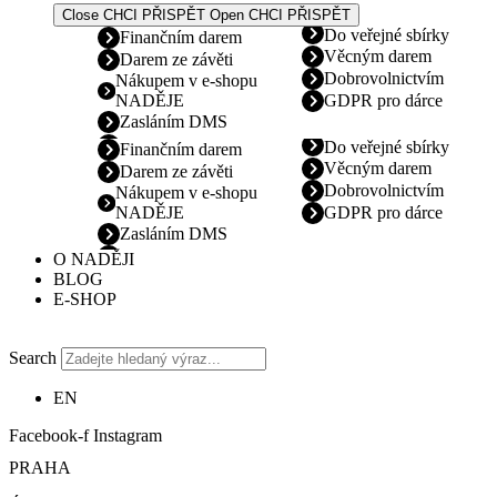
Close CHCI PŘISPĚT
Open CHCI PŘISPĚT
Do veřejné sbírky
Finančním darem
Věcným darem
Darem ze závěti
Dobrovolnictvím
Nákupem v e-shopu
NADĚJE
GDPR pro dárce
Zasláním DMS
Do veřejné sbírky
Finančním darem
Věcným darem
Darem ze závěti
Dobrovolnictvím
Nákupem v e-shopu
NADĚJE
GDPR pro dárce
Zasláním DMS
O NADĚJI
BLOG
E-SHOP
Search
EN
Facebook-f
Instagram
PRAHA