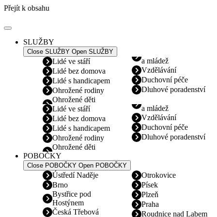
Přejít k obsahu
SLUŽBY
Close SLUŽBY
Open SLUŽBY
a mládež
Lidé ve stáří
Vzdělávání
Lidé bez domova
Duchovní péče
Lidé s handicapem
Dluhové poradenství
Ohrožené rodiny
Ohrožené děti
a mládež
Lidé ve stáří
Vzdělávání
Lidé bez domova
Duchovní péče
Lidé s handicapem
Dluhové poradenství
Ohrožené rodiny
Ohrožené děti
POBOČKY
Close POBOČKY
Open POBOČKY
Ústředí Naděje
Otrokovice
Brno
Písek
Bystřice pod
Plzeň
Hostýnem
Praha
Česká Třebová
Roudnice nad Labem