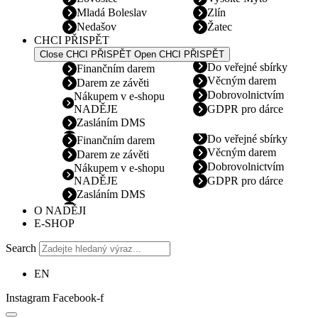
Mladá Boleslav
Zlín
Nedašov
Žatec
CHCI PŘISPĚT
Close CHCI PŘISPĚT
Open CHCI PŘISPĚT
Do veřejné sbírky
Finančním darem
Věcným darem
Darem ze závěti
Dobrovolnictvím
Nákupem v e-shopu
NADĚJE
GDPR pro dárce
Zasláním DMS
Do veřejné sbírky
Finančním darem
Věcným darem
Darem ze závěti
Dobrovolnictvím
Nákupem v e-shopu
NADĚJE
GDPR pro dárce
Zasláním DMS
O NADĚJI
E-SHOP
Search
EN
Instagram
Facebook-f